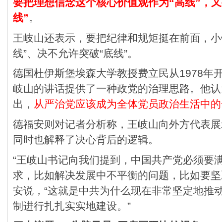
要把理想信念这个核心价值观作为“高线”，又
线”
。
王岐山还表示，要把纪律和规矩挺在前面，小
线”、决不允许突破“底线”。
德国杜伊斯堡埃森大学教授费立民从1978年
岐山的讲话提供了一种政党的治理思路。他认
出，
从严治党应该成为全体党员政治生活中的
德福安则对记者分析称，王岐山向外方代表展
同时也解释了决心背后的逻辑。
“王岐山书记向我们提到，中国共产党必须要
求，比如解决发展中不平衡的问题，比如要坚
安说，“这就是中共为什么现在非常坚定地推
制进行扎扎实实地建设。”