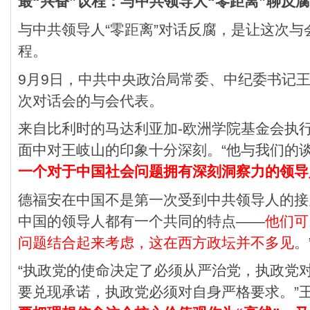
最“兴奋”议程：与中共领导人“零距离”聊反腐
与中共领导人“零距离”对话反腐，是让这次与
程。
9月9日，中共中央政治局常委、中纪委书记
次对话会的与会代表。
来自比利时的马达利亚加-欧洲学院基金会执
面中对王岐山的印象十分深刻。“他与我们的
一个对于中国社会问题拥有深刻洞察力的领导
德福安在中国不是第一次受到中共领导人的接
中国的领导人都有一个共同的特点——
他们可
问题结合起来考虑，这在西方政坛并不多见
。
“执政党的使命决定了必须从严治党，执政党
要兑现承诺，执政党必须对自身严格要求。”