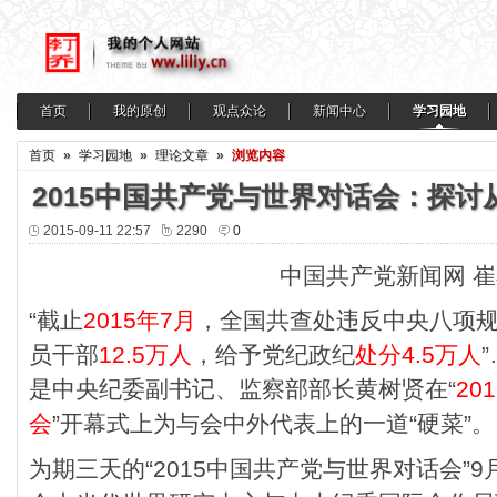
首页
我的原创
观点众论
新闻中心
学习园地
首页
»
学习园地
»
理论文章
»
浏览内容
2015中国共产党与世界对话会：探讨
2015-09-11 22:57
2290
0
中国共产党新闻网 
“截止
2015年7月
，全国共查处违反中央八项
员干部
12.5万人
，给予党纪政纪
处分4.5万人
是中央纪委副书记、监察部部长黄树贤在“
20
会
”开幕式上为与会中外代表上的一道“硬菜”。
为期三天的“2015中国共产党与世界对话会”