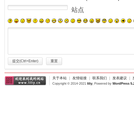
站点
提交(Ctrl+Enter)
重置
关于本站
|
友情链接
|
联系我们
|
发表建议
|
Copyright © 2014-2021
liliy
, Powered by
WordPress 5.