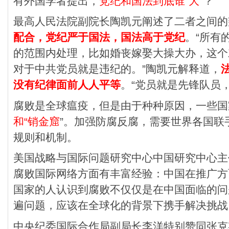
有外国学者提出，
党纪和国法到底谁“大”
？
最高人民法院副院长陶凯元阐述了二者之间的
配合，党纪严于国法，国法高于党纪
。“所有
的范围内处理，比如婚丧嫁娶大操大办，这个
对于中共党员就是违纪的。”陶凯元解释道，
没有纪律面前人人平等
。“党员就是先锋队员
腐败是全球瘟疫，但是由于种种原因，一些国
和“销金窟
”。加强防腐反腐，需要世界各国联
规则和机制。
美国战略与国际问题研究中心中国研究中心主
腐败国际网络方面有丰富经验：中国在推广方
国家的人认识到腐败不仅仅是在中国面临的问
遍问题，应该在全球化的背景下携手解决挑战
中央纪委国际合作局副局长李洋特别赞同张克