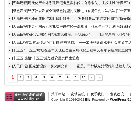
[五年历程]现代化产业体系建设迈出坚实步伐（奋勇争先，决战决胜“十四五”
[绿色发展]经济社会发展全面绿色转型扎实推进（奋勇争先，决战决胜“十四五
[十五五]感悟“十五五”规划建议里的民生温度
[人民日报]“国家治理的一场深刻变革” ——党员、干部以法治思维和法治方式
1
›
»
2
3
4
5
6
7
8
9
10
关于本站
|
友情链接
|
联系我们
|
发表建议
|
Copyright © 2014-2021
liliy
, Powered by
WordPress 5.