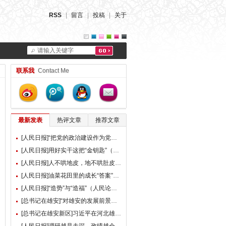
RSS
|
留言
|
投稿
|
关于
请输入关键字
联系我
Contact Me
最新发表
热评文章
推荐文章
[人民日报]“把党的政治建设作为党的根本性建设”（总书记的人民情怀）
[人民日报]用好实干这把“金钥匙”（大家谈）
[人民日报]人不哄地皮，地不哄肚皮（人民论坛）
[人民日报]油菜花田里的成长“答案”（现场评论）
[人民日报]“造势”与“造福”（人民论坛）
[总书记在雄安]“对雄安的发展前景，我们充满信心” ——习近平总书记赴雄安新区考察并主持召开深入推进雄安新区高质量建设和发展座谈会纪实
[总书记在雄安新区]习近平在河北雄安新区考察并主持召开深入推进雄安新区高质量建设和发展座谈会时强调 牢牢把握雄安新区功能定位 努力建设新时代创新高地和推动高质量发展样板 李强蔡奇丁薛祥陪同考察并出席座谈会
[人民日报]调研越是走深，政绩越会向实（人民论坛）