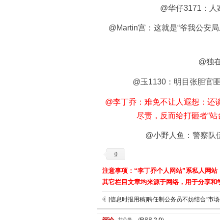
@华仔3171：
@Martin宫：这就是“爷我
@独
@玉1130：明目张胆
@李丁乔：难免不让人遐想：还
尽责，反而给打砸者“站
@小野人鱼：警察队
0
注意事项：“李丁乔个人网站”系私人网站
其它栏目文章均来源于网络，用于分享和
[信息时报用稿]聘任制公务员不妨结合“市场