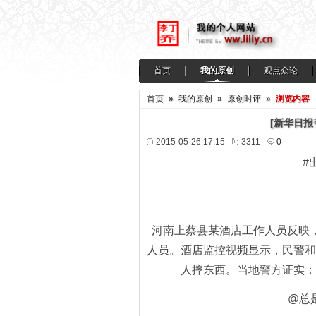
首页
我的原创
观点众论
首页
»
我的原创
»
原创时评
»
浏览内容
[新华日报
2015-05-26 17:15
3311
0
#
河南上蔡县某酒店工作人员反映
人员。酒店监控视频显示，民警和
人摔东西。当地警方证实：
@总