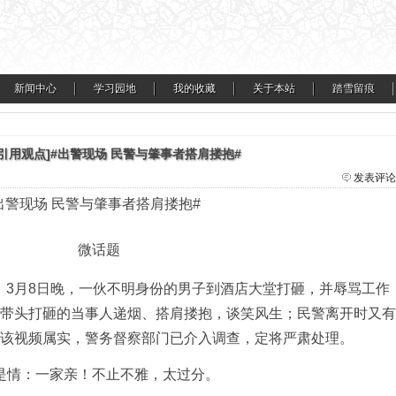
新闻中心
学习园地
我的收藏
关于本站
踏雪留痕
引用观点]#出警现场 民警与肇事者搭肩搂抱#
发表评论
出警现场 民警与肇事者搭肩搂抱#
微话题
，3月8日晚，一伙不明身份的男子到酒店大堂打砸，并辱骂工作
带头打砸的当事人递烟、搭肩搂抱，谈笑风生；民警离开时又有
该视频属实，警务督察部门已介入调查，定将严肃处理。
是情：一家亲！不止不雅，太过分。