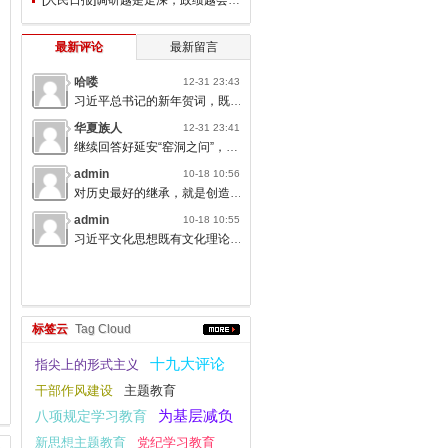
最新评论
最新留言
哈喽
12-31 23:43
习近平总书记的新年贺词，既充满温度，又饱含深情，太催人奋进了。
华夏族人
12-31 23:41
继续回答好延安“窑洞之问”，书写无愧于人民的时代答卷。
admin
10-18 10:56
对历史最好的继承，就是创造新的历史；对人类文明最大的礼敬，就是创造人类文明新形态。
admin
10-18 10:55
习近平文化思想既有文化理论观点上的创新和突破，又有文化工作布局上的部署要求，标志着我们党对中国特色社会主义文化建设规律的认识达到了新高度，表明我们党的历史自信、文化自信达到了新高度。
标签云
Tag Cloud
十九大评论
指尖上的形式主义
干部作风建设
主题教育
为基层减负
八项规定学习教育
新思想主题教育
党纪学习教育