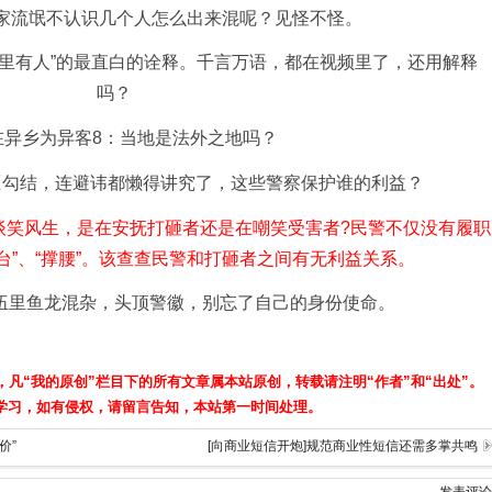
人家流氓不认识几个人怎么出来混呢？见怪不怪。
公安局里有人”的最直白的诠释。千言万语，都在视频里了，还用解释
吗？
在异乡为异客8：当地是法外之地吗？
官匪勾结，连避讳都懒得讲究了，这些警察保护谁的利益？
谈笑风生，是在安抚打砸者还是在嘲笑受害者?民警不仅没有履职
台”、“撑腰”。该查查民警和打砸者之间有无利益关系。
伍里鱼龙混杂，头顶警徽，别忘了自己的身份使命。
，凡“我的原创”栏目下的所有文章属本站原创，转载请注明“作者”和“出处”。
学习，如有侵权，请留言告知，本站第一时间处理。
价”
[向商业短信开炮]规范商业性短信还需多掌共鸣