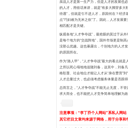
虽说人才是第一生产力，但是人才的发展也必
的人才，用俗话来讲，就是“有多大脚穿多大
待遇”，但就是引不进人才，原因何在？经济
点“巧妇难为无米之炊”了。因此，人才发展
相匹配才是关键。
纵观各地“人才争夺战”，最抢眼的莫过于从
是每个地方的“交战阵地”，国外市场更是制
没那么优越。这也暴露出，个别地方的人才发
的原因所在。
作为“路人甲”，“人才争夺战”最大的看点
之所以死心塌地地追随刘备，这其中，刘备凡
格彰显、社会地位才能让人才从“身在曹营”
人才总量过大，也必须考虑服务体量是否跟得
总而言之，“人才争夺战”不能无止无度，不
求大而全，也不能把人才竞争简单地理解为政
注意事项：“李丁乔个人网站”系私人网站
其它栏目文章均来源于网络，用于分享和