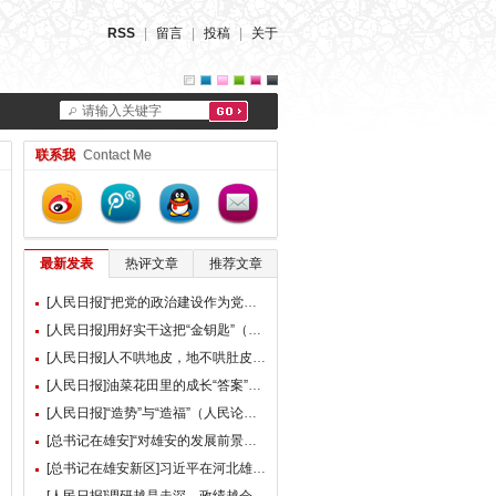
RSS
|
留言
|
投稿
|
关于
请输入关键字
联系我
Contact Me
最新发表
热评文章
推荐文章
[人民日报]“把党的政治建设作为党的根本性建设”（总书记的人民情怀）
[人民日报]用好实干这把“金钥匙”（大家谈）
[人民日报]人不哄地皮，地不哄肚皮（人民论坛）
[人民日报]油菜花田里的成长“答案”（现场评论）
[人民日报]“造势”与“造福”（人民论坛）
[总书记在雄安]“对雄安的发展前景，我们充满信心” ——习近平总书记赴雄安新区考察并主持召开深入推进雄安新区高质量建设和发展座谈会纪实
[总书记在雄安新区]习近平在河北雄安新区考察并主持召开深入推进雄安新区高质量建设和发展座谈会时强调 牢牢把握雄安新区功能定位 努力建设新时代创新高地和推动高质量发展样板 李强蔡奇丁薛祥陪同考察并出席座谈会
[人民日报]调研越是走深，政绩越会向实（人民论坛）