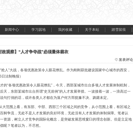
新闻中心
学习园地
我的收藏
关于本站
踏雪留痕
时政观察】“人才争夺战”必须量体裁衣
发表评论
“抢人”大战，各项优惠政策令人眼花缭乱。作为刚刚获批建设国家中心城市的西安，
16日法制晚报）
才的“各项优惠政策令人眼花缭乱”，今天，西部某城市出台多项人才发展体制机制，
后天，东部某城市出台所谓“史无前例”的人才发展举措。一波接着一波，一浪高过一
说句打俏的话，或许各类人才都在为落户何方而犹豫不决、踌躇未定。
。从大范围上看，有东部、中部、西部三个区域之间的竞争，从小范围上看，有区域之
百舸争流，无处不是人才发展的良好环境，无处没有人才发展的体制保障。笔者认
一资源，树立人才竞争的国际化概念，是突破发展思维窠臼的理念创新。但是立足地
倡呢？笔者以为，不尽然。