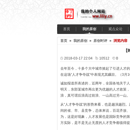
首页
我的原创
观点众论
首页
»
我的原创
»
原创时评
»
浏览内容
【
2018-03-17 22:04
10512
0
去年至今，十多个大中城市掀起了引进人才的
在这场“人才争夺战”中表现尤其瞩目。（3月
诚如报道所表述的，近两年，全国各地关于人
明天，东部某城市再出更为优越的人才政策，
浪，真可谓后浪高过前浪、一山高过另一山。
从“人才争夺战”的形势来看，也是越演越烈
间的省、市、县竞争，总体来说，百花齐放、
为，这是好现象，人才发展也是国际竞争的第
方实际，是不是无止无度的人才竞争都值得提