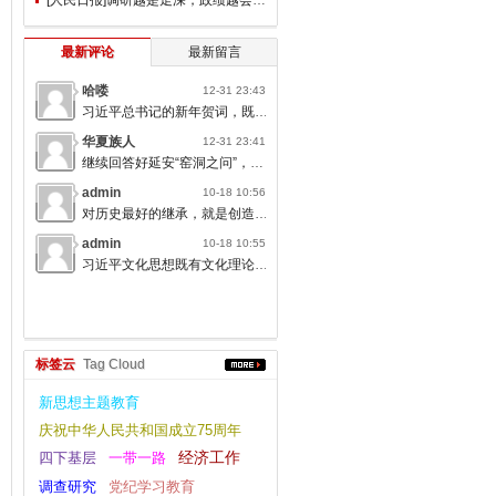
最新评论
最新留言
哈喽
12-31 23:43
习近平总书记的新年贺词，既充满温度，又饱含深情，太催人奋进了。
华夏族人
12-31 23:41
继续回答好延安“窑洞之问”，书写无愧于人民的时代答卷。
admin
10-18 10:56
对历史最好的继承，就是创造新的历史；对人类文明最大的礼敬，就是创造人类文明新形态。
admin
10-18 10:55
习近平文化思想既有文化理论观点上的创新和突破，又有文化工作布局上的部署要求，标志着我们党对中国特色社会主义文化建设规律的认识达到了新高度，表明我们党的历史自信、文化自信达到了新高度。
标签云
Tag Cloud
新思想主题教育
庆祝中华人民共和国成立75周年
四下基层
一带一路
经济工作
调查研究
党纪学习教育