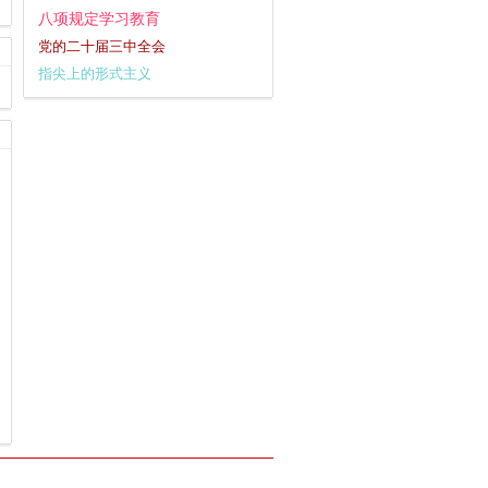
八项规定学习教育
党的二十届三中全会
指尖上的形式主义
习近平文化思想
安全工作
观点纵论
不忘初心
大国外交
群众工作
主题教育
深化改革
干部作风建设
宣传思想文化工作
十九大评论
逃逸式辞职
全面深化改革
复工复产
社会主义核心价值观
为基层减负
党的二十大
习近平新时代中国特色社会主义思想