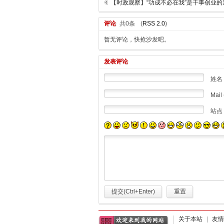
【时政观察】“功成不必在我”是干事创业的
评论
共0条
(
RSS 2.0
)
暂无评论，快抢沙发吧。
发表评论
姓名
Mail 
站点
提交(Ctrl+Enter)
重置
关于本站
|
友情