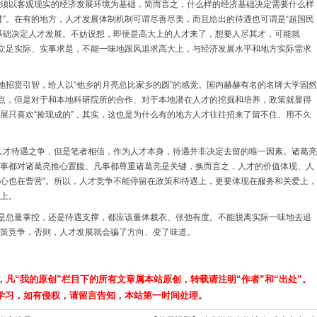
须以客观现实的经济发展环境为基础，简而言之，什么样的经济基础决定需要什么样
鞋”。在有的地方，人才发展体制机制可谓尽善尽美，而且给出的待遇也可谓是“超国民
基础决定人才发展。不妨设想，即便是高大上的人才来了，想要人尽其才，可能就
要立足实际、实事求是，不能一味地跟风追求高大上，与经济发展水平和地方实际需求
外地招贤引智，给人以“他乡的月亮总比家乡的圆”的感觉。国内赫赫有名的名牌大学固然
高点，但是对于和本地科研院所的合作、对于本地潜在人才的挖掘和培养，政策就显得
展只喜欢“捡现成的”，其实，这也是为什么有的地方人才往往招来了留不住、用不久
就是人才待遇之争，但是笔者相信，作为人才本身，待遇并非决定去留的唯一因素。诸葛亮
事都对诸葛亮推心置腹、凡事都尊重诸葛亮是关键，换而言之，人才的价值体现、人
到“心也在曹营”。所以，人才竞争不能停留在政策和待遇上，更要体现在服务和关爱上，
上。
管是总量掌控，还是待遇支撑，都应该量体裁衣、张弛有度。不能脱离实际一味地去追
策竞争，否则，人才发展就会骗了方向、变了味道。
，凡“我的原创”栏目下的所有文章属本站原创，转载请注明“作者”和“出处”。
学习，如有侵权，请留言告知，本站第一时间处理。