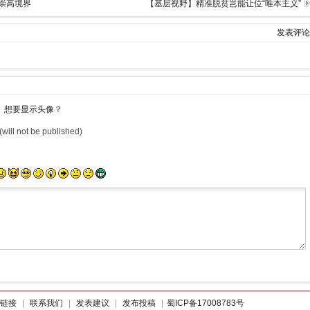
崇高境界
【基层视野】精准脱贫岂能让位“唯本主义”
发表评论
想要显示头像？
(will not be published)
链接
|
联系我们
|
发表建议
|
发布投稿
|
蜀ICP备17008783号