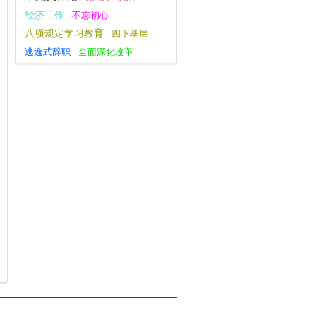
经济工作
不忘初心
八项规定学习教育
四下基层
逃逸式辞职
全面深化改革
党的二十届三中全会
深化改革
指尖上的形式主义
安全工作
宣传思想文化工作
调查研究
主题教育
习近平新时代中国特色社会主义思想
庆祝中华人民共和国成立75周年
新思想主题教育
大国外交
党的二十大
习近平文化思想
防控工作时强调 以更坚定的信心更顽强的意志更果断的措施 坚决打赢疫情防控的人民