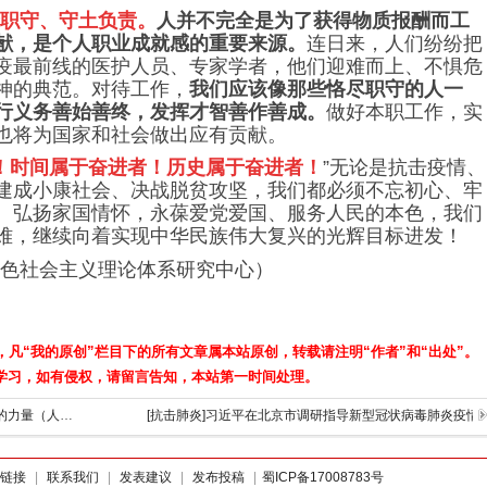
职守、守土负责。
人并不完全是为了获得物质报酬而工
献，是个人职业成就感的重要来源。
连日来，人们纷纷把
疫最前线的医护人员、专家学者，他们迎难而上、不惧危
神的典范。对待工作，
我们应该像那些恪尽职守的人一
行义务善始善终，发挥才智善作善成。
做好本职工作，实
也将为国家和社会做出应有贡献。
！时间属于奋进者！历史属于奋进者！
”无论是抗击疫情、
建成小康社会、决战脱贫攻坚，我们都必须不忘初心、牢
。弘扬家国情怀，永葆爱党爱国、服务人民的本色，我们
难，继续向着实现中华民族伟大复兴的光辉目标进发！
色社会主义理论体系研究中心）
，凡“我的原创”栏目下的所有文章属本站原创，转载请注明“作者”和“出处”。
学习，如有侵权，请留言告知，本站第一时间处理。
[抗击肺炎]人民日报评论：汇聚起守望相助的力量（人民时评）
[抗击肺炎]习近平在北京市调研指导新型冠状病毒肺炎疫情
链接
|
联系我们
|
发表建议
|
发布投稿
|
蜀ICP备17008783号