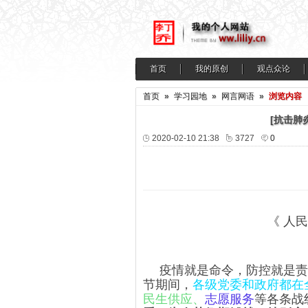
首页
我的原创
观点众论
首页
»
学习园地
»
网言网语
»
浏览内容
[抗击肺
2020-02-10 21:38
3727
0
《 人民
疫情就是命令，防控就是责
节期间，
各级党委和政府都在
民生供应、
志愿服务
等各条战