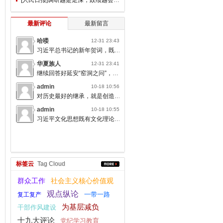
最新评论
最新留言
哈喽
12-31 23:43
习近平总书记的新年贺词，既充满温度，又饱含深情，太催人奋进了。
华夏族人
12-31 23:41
继续回答好延安“窑洞之问”，书写无愧于人民的时代答卷。
admin
10-18 10:56
对历史最好的继承，就是创造新的历史；对人类文明最大的礼敬，就是创造人类文明新形态。
admin
10-18 10:55
习近平文化思想既有文化理论观点上的创新和突破，又有文化工作布局上的部署要求，标志着我们党对中国特色社会主义文化建设规律的认识达到了新高度，表明我们党的历史自信、文化自信达到了新高度。
标签云
Tag Cloud
群众工作
社会主义核心价值观
观点纵论
一带一路
复工复产
为基层减负
干部作风建设
十九大评论
党纪学习教育