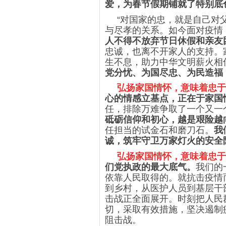
爱，为春节假期铺就了特别底
“对国家的忠，就是自己对
与尽孝的关系。如今面对疫情
人不得不放弃节日休假和亲友
忠诚，也离不开家人的支持。
生不息，助力中华文明薪火相
党分忧、为国尽忠、为民造福
弘扬家国情怀，意味着忠于
心的情感立基点，正在于家国
任，排除万难争取了一个又一
砥砺信仰和初心，越是艰险越
任担当的试金石和磨刀石。
我
诚，筑牢守卫万家灯火的安全
弘扬家国情怀，意味着忠于
们党执政的最大底气。
我们的
依靠人民取得的。就抗击疫情
到乡村，从医护人员到基层干
击战正全面展开。时刻把人民
切，采取有效措施，坚决遏制
阻击战。