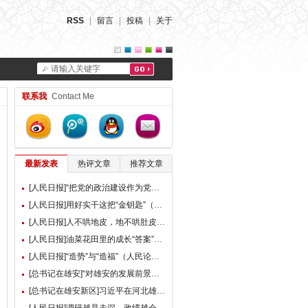
RSS
|
留言
|
投稿
|
关于
请输入关键字
联系我
Contact Me
最新发表
热评文章
推荐文章
[人民日报]“把党的政治建设作为党的根本性建设”（总书记的人民情怀）
[人民日报]用好实干这把“金钥匙”（大家谈）
[人民日报]人不哄地皮，地不哄肚皮（人民论坛）
[人民日报]油菜花田里的成长“答案”（现场评论）
[人民日报]“造势”与“造福”（人民论坛）
[总书记在雄安]“对雄安的发展前景，我们充满信心” ——习近平总书记赴雄安新区考察并主持召开深入推进雄安新区高质量建设和发展座谈会纪实
[总书记在雄安新区]习近平在河北雄安新区考察并主持召开深入推进雄安新区高质量建设和发展座谈会时强调 牢牢把握雄安新区功能定位 努力建设新时代创新高地和推动高质量发展样板 李强蔡奇丁薛祥陪同考察并出席座谈会
[人民日报]调研越是走深，政绩越会向实（人民论坛）