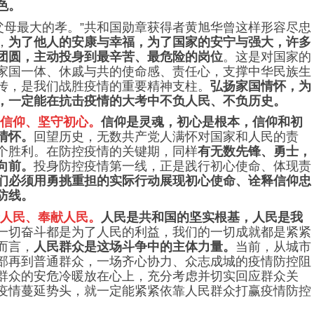
色。
父母最大的孝。”共和国勋章获得者黄旭华曾这样形容尽忠
，
为了他人的安康与幸福，为了国家的安宁与强大，许多
团圆，主动投身到最辛苦、最危险的岗位
。这是对国家的
家国一体、休戚与共的使命感、责任心，支撑中华民族生
传，是我们战胜疫情的重要精神支柱。
弘扬家国情怀，为
，一定能在抗击疫情的大考中不负人民、不负历史。
信仰、坚守初心。
信仰是灵魂，初心是根本，信仰和初
情怀。
回望历史，无数共产党人满怀对国家和人民的责
个胜利。在防控疫情的关键期，同样
有无数先锋、勇士，
向前。
投身防控疫情第一线，正是践行初心使命、体现责
们必须用勇挑重担的实际行动展现初心使命、诠释信仰忠
防线。
人民、奉献人民。
人民是共和国的坚实根基，人民是我
一切奋斗都是为了人民的利益，我们的一切成就都是紧紧
而言，
人民群众是这场斗争中的主体力量。
当前，从城市
部再到普通群众，一场齐心协力、众志成城的疫情防控阻
群众的安危冷暖放在心上，充分考虑并切实回应群众关
疫情蔓延势头，就一定能紧紧依靠人民群众打赢疫情防控