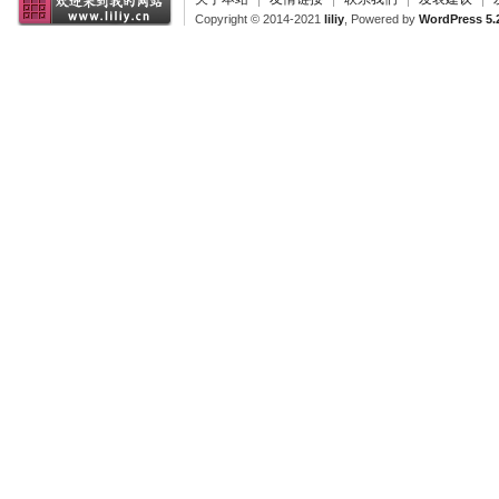
Copyright © 2014-2021
liliy
, Powered by
WordPress 5.