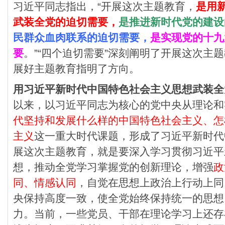
习近平同志指出，“开展这次主题教育，
是用
武装全党的迫切需要，
是推进新时代党的建设
民群众血肉联系的迫切需要，
是实现党的十九
要
。”“四个迫切需要”深刻阐明了开展这次主
展好主题教育指明了方向。
用习近平新时代中国特色社会主义思想武装全
以来，以习近平同志为核心的党中央从理论和
代坚持和发展什么样的中国特色社会主义、怎
主义
这一重大时代课题，形成了习近平新时代
展这次主题教育，就是要深入学习贯彻习近平
想，推动全党学习掌握党的创新理论，增强
政
同、情感认同
，自觉在思想上政治上行动上同
央保持高度一致，使全党始终保持统一的思想
力。当前，一些党员、干部在理论学习上还存