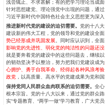
浅尝辄止、不求甚解；有的把学习理论当成面
针对思想建党、理论强党中出现的问题，通过
习近平新时代中国特色社会主义思想更为深入
推进新时代党的建设的迫切需要。
党的十八大
建设新的伟大工程，党的领导和党的建设全面
势已经形成并巩固发展
。同时应认识到，全面
影响党的先进性、弱化党的纯洁性的问题还没
就是要奔着党的建设中的这些问题去，继续以
的韧劲坚决予以整治，努力把我们党建设成为
心拥护、勇于自我革命、经得起各种风浪考验
政党
，以高质量、高水平的党建成果为党和国
保持党同人民群众血肉联系的迫切需要。
全心
根本宗旨。党的十八大以来，通过党的群众路
实”专题教育、“两学一做”学习教育，广大党