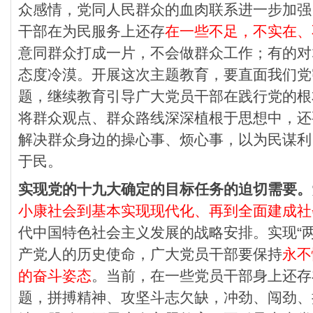
众感情，党同人民群众的血肉联系进一步加强
干部在为民服务上还存
在一些不足，不实在、
意同群众打成一片，不会做群众工作；有的对
态度冷漠。开展这次主题教育，要直面我们党
题，继续教育引导广大党员干部在践行党的根
将群众观点、群众路线深深植根于思想中，还
解决群众身边的操心事、烦心事，以为民谋利
于民。
实现党的十九大确定的目标任务的迫切需要。
小康社会到基本实现现代化、再到全面建成社
代中国特色社会主义发展的战略安排。实现“
产党人的历史使命，广大党员干部要保持
永不
的奋斗姿态
。当前，在一些党员干部身上还存
题，拼搏精神、攻坚斗志欠缺，冲劲、闯劲、