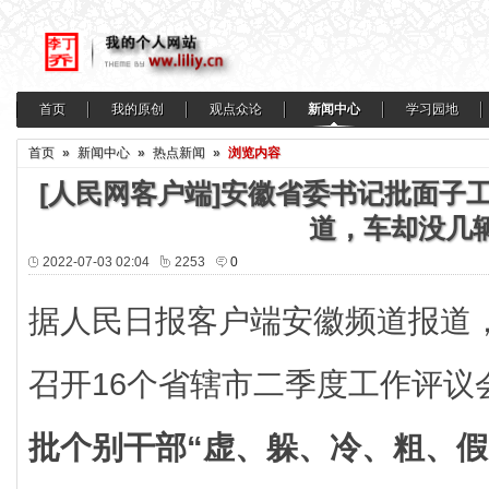
首页
我的原创
观点众论
新闻中心
学习园地
首页
»
新闻中心
»
热点新闻
»
浏览内容
[人民网客户端]安徽省委书记批面子
道，车却没几
2022-07-03 02:04
2253
0
据人民日报客户端安徽频道报道，
召开16个省辖市二季度工作评议
批个别干部“虚、躲、冷、粗、假