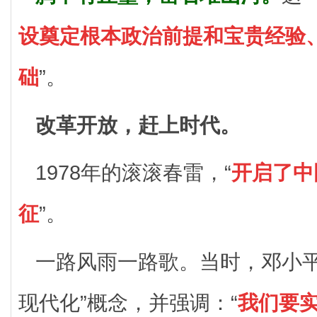
设奠定根本政治前提和宝贵经验
础
”。
改革开放，赶上时代。
1978年的滚滚春雷，“
开启了中
征
”。
一路风雨一路歌。当时，邓小平
现代化”概念，并强调：“
我们要