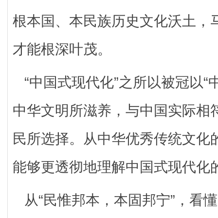
根本国、本民族历史文化沃土，
才能根深叶茂。
“中国式现代化”之所以被冠以“
中华文明所滋养，与中国实际相
民所选择。从中华优秀传统文化
能够更透彻地理解中国式现代化
从“民惟邦本，本固邦宁”，看懂