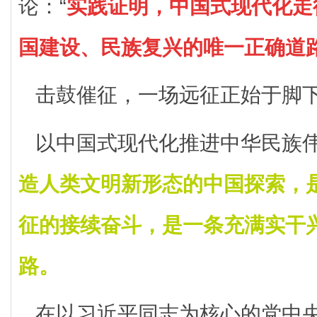
论：“
实践证明，中国式现代化走
国建设、民族复兴的唯一正确道
击鼓催征，一场远征正始于脚
以中国式现代化推进中华民族
造人类文明新形态的中国探索，
征的接续奋斗，是一条充满实干
路。
在以习近平同志为核心的党中