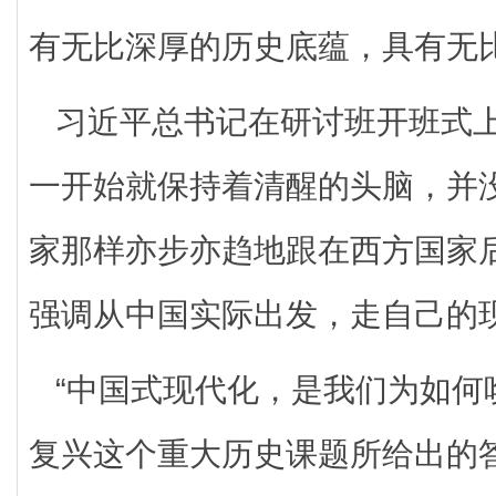
有无比深厚的历史底蕴，具有无
习近平总书记在研讨班开班式上
一开始就保持着清醒的头脑，并
家那样亦步亦趋地跟在西方国家
强调从中国实际出发，走自己的现
“中国式现代化，是我们为如何唤
复兴这个重大历史课题所给出的