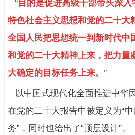
“
目的是促进高级干部带头深入
特色社会主义思想和党的二十大
全国人民把思想统一到新时代中
和党的二十大精神上来，把力量
大确定的目标任务上来。
”
以中国式现代化全面推进中华
在党的二十大报告中被定义为“
务”，同时也给出了“顶层设计”。