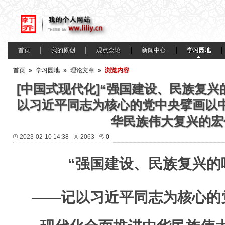
首页
我的原创
观点众论
新闻中心
学习园地
首页
»
学习园地
»
理论文章
»
浏览内容
[中国式现代化]“强国建设、民族复兴
以习近平同志为核心的党中央擘画以
华民族伟大复兴的宏
2023-02-10 14:38
2063
0
“强国建设、民族复兴的
——记以习近平同志为核心的