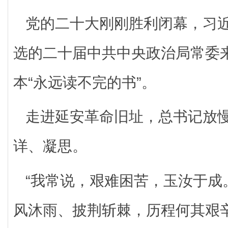
党的二十大刚刚胜利闭幕，习
选的二十届中共中央政治局常委
本“永远读不完的书”。
走进延安革命旧址，总书记放
详、凝思。
“我常说，艰难困苦，玉汝于成
风沐雨、披荆斩棘，历程何其艰