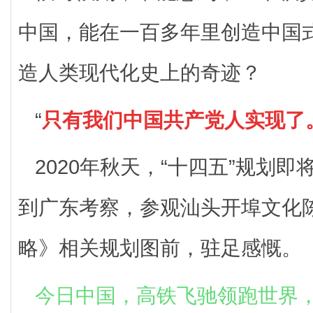
中国，能在一百多年里创造中国
造人类现代化史上的奇迹？
“
只有我们中国共产党人实现了
2020年秋天，“十四五”规划
到广东考察，参观汕头开埠文化
略》相关规划图前，驻足感慨。
今日中国，高铁飞驰领跑世界