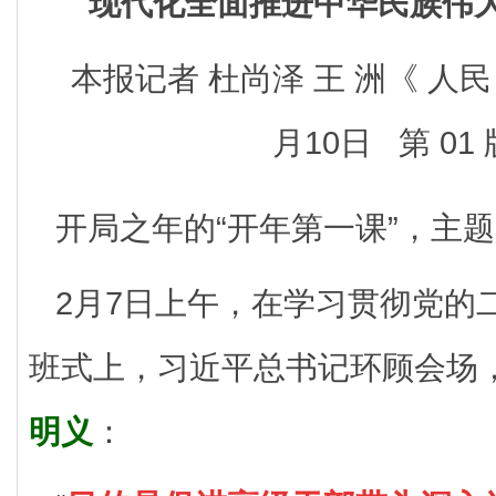
现代化全面推进中华民族伟
本报记者 杜尚泽 王 洲《 人民日
月10日 第 01
开局之年的“开年第一课”，主题
2月7日上午，在学习贯彻党的
班式上，习近平总书记环顾会场
明义
：