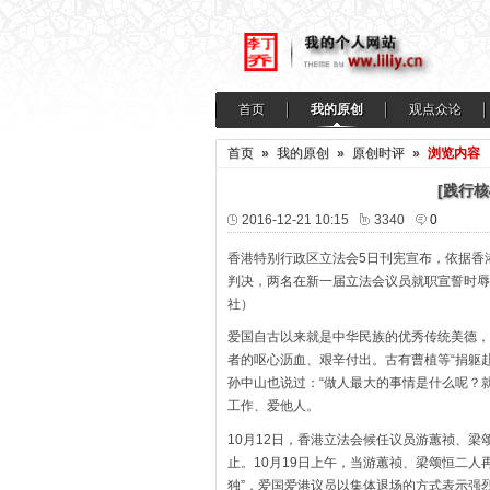
首页
我的原创
观点众论
首页
»
我的原创
»
原创时评
»
浏览内容
[践行
2016-12-21 10:15
3340
0
香港特别行政区立法会5日刊宪宣布，依据香港
判决，两名在新一届立法会议员就职宣誓时辱华
社）
爱国自古以来就是中华民族的优秀传统美德，
者的呕心沥血、艰辛付出。古有曹植等“捐躯
孙中山也说过：“做人最大的事情是什么呢？
工作、爱他人。
10月12日，香港立法会候任议员游蕙祯、
止。10月19日上午，当游蕙祯、梁颂恒二
独”，爱国爱港议员以集体退场的方式表示强