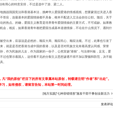
力别有用心的特意安排，不过是选中了游、梁二人。
地挑战我国宪法和香港基本法，挑衅华人爱国爱港的情感底线，想要蒙混过关进入香
不答应，连最基本的爱国情操都不具备，根本不配进入立法会担任公职。随后，关于
论的热点。的确，爱国主义教育是培养青年爱国情操的主要方式，不可或缺。如果教
机会，相反，如果香港青年都把爱国当成基本道德情操，不论在什么情况下、遇到什
被空出来，应该说是必然的，顺应大局、顺应民心、顺应法规。不过，此事也引发了
来，就是是否把香港当成中国的香港，以及是否对民族文化有着高度认同感、荣誉
孙，作为民族的儿女，作为国家的一份子，公然宣扬“港独”，与法律叫板，足见，爱
不过也警示着国人，这些看不见的分裂主义思想渗透不得不加以警惕和防范，决不能
具。
，凡“我的原创”栏目下的所有文章属本站原创，转载请注明“作者”和“出处”。
学习，如有侵权，请留言告知，本站第一时间处理。
[地方实践]“七种容错情形”激发干部干事创业新活力
发表评论