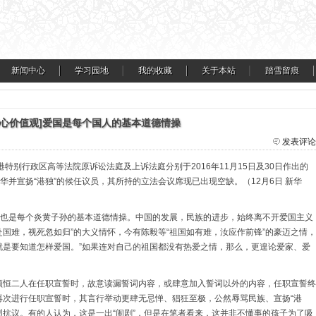
新闻中心
学习园地
我的收藏
关于本站
踏雪留痕
核心价值观]爱国是每个国人的基本道德情操
发表评论
特别行政区高等法院原诉讼法庭及上诉法庭分别于2016年11月15日及30日作出的
并宣扬“港独”的候任议员，其所持的立法会议席现已出现空缺。（12月6日 新华
也是每个炎黄子孙的基本道德情操。中国的发展，民族的进步，始终离不开爱国主义
赴国难，视死忽如归”的大义情怀，今有陈毅等“祖国如有难，汝应作前锋”的豪迈之情，
就是要知道怎样爱国。”如果连对自己的祖国都没有热爱之情，那么，更遑论爱家、爱
梁颂恒二人在任职宣誓时，故意读漏誓词内容，或肆意加入誓词以外的内容，任职宣誓终
人再次进行任职宣誓时，其言行举动更肆无忌惮、猖狂至极，公然辱骂民族、宣扬“港
烈抗议。有的人认为，这是一出“闹剧”，但是在笔者看来，这并非不懂事的孩子为了吸