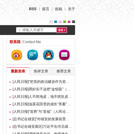
RSS
|
留言
|
投稿
|
关于
请输入关键字
联系我
Contact Me
最新发表
热评文章
推荐文章
[人民日报]“把党的政治建设作为党的根本性建设”（总书记的人民情怀）
[人民日报]用好实干这把“金钥匙”（大家谈）
[人民日报]人不哄地皮，地不哄肚皮（人民论坛）
[人民日报]油菜花田里的成长“答案”（现场评论）
[人民日报]“造势”与“造福”（人民论坛）
[总书记在雄安]“对雄安的发展前景，我们充满信心” ——习近平总书记赴雄安新区考察并主持召开深入推进雄安新区高质量建设和发展座谈会纪实
[总书记在雄安新区]习近平在河北雄安新区考察并主持召开深入推进雄安新区高质量建设和发展座谈会时强调 牢牢把握雄安新区功能定位 努力建设新时代创新高地和推动高质量发展样板 李强蔡奇丁薛祥陪同考察并出席座谈会
[人民日报]调研越是走深，政绩越会向实（人民论坛）