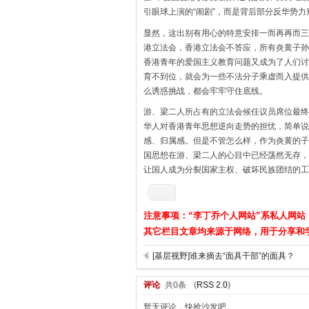
引眼球上演的“闹剧”，而是背后部分反华势
显然，这出别有用心的特意安排一而再再而三
港立法会，香港立法会不答应，所有炎黄子孙
香港青年的爱国主义教育问题又成为了人们讨
育不到位，就会为一些不法分子乘虚而入提供
么诱惑挑战，都会牢牢守住底线。
游、梁二人所占有的立法会候任议员席位最终
华人对香港青年思想逆向走势的担忧，简单说
感、归属感。但是不管怎么样，作为炎黄的子
国思想在游、梁二人的心目中已经荡然无存，
让国人成为分裂国家主权、破坏民族团结的工
注意事项：“李丁乔个人网站”系私人网站
其它栏目文章均来源于网络，用于分享和
[基层视野]谁来摘去“面具干部”的面具？
评论
共0条
(
RSS 2.0
)
暂无评论，快抢沙发吧。