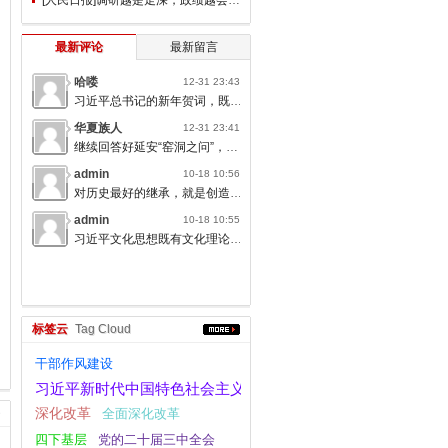
最新评论
最新留言
哈喽
12-31 23:43
习近平总书记的新年贺词，既充满温度，又饱含深情，太催人奋进了。
华夏族人
12-31 23:41
继续回答好延安“窑洞之问”，书写无愧于人民的时代答卷。
admin
10-18 10:56
对历史最好的继承，就是创造新的历史；对人类文明最大的礼敬，就是创造人类文明新形态。
admin
10-18 10:55
习近平文化思想既有文化理论观点上的创新和突破，又有文化工作布局上的部署要求，标志着我们党对中国特色社会主义文化建设规律的认识达到了新高度，表明我们党的历史自信、文化自信达到了新高度。
标签云
Tag Cloud
干部作风建设
习近平新时代中国特色社会主义思想
深化改革
全面深化改革
四下基层
党的二十届三中全会