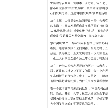
发展理念管全局、管根本、管方向、管长远，
部不断完善的“中国发展学”，其中堪称规律
己的发展之路。这是“中国发展学”的精髓所
放在本届中央领导集体治国理政全局中去考察
略布局中，五大发展理念是实践层面的行动指
从“体量优势”转向“质量优势”的机遇，五
理念是“关系我国发展全局的一场深刻变革”。
放在实现“两个一百年”奋斗目标的历程中去
谨慎、越需要放眼长远的胸襟。当此之时，五
致远。长远观之，五大发展理念不仅为实现全
什么五大发展理念是今后五年乃至更长时期我
放在共产党人探索发展规律的历史中去考察，
题，还是解决社会公平正义问题，每一个发展
矢志创新的时代气息，也有一以贯之、一脉相
这样的视野才能把握，为什么五大发展理念深
在一个充满变革与未知的世界，“中国向何处
调、绿色、开放、共享，这五大发展理念不是
析国内外发展大势的基础上形成的，是借鉴更
为中国发展方式的变革提供强劲动力。