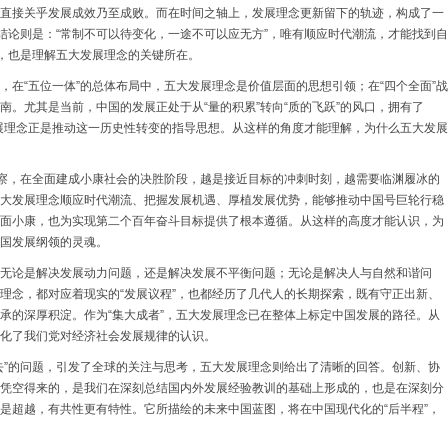
直接关乎发展成效乃至成败。而在时间之轴上，发展理念更新留下的轨迹，构成了一
的结论则是：“常制不可以待变化，一途不可以应无方”，唯有顺应时代潮流，才能找到自
在，也是理解五大发展理念的关键所在。
，在“五位一体”的总体布局中，五大发展理念是价值层面的思想引领；在“四个全面”战
南。尤其是当前，中国的发展正处于从“量的积累”转向“质的飞跃”的风口，拥有了
大发展理念正是推动这一历史性转变的指导思想。从这样的角度才能理解，为什么五大发展
考察，在全面建成小康社会的决胜阶段，越是接近目标的冲刺时刻，越需要临渊履冰的
大发展理念顺应时代潮流、把握发展机遇、厚植发展优势，能够推动中国号巨轮行稳
面小康，也为实现第二个百年奋斗目标提供了根本遵循。从这样的高度才能认识，为
国发展纲领的灵魂。
无论是解决发展动力问题，还是解决发展不平衡问题；无论是解决人与自然和谐问
理念，都对应着现实的“发展议程”，也都经历了几代人的长期探索，既有守正出新、
承的深厚积淀。作为“集大成者”，五大发展理念已在整体上标定中国发展的路径。从
化了我们党对经济社会发展规律的认识。
去”的问题，引发了全球的关注与思考，五大发展理念则给出了清晰的回答。创新、协
凭空得来的，是我们在深刻总结国内外发展经验教训的基础上形成的，也是在深刻分
是超越，有共性更有特性。它所描绘的未来中国蓝图，将在中国现代化的“后半程”，