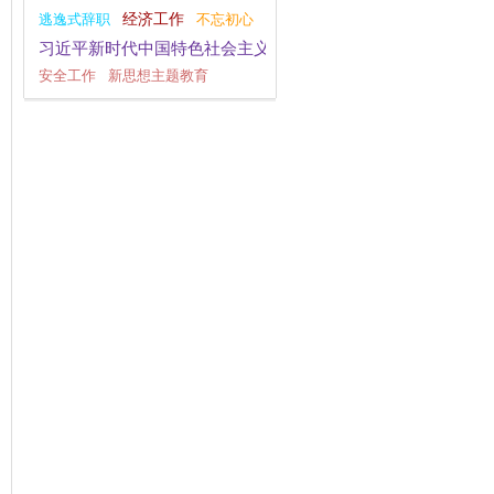
逃逸式辞职
经济工作
不忘初心
习近平新时代中国特色社会主义思想
安全工作
新思想主题教育
为基层减负
指尖上的形式主义
十九大评论
干部作风建设
党的二十大
八项规定学习教育
大国外交
党纪学习教育
观点纵论
调查研究
全面深化改革
四下基层
深化改革
主题教育
群众工作
习近平文化思想