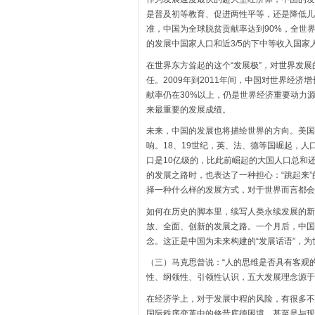
是普及初等教育、促进两性平等，还是降低儿
准，中国为全球脱贫贡献率达到90%，全世界
的发展中国家人口和近3/5的下中等收入国家
在世界东方耸起的这个“发展极”，对世界发
任。2009年到2011年间，中国对世界经
献率仍在30%以上，仍是世界经济重要动力
来最重要的发展成绩。
未来，中国的发展也将描绘世界的方向。美国
响。18、19世纪，英、法、德等国崛起，人
口是10亿级的，比此前崛起的大国人口总和
的发展之路时，也表达了一种担心：“跳起来”
择一种什么样的发展方式，对于世界而言都会
如何在历史的脚本里，续写人类永续发展的新
放、全面、创新的发展之路。一个月后，中国
念。这正是中国为未来构建的“发展话语”，为
（三）马克思曾说：“人的思维是否具有客观
性、纲领性、引领性认识，五大发展理念源于
在经济学上，对于发展中程的风险，有很多不
国际秩序变革中的修昔底德困境，甚至是与现