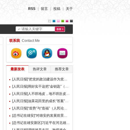
RSS
|
留言
|
投稿
|
关于
请输入关键字
联系我
Contact Me
最新发表
热评文章
推荐文章
[人民日报]“把党的政治建设作为党的根本性建设”（总书记的人民情怀）
[人民日报]用好实干这把“金钥匙”（大家谈）
[人民日报]人不哄地皮，地不哄肚皮（人民论坛）
[人民日报]油菜花田里的成长“答案”（现场评论）
[人民日报]“造势”与“造福”（人民论坛）
[总书记在雄安]“对雄安的发展前景，我们充满信心” ——习近平总书记赴雄安新区考察并主持召开深入推进雄安新区高质量建设和发展座谈会纪实
[总书记在雄安新区]习近平在河北雄安新区考察并主持召开深入推进雄安新区高质量建设和发展座谈会时强调 牢牢把握雄安新区功能定位 努力建设新时代创新高地和推动高质量发展样板 李强蔡奇丁薛祥陪同考察并出席座谈会
[人民日报]调研越是走深，政绩越会向实（人民论坛）