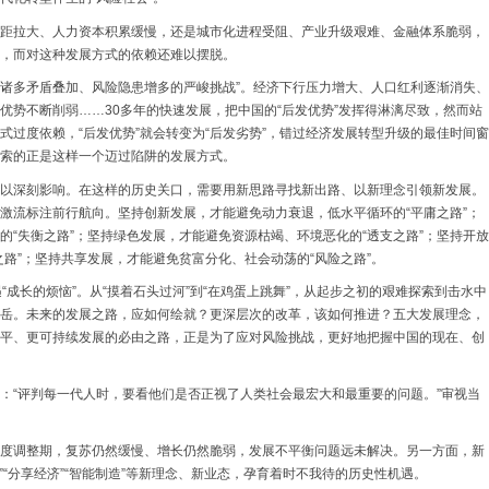
距拉大、人力资本积累缓慢，还是城市化进程受阻、产业升级艰难、金融体系脆弱，
，而对这种发展方式的依赖还难以摆脱。
面临诸多矛盾叠加、风险隐患增多的严峻挑战”。经济下行压力增大、人口红利逐渐消失、
优势不断削弱……30多年的快速发展，把中国的“后发优势”发挥得淋漓尽致，然而站
式过度依赖，“后发优势”就会转变为“后发劣势”，错过经济发展转型升级的最佳时间窗
索的正是这样一个迈过陷阱的发展方式。
以深刻影响。在这样的历史关口，需要用新思路寻找新出路、以新理念引领新发展。
激流标注前行航向。坚持创新发展，才能避免动力衰退，低水平循环的“平庸之路”；
的“失衡之路”；坚持绿色发展，才能避免资源枯竭、环境恶化的“透支之路”；坚持开放
路”；坚持共享发展，才能避免贫富分化、社会动荡的“风险之路”。
“成长的烦恼”。从“摸着石头过河”到“在鸡蛋上跳舞”，从起步之初的艰难探索到击水中
岳。未来的发展之路，应如何绘就？更深层次的改革，该如何推进？五大发展理念，
平、更可持续发展的必由之路，正是为了应对风险挑战，更好地把握中国的现在、创
：“评判每一代人时，要看他们是否正视了人类社会最宏大和最重要的问题。”审视当
度调整期，复苏仍然缓慢、增长仍然脆弱，发展不平衡问题远未解决。另一方面，新
”“分享经济”“智能制造”等新理念、新业态，孕育着时不我待的历史性机遇。