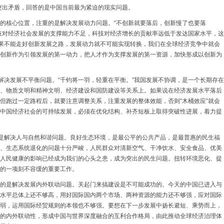
突出矛盾，回答的是中国当前最为紧迫的现实问题。
的核心位置，注重的是解决发展动力问题。“不创新就要落后，创新慢了也要落
技对经济社会发展的支撑能力不足，科技对经济增长的贡献率远低于发达国家水平，这
如果不能走好创新发展之路，发展动力就不可能实现转换，我们在全球经济竞争中就会
创新作为引领发展的第一动力，把人才作为支撑发展的第一资源，加快形成以创新为
是解决发展不平衡问题。“千钧将一羽，轻重在平衡。”我国发展不协调，是一个长期存在
、物质文明和精神文明、经济建设和国防建设等关系上。如果说在经济发展水平落后
但跑过一定路程后，就要注意调整关系，注重发展的整体效能，否则“木桶效应”就会
中国经济社会的可持续发展，必须在优化结构、补齐短板上取得突破性进展，着力提
的是解决人与自然和谐问题。良好生态环境，是最公平的公共产品，是最普惠的民生福
、生态系统退化的问题十分严峻，人民群众对清新空气、干净饮水、安全食品、优美
人民健康的影响已经成为我们的心头之患，成为突出的民生问题。扭转环境恶化、提
的一项刻不容缓的重要工作。
的是解决发展内外联动问题。关起门来搞建设是不可能成功的。今天的中国已进入与
水平总体上还不够高，用好国际国内两个市场、两种资源的能力还不够强，应对国际
弱，运用国际经贸规则的本领也不够强。要想在下一步发展中扬长避短、乘势而上，
的内外联动性，形成中国与世界深度融合的互利合作格局，由此推动全球经济治理体