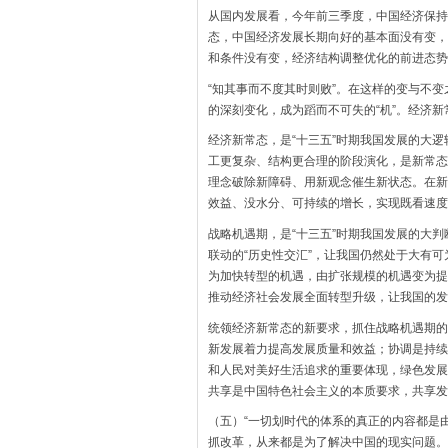
从国内发展看，今年前三季度，中国经济保持
态，中国经济发展长期向好的基本面没有变，
和条件没有变，经济结构调整优化的前进态势
“知其事而不度其时则败”。在这样的变与不
的深刻变化，成为蹈而不可失的“机”。经济
经济新常态，是“十三五”时期我国发展的大
工更复杂、结构更合理的阶段演化，是新常态
理念破除新障碍、用新观念催生新状态。在新
效益、没水分、可持续的增长，实现既看速度
战略机遇期，是“十三五”时期我国发展的大
联动的“历史性交汇”，让我国仍然处于大有
为加快转型的机遇，由扩张规模的机遇变为提
推动经济社会发展全面转型升级，让我国的发
统领经济新常态的新要求，抓住战略机遇期的
新发展着力提高发展质量和效益；协调是持续
和人民对美好生活追求的重要体现，绿色发展
共享是中国特色社会主义的本质要求，共享发
（五）“一切划时代的体系的真正的内容都是
抓改革，从来都是为了解决中国的现实问题。