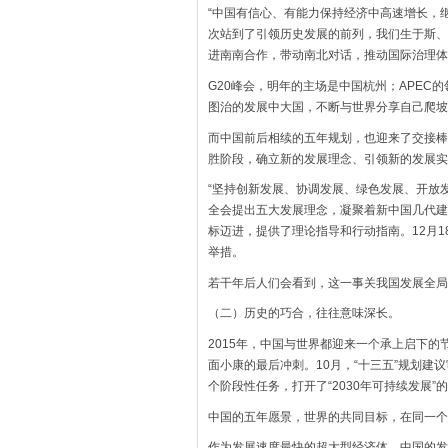
“中国有信心、有能力保持经济中高速增长，
次站到了引领历史发展的前列，我们生于斯、
进南南合作，带动南北对话，推动国际治理体
G20峰会，明年的主场是中国杭州；APE
图治的发展中大国，不断与世界分享自己爬坡
而中国前后相续的五年规划，也迎来了交接棒
胜阶段，确立新的发展理念、引领新的发展实
“坚持创新发展、协调发展、绿色发展、开放
全会提出五大发展理念，凝聚着新中国几代建
标迈进，提供了理论指导和行动指南。12月1
举措。
若干年后人们会看到，这一事关我国发展全局
（二）历史的巧合，往往意味深长。
2015年，中国与世界都迎来一个承上启下的
面小康的最后冲刺。10月，“十三五”规划
个阶段性任务，打开了“2030年可持续发展
中国的五年愿景，世界的共同目标，在同一个
作为发展速度最快的超大型经济体，中国的发