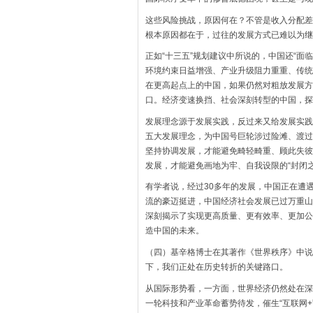
这些风险挑战，原因何在？不管是收入分配差
根本原因都在于，过往的发展方式已难以为继
正如“十三五”规划建议中所说的，中国还“
环境约束日益增强、产业升级阻力重重、传统
在更高起点上的中国，如果仍然对粗放发展方
口。经济变速换挡、社会深刻转型的中国，探
发展理念源于发展实践，反过来又给发展实践
五大发展理念，为中国号巨轮涉过险滩、渡过
坚持协调发展，才能避免畸轻畸重、顾此失彼
发展，才能避免画地为牢、自我设限的“封闭之
有学者说，经过30多年的发展，中国正在遭遇
流的豪迈挺进，中国经济社会发展已过万重山
深刻揭示了实现更高质量、更有效率、更加公
造中国的未来。
（四）基辛格博士在其著作《世界秩序》中说
下，我们正处在历史转折的关键路口。
从国际形势看，一方面，世界经济仍然处在深
一轮科技和产业革命蓄势待发，催生“互联网+