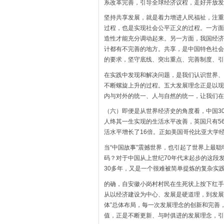
系改革完善，引导全球经济议程，走好开放发
坚持共享发展，就是着力增进人民福祉，注重
过程，也是实现社会公平正义的过程。一方面
造性才能充分调动起来。另一方面，我国经济
计都有不完善的地方。共享，是中国特色社会
的要求，坚守底线、突出重点、完善制度、引
在实践中发现和解决问题，是我们认识世界、
不断螺旋上升的过程。五大发展理念正是以现
内与对外的统一、人与自然的统一，让我们在
（六）即便是从世界经济史的角度看，中国3
人终其一生实现的生活水平改善，英国只有56
活水平增长了16倍。正如美国哥伦比亚大学经
当“中国故事”震撼世界，也引起了世界上最
码？对于中国从上世纪70年代末起步的这段发
30多年，又是一个很难被简单提炼的复杂实
的确，自安徽小岗村村民在生死状上按下红手
从以经济建设为中心、发展是硬道理，到发展
体”总体布局，每一次发展理念的创新和完善
值，正是不断更新、与时俱进的发展理念，引