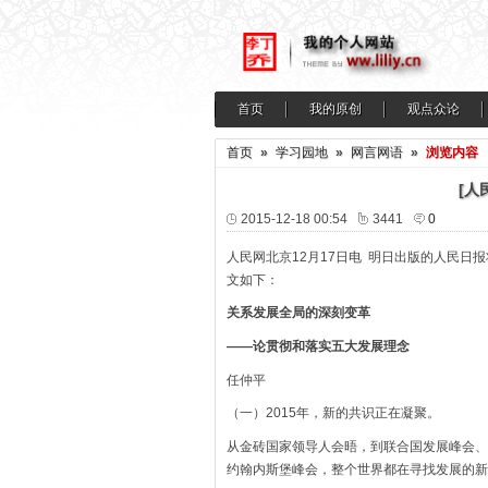
首页
我的原创
观点众论
首页
»
学习园地
»
网言网语
»
浏览内容
[人
2015-12-18 00:54
3441
0
人民网北京12月17日电 明日出版的人民
文如下：
关系发展全局的深刻变革
——论贯彻和落实五大发展理念
任仲平
（一）2015年，新的共识正在凝聚。
从金砖国家领导人会晤，到联合国发展峰会、
约翰内斯堡峰会，整个世界都在寻找发展的新