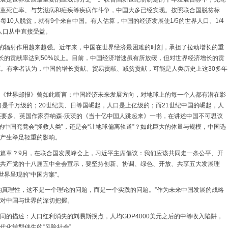
童死亡率、与艾滋病和疟疾等疾病作斗争，中国大多已经实现。按照联合国脱贫标
每10人脱贫，就有9个来自中国。有人估算，中国的经济发展使1/5的世界人口、1/4
人口从中直接受益。
展的辐射作用越来越强。近年来，中国在世界经济最困难的时刻，承担了拉动增长的重
济增长的贡献率达到50%以上。目前，中国经济增速虽有所放缓，但对世界经济增长的贡
源。有学者认为，中国的增长贡献、贸易贡献、减贫贡献，可能是人类历史上这30多年
《世界邮报》曾如此断言：中国经济未来发展方向，对地球上的每一个人都有潜在影
口是千万级的；20世纪美、日等国崛起，人口是上亿级的；而21世纪中国的崛起，人
还要多。英国作家乔纳森·沃茨的《当十亿中国人跳起来》一书，在讲述中国不可思议
的中国究竟会“拯救人类”，还是会“让地球偏离轨道”？如此巨大的体量与规模，中国选
产生举足轻重的影响。
篇章？9月，在联合国发展峰会上，习近平主席倡议：我们应该共同走一条公平、开
共产党的十八届五中全会宣示，要坚持创新、协调、绿色、开放、共享五大发展理
世界呈现的“中国方案”。
的真理性，这不是一个理论的问题，而是一个实践的问题。”作为未来中国发展的战略
对中国与世界的深切把握。
同的描述：人口红利消失的刘易斯拐点，人均GDP4000美元之后的中等收入陷阱，
代化转型伴生的“风险社会”。