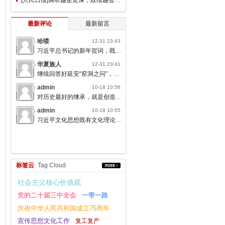
最新评论
最新留言
哈喽
12-31 23:43
习近平总书记的新年贺词，既充满温度，又饱含深情，太催人奋进了。
华夏族人
12-31 23:41
继续回答好延安“窑洞之问”，书写无愧于人民的时代答卷。
admin
10-18 10:56
对历史最好的继承，就是创造新的历史；对人类文明最大的礼敬，就是创造人类文明新形态。
admin
10-18 10:55
习近平文化思想既有文化理论观点上的创新和突破，又有文化工作布局上的部署要求，标志着我们党对中国特色社会主义文化建设规律的认识达到了新高度，表明我们党的历史自信、文化自信达到了新高度。
标签云
Tag Cloud
社会主义核心价值观
党的二十届三中全会
一带一路
庆祝中华人民共和国成立75周年
宣传思想文化工作
复工复产