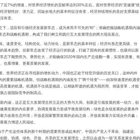
了近7%的增速，对世界经济增长的贡献率达到30%左右。面对世界经济的“亚健康”状
经济韧性好、潜力足、回旋余地大的基本特征没有变，经济持续增长的良好支撑基础
没有变。
变之下，适应和引领经济发展新常态，成为来而不可失的“时”；准确把握战略机遇期内涵
新常态和战略机遇期，构成了我们树立和践行五大发展理念的两大现实基点。
逻辑。速度变化、结构优化、动力转化，是新常态的基本特征；经济向形态更高级、分
的基本趋势。但新常态改变了经济运行的轨迹，打破了固有的发展惯性，也亟待以新
常态下顺势而为、乘势壮大，才能确保2020年国内生产总值翻一番，实现有质量、有
、也看增量、更看质量的发展。
判断。世界经济正在寻找新的增长动力，中国也正处于转型升级的历史关口，这种内外
可为的重要战略机遇期。但战略机遇期的内涵发生了“两个转变”——由加快速度的机遇变
高质量的机遇。机遇抓不住就是挑战，让稍纵即逝的机遇为我所用、倒逼变革，才能
展占据国际竞争的制高点。
新内涵，这正是五大发展理念所立足的大势与大局。创新是引领发展的第一动力，创
健康发展的内在要求，协调发展着力形成平衡发展结构；绿色是永续发展的必要条件
着力改善生态环境；开放是国家繁荣发展的必由之路，开放发展着力实现合作共赢；
展着力增进人民福祉。
由于产生这些体系的那个时期的需要而形成起来的”。中国共产党人干革命、搞建设、
创新、协调、绿色、开放、共享的五大发展理念，之所以会成为一场“关系发展全局的