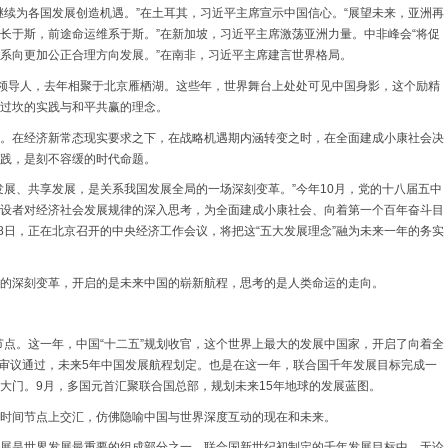
继续为各国发展创造机遇。”在土耳其，习近平主席宣示中国信心。“展望未来，亚洲再
长于斯，前途命运维系于斯。”在新加坡，习近平主席激荡亚洲力量。中非峰会“将促
系向更加公正合理方向发展。”在南非，习近平主席建言世界格局。
C的领导人，去年相聚于北京雁栖湖。这些年，世界舞台上处处可见中国身影，这个励精
过坎的实践与和平共赢的理念。
。在经济新常态现实要求之下，在战略机遇期内涵转变之时，在全面建成小康社会决
践，是刻不容缓的时代命题。
发展、共享发展，是关系我国发展全局的一场深刻变革。”今年10月，党的十八届五中
设者对经济社会发展规律的深入思考，为全面建成小康社会、向着第一个百年奋斗目
8日，正在北京召开的中央经济工作会议，将把这“五大发展理念”融为未来一年的务实
的深刻变革，开启的是未来中国的崭新航程，思考的是人类命运的走向。
节点。这一年，中国“十二五”规划收官，这个世界上最大的发展中国家，开启了向着全
建议审议通过，未来5年中国发展航程划定。也是在这一年，联合国千年发展目标完成一
”的大门。9月，多国元首汇聚联合国总部，规划未来15年地球的发展蓝图。
时间节点上交汇，仿佛隐喻中国与世界深度互动的现在和未来。
展是世界发展最重要的组成部分之一。联合国新世纪初制定的千年发展目标中，无论