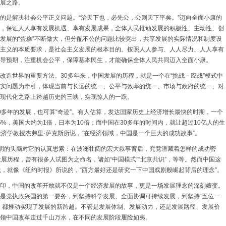
展之路。
的是解决社会公平正义问题。“治天下也，必先公，公则天下平矣。”迈向全面小康的
，保证人人享有发展机遇、享有发展成果，全体人民推动发展的积极性、主动性、创
发展的“蛋糕”不断做大，但分配不公的问题比较突出，共享发展的实际情况和制度设
主义的本质要求，是社会主义发展的根本目的。按照人人参与、人人尽力、人人享有
导预期，注重机会公平，保障基本民生，才能确保全体人民共同迈入全面小康。
改造世界的重要方法。30多年来，中国发展的历程，就是一个在“挑战－应战”模式中
实问题为牵引，体现当前与长远的统一、公平与效率的统一、市场与政府的统一、对
现代化之路上跨越历史的三峡，实现惊人的一跃。
0多年的发展，也可算“奇迹”。有人估算，发达国家历史上经济增长最快的时期，一个
%，美国大约为1倍，日本为10倍；而中国在30多年的时间内，就让超过10亿人的生
济学教授杰弗里·萨克斯所说，“在经济领域，中国是一个巨大的成功故事”。
聪明的头脑对它的认真思索：在波澜壮阔的宏大叙事背后，究竟潜藏着怎样的成功密
展历程，曾有很多人试图为之命名，诸如“中国模式”“北京共识”，等等。然而中国这
践，就像《纽约时报》所说的，“西方最好还是研究一下中国戏剧般崛起背后的理念”。
印，中国的改革开放就不仅是一个经济发展的故事，更是一场发展理念的深刻嬗变。
是党执政兴国的第一要务，到坚持科学发展、全面协调可持续发展，到坚持“五位一
，都推动实现了发展的新跨越。不管是发展体制、发展动力，还是发展路径、发展价
领中国改革走过千山万水，在不同的发展阶段履险如夷。