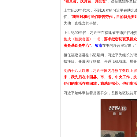
“看真贫、扶真贫、真扶贫
”，这是他始终牵
上世纪60年代末，不到16岁的习近平在陕
忆。“
我当时和村民们辛苦劳作，目的就是要
为他一直挂念的事情。
上世纪90年代，习近平在福建省宁德担任地
集成《摆脱贫困》一书
，
要求把密切联系群众
济是基础是中心”
。
项南
在书的序言里写道：“
担任福建省委副书记期间，习近平为组长的“
扶项目、开展医疗扶贫、开通飞机航线、展开
党的十八大以来，习近平国内考察半数以上涉
来，我先后在中国县、市、省、中央工作，扶
他们的生活存在困难，我感到揪心。他们生活
习近平始终牵挂着贫困群众，贫困地区脱贫开