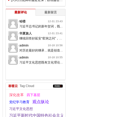
最新评论
最新留言
哈喽
12-31 23:43
习近平总书记的新年贺词，既充满温度，又饱含深情，太催人奋进了。
华夏族人
12-31 23:41
继续回答好延安“窑洞之问”，书写无愧于人民的时代答卷。
admin
10-18 10:56
对历史最好的继承，就是创造新的历史；对人类文明最大的礼敬，就是创造人类文明新形态。
admin
10-18 10:55
习近平文化思想既有文化理论观点上的创新和突破，又有文化工作布局上的部署要求，标志着我们党对中国特色社会主义文化建设规律的认识达到了新高度，表明我们党的历史自信、文化自信达到了新高度。
标签云
Tag Cloud
深化改革
四下基层
观点纵论
党纪学习教育
习近平文化思想
习近平新时代中国特色社会主义思想