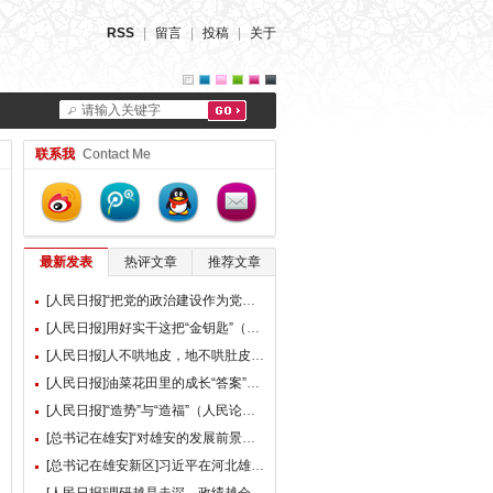
RSS
|
留言
|
投稿
|
关于
请输入关键字
联系我
Contact Me
最新发表
热评文章
推荐文章
[人民日报]“把党的政治建设作为党的根本性建设”（总书记的人民情怀）
[人民日报]用好实干这把“金钥匙”（大家谈）
[人民日报]人不哄地皮，地不哄肚皮（人民论坛）
[人民日报]油菜花田里的成长“答案”（现场评论）
[人民日报]“造势”与“造福”（人民论坛）
[总书记在雄安]“对雄安的发展前景，我们充满信心” ——习近平总书记赴雄安新区考察并主持召开深入推进雄安新区高质量建设和发展座谈会纪实
[总书记在雄安新区]习近平在河北雄安新区考察并主持召开深入推进雄安新区高质量建设和发展座谈会时强调 牢牢把握雄安新区功能定位 努力建设新时代创新高地和推动高质量发展样板 李强蔡奇丁薛祥陪同考察并出席座谈会
[人民日报]调研越是走深，政绩越会向实（人民论坛）