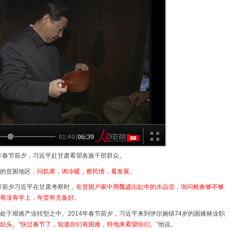
3年春节前夕，习近平赴甘肃看望各族干部群众。
的贫困地区，
问饥寒，询冷暖，察民情，看发展。
节前夕习近平在甘肃考察时，
在贫困户家中用瓢盛出缸中的水品尝，询问粮食够不够
有没有学上，年货有无备好
。
处于艰难产业转型之中。2014年春节前夕，习近平来到伊尔施镇74岁的困难林业职
炕头。“快过春节了，知道你们有困难，特地来看望你们。”
他说。