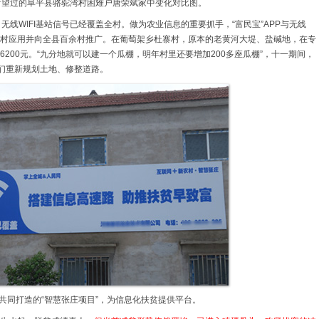
看望过的阜平县骆驼湾村困难户唐荣斌家中变化对比图。
无线WIFI基站信号已经覆盖全村。做为农业信息的重要抓手，“富民宝”APP与无线
张庄村应用并向全县百余村推广。在葡萄架乡杜寨村，原本的老黄河大堤、盐碱地，在专
200元。“九分地就可以建一个瓜棚，明年村里还要增加200多座瓜棚”，十一期间，
民们重新规划土地、修整道路。
共同打造的“智慧张庄项目”，为信息化扶贫提供平台。