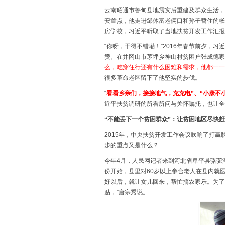
云南昭通市鲁甸县地震灾后重建及群众生活，
安置点，他走进邹体富老俩口和孙子暂住的帐
房学校，习近平听取了当地扶贫开发工作汇报
“你呀，干得不错嘞！”2016年春节前夕，
赞。在井冈山市茅坪乡神山村贫困户张成德家
么，吃穿住行还有什么困难和需求，他都一一
很多革命老区留下了他坚实的步伐。
“
看看乡亲们，接接地气，充充电”、“小康不
近平扶贫调研的所看所问与关怀嘱托，也让全
“不能丢下一个贫困群众”：让贫困地区尽快
2015年，中央扶贫开发工作会议吹响了打
步的重点又是什么？
今年4月，人民网记者来到河北省阜平县骆驼
份开始，县里对60岁以上参合老人在县内就
好以后，就让女儿回来，帮忙搞农家乐。为了
贴，”唐宗秀说。