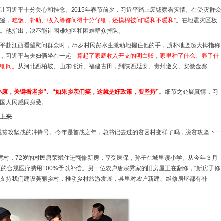
让习近平十分关心和挂念。2015年春节前夕，习近平踏上废墟察看灾情。在受灾群众
篷，
吃饭、补助、收入等都问得十分仔细，还摸棉被问“暖和不暖和”
。在地震灾区板
。他指出，决不能让困难地区和困难群众掉队。
习近平赴江西看望慰问群众时，75岁村民彭水生激动地握住他的手，质朴地竖起大拇指称
，习近平与夫妇俩坐在一起，
算起了家庭收入开支的明白账，家里种了什么、养了什
细问。
从河北西柏坡、山东临沂、福建古田，到陕西延安、贵州遵义、安徽金寨……
小康，关键看老乡”、“如果乡亲们笑，这就是好政策，要坚持”
。细节之处展真情，习
国人民感同身受。
赶上来
赢脱贫攻坚战的冲锋号。今年是首战之年，总书记去过的贫困村变样了吗，脱贫攻坚下一
湾村，72岁的村民唐荣斌住进翻修新房，享受医保，孙子在城里读小学。从今年３月
医的合规医疗费用100%予以补偿。另一位农户唐宗秀家的旧房屋正在翻修，“新房子修
支持我们建设美丽乡村，推动乡村旅游发展，县里对农户新建、维修房屋都有补