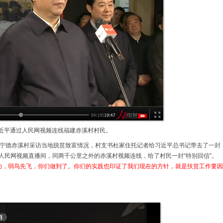
近平通过人民网视频连线福建赤溪村村民。
福建宁德赤溪村采访当地脱贫致富情况，村支书杜家住托记者给习近平总书记带去了一封
到人民网视频直播间，同两千公里之外的赤溪村视频连线，给了村民一封“特别回信”。
功，弱鸟先飞，你们做到了。你们的实践也印证了我们现在的方针，就是扶贫工作要因