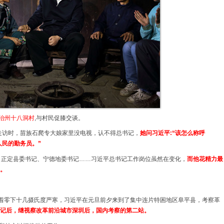
治州十八洞村
,与村民促膝交谈。
村走访时，苗族石爬专大娘家里没电视，认不得总书记，
她问习近平:“该怎么称呼
人民的勤务员。”
、正定县委书记、宁德地委书记……习近平总书记工作岗位虽然在变化，
而他花精力最
。
着零下十几摄氏度严寒，习近平在元旦前夕来到了集中连片特困地区阜平县，考察革
记后，继视察改革前沿城市深圳后，国内考察的第二站。