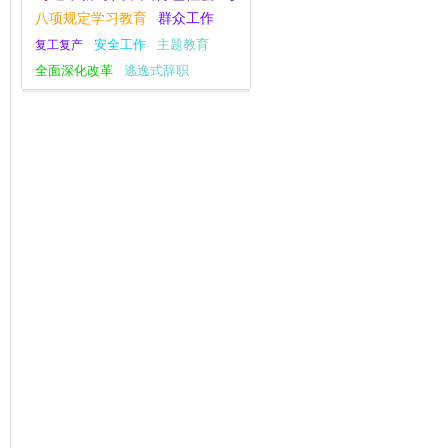
群众工作
八项规定学习教育
安全工作
主题教育
复工复产
全面深化改革
逃逸式辞职
指尖上的形式主义
社会主义核心价值观
庆祝中华人民共和国成立75周年
党的二十大
大国外交
不忘初心
为基层减负
新思想主题教育
一带一路
党的二十届三中全会
十九大评论
调查研究
干部作风建设
宣传思想文化工作
经济工作