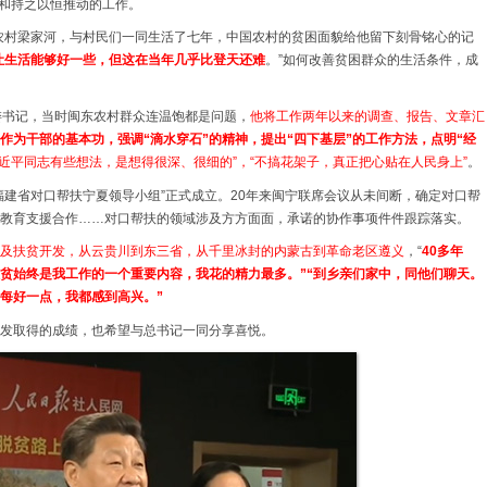
挂和持之以恒推动的工作。
北农村梁家河，与村民们一同生活了七年，中国农村的贫困面貌给他留下刻骨铭心的记
让生活能够好一些，但这在当年几乎比登天还难
。”如何改善贫困群众的生活条件，成
委书记，当时闽东农村群众连温饱都是问题，
他将工作两年以来的调查、报告、文章汇
作为干部的基本功，强调“滴水穿石”的精神，提出“四下基层”的工作方法，点明“经
近平同志有些想法，是想得很深、很细的”，“不搞花架子，真正把心贴在人民身上”
。
福建省对口帮扶宁夏领导小组”正式成立。20年来闽宁联席会议从未间断，确定对口帮
教育支援合作……对口帮扶的领域涉及方方面面，承诺的协作事项件件跟踪落实。
及扶贫开发，从云贵川到东三省，从千里冰封的内蒙古到革命老区遵义
，“
40多年
贫始终是我工作的一个重要内容，我花的精力最多。”“到乡亲们家中，同他们聊天。
每好一点，我都感到高兴。”
发取得的成绩，也希望与总书记一同分享喜悦。