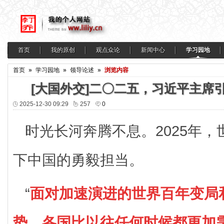
首页
我的原创
观点众论
新闻中心
学习园地
首页
»
学习园地
»
领导论述
»
浏览内容
[大国外交]二〇二五，习近平主席
2025-12-30 09:29
257
0
时光长河奔腾不息。2025年
下中国的勇毅担当。
“
面对加速演进的世界百年变局
势，各国比以往任何时候都更加