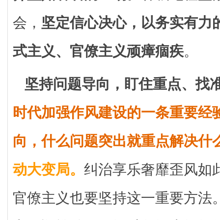
会，
坚定信心决心，以务实有力
式主义、官僚主义顽瘴痼疾
。
坚持问题导向，盯住重点、找
时代加强作风建设的一条重要经
向，什么问题突出就重点解决什
动大变局。
纠治享乐奢靡歪风如
官僚主义也要坚持这一重要方法