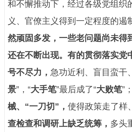
和不懈推动下，经过各级党组织
义、官僚主义得到一定程度的遏
然顽固多发，一些老问题尚未得
还在不断出现。
有的贯彻落实党
号不尽力，
急功近利、盲目蛮干、
景
”，“
大手笔
”最后成了“
大败笔
”
械、“一刀切”，
使得政策走了样
查检查和调研上缺乏统筹，
多头