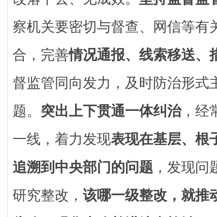
察机关要密切与督查、网信等有
合，完善
情况通报、线索移送、
督监管同向发力，及时防治形式
题。
突出上下贯通一体纠治
，经
一线，着力发现
表现在基层、根
追溯到中央部门的问题
，发现问
研究整改，
该哪一级整改，就推