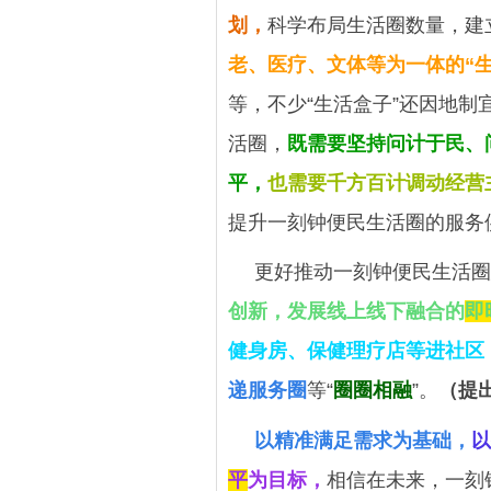
划，
科学布局生活圈数量，建
老、医疗、文体等为一体的“生
等，不少“生活盒子”还因地
活圈，
既需要坚
持问计于民、
平，
也需要千方百计调动经营
提升一刻钟便民生活圈的服务
更好推动一刻钟便民生活圈
创新，发展线上线下融合的
即
健身房、保健理疗店等进社区
递服务圈
等“
圈圈相融
”。
（提
以精准满足需求为基础，
以
平
为目标，
相信在未来，一刻