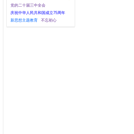
党的二十届三中全会
庆祝中华人民共和国成立75周年
新思想主题教育
不忘初心
党的二十大
为基层减负
宣传思想文化工作
逃逸式辞职
经济工作
大国外交
复工复产
深化改革
四下基层
安全工作
全面深化改革
干部作风建设
指尖上的形式主义
一带一路
观点纵论
社会主义核心价值观
群众工作
主题教育
调查研究