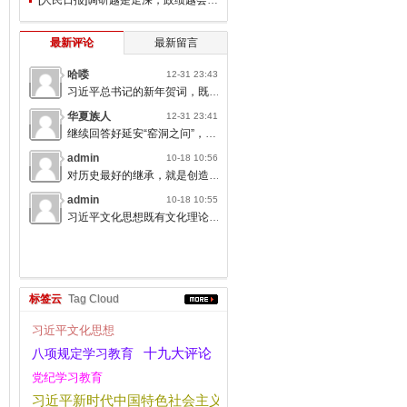
最新评论
最新留言
哈喽
12-31 23:43
习近平总书记的新年贺词，既充满温度，又饱含深情，太催人奋进了。
华夏族人
12-31 23:41
继续回答好延安“窑洞之问”，书写无愧于人民的时代答卷。
admin
10-18 10:56
对历史最好的继承，就是创造新的历史；对人类文明最大的礼敬，就是创造人类文明新形态。
admin
10-18 10:55
习近平文化思想既有文化理论观点上的创新和突破，又有文化工作布局上的部署要求，标志着我们党对中国特色社会主义文化建设规律的认识达到了新高度，表明我们党的历史自信、文化自信达到了新高度。
标签云
Tag Cloud
习近平文化思想
十九大评论
八项规定学习教育
党纪学习教育
习近平新时代中国特色社会主义思想