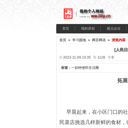
首页
我的原创
观点众论
首页
»
学习园地
»
网言网语
»
浏览内容
[人民
2023-11-09 10:35
1128
0
标签：
一刻钟便民生活圈
拓展
早晨起来，在小区门口的社
民菜店挑选几样新鲜的食材，