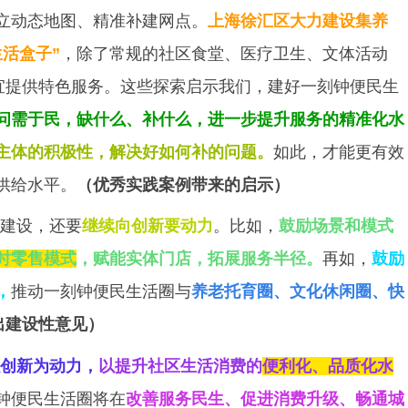
立动态地图、精准补建网点。
上海徐汇区大力建设集养
活盒子”
，除了常规的社区食堂、医疗卫生、文体活动
制宜提供特色服务。这些探索启示我们，建好一刻钟便民生
问需于民
，缺什么、补什么，进一步提升服务的精准化水
主体的积极性，解决好如何补的问题。
如此，才能更有效
供给水平。
（优秀实践案例带来的启示）
建设，还要
继续向创新要动力
。比如，
鼓励场景和模式
时零售模式
，赋能实体门店，拓展服务半径。
再如，
鼓励
，
推动一刻钟便民生活圈与
养老托育圈、文化休闲圈、快
出建设性意见）
创新为动力，
以提升社区生活消费的
便利化、品质化水
钟便民生活圈将在
改善服务民生、促进消费升级、畅通城