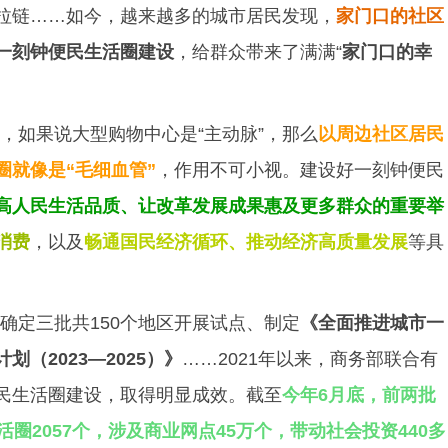
拉链……如今，越来越多的城市居民发现，
家门口的社区
一刻钟便民生活圈建设
，给群众带来了满满“
家门口的幸
，如果说大型购物中心是“主动脉”，那么
以周边社区居民
圈就像是“毛细血管”
，作用不可小视。建设好一刻钟便民
高人民生活品质、让改革发展成果惠及更多群众的重要举
消费
，以及
畅通国民经济循环、推动经济高质量发展
等具
确定三批共150个地区开展试点、制定
《
全面推进城市一
（2023—2025）
》
……2021年以来，商务部联合有
民生活圈建设，取得明显成效。截至
今年6月底，前两批
圈2057个，涉及商业网点45万个，带动社会投资440多