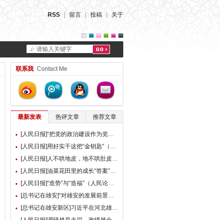
RSS
|
留言
|
投稿
|
关于
请输入关键字
联系我
Contact Me
最新发表
热评文章
推荐文章
[人民日报]“把党的政治建设作为党的根本性建设”（总书记的人民情怀）
[人民日报]用好实干这把“金钥匙”（大家谈）
[人民日报]人不哄地皮，地不哄肚皮（人民论坛）
[人民日报]油菜花田里的成长“答案”（现场评论）
[人民日报]“造势”与“造福”（人民论坛）
[总书记在雄安]“对雄安的发展前景，我们充满信心” ——习近平总书记赴雄安新区考察并主持召开深入推进雄安新区高质量建设和发展座谈会纪实
[总书记在雄安新区]习近平在河北雄安新区考察并主持召开深入推进雄安新区高质量建设和发展座谈会时强调 牢牢把握雄安新区功能定位 努力建设新时代创新高地和推动高质量发展样板 李强蔡奇丁薛祥陪同考察并出席座谈会
[人民日报]调研越是走深，政绩越会向实（人民论坛）