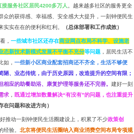
直接服务社区居民4200多万人
。越来越多社区的服务更全
群众的获得感、幸福感、安全感大大提升，一刻钟便民生
来实实在在的便利和红利。
（总体部署和工作成效）
看，
一些城市社区还存在
商业网点布局不科学、设施老
业态新技术新模式发展不平衡不充分
等问题
，居民生活不
比如，
一些新小区商业配套招商还不齐全，生活不够便
简陋、业态传统，由于历史原因，改造提升的空间有限；
但相应的助餐助浴、康复护理等服务还不完善。
建好一刻
需求
，
既通过增加数量解决“有没有”的问题，也注重提升
存在问题和改进方向）
好推动一刻钟便民生活圈建设上，积累了不少
政策创
的经验。
北京将便民生活圈纳入商业消费空间布局专项规