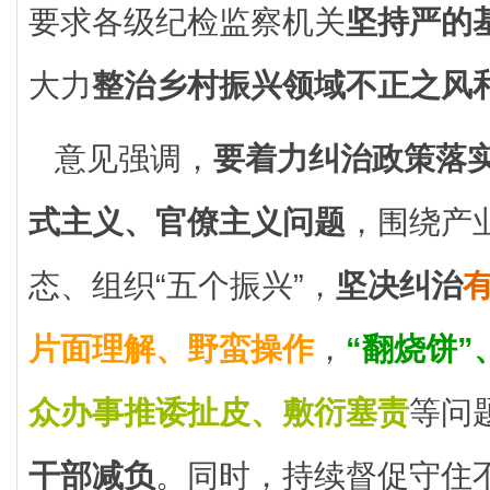
要求各级纪检监察机关
坚持严的
大力
整治乡村振兴领域不正之风
意见强调，
要着力纠治政策落
式主义、官僚主义问题
，围绕产
态、组织“五个振兴”，
坚决纠治
片面理解、野蛮操作
，
“翻烧饼”
众办事推诿扯皮、敷衍塞责
等问
干部减负
。同时，持续督促守住