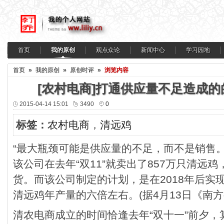
首页
我的原创
观点众论
新闻中心
学习园地
首页
»
我的原创
»
原创时评
»
浏览内容
[农村电商]打通供应量不足造成
2015-04-14 15:01
3490
0
标签：
农村电商
，
清远鸡
“最大瓶颈可能是供应量的不足，而不是销售
该公司在去年“双11”就卖出了857万只清远鸡
货。而该公司制定的计划，是在2018年后实
清远鸡年产量的六倍左右。(据4月13日《南方
清农电商成立的时间恰逢去年“双十一”前夕，