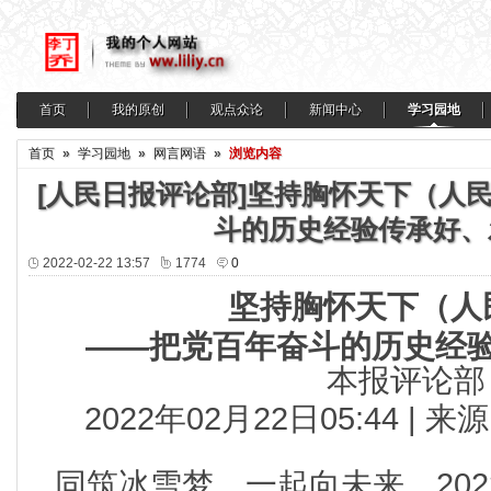
首页
我的原创
观点众论
新闻中心
学习园地
首页
»
学习园地
»
网言网语
»
浏览内容
[人民日报评论部]坚持胸怀天下（人
斗的历史经验传承好、
2022-02-22 13:57
1774
0
坚持胸怀天下（人
——把党百年奋斗的历史经
本报评论部
2022年02月22日05:44 |
同筑冰雪梦，一起向未来。202