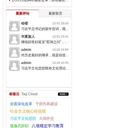
极
最新评论
最新留言
哈喽
12-31 23:43
习近平总书记的新年贺词，既充满温度，又饱含深情，太催人奋进了。
华夏族人
12-31 23:41
代
继续回答好延安“窑洞之问”，书写无愧于人民的时代答卷。
admin
10-18 10:56
对历史最好的继承，就是创造新的历史；对人类文明最大的礼敬，就是创造人类文明新形态。
admin
10-18 10:55
习近平文化思想既有文化理论观点上的创新和突破，又有文化工作布局上的部署要求，标志着我们党对中国特色社会主义文化建设规律的认识达到了新高度，表明我们党的历史自信、文化自信达到了新高度。
，
标签云
Tag Cloud
全面深化改革
干部作风建设
历
社会主义核心价值观
习近平文化思想
大国外交
逃逸式辞职
八项规定学习教育