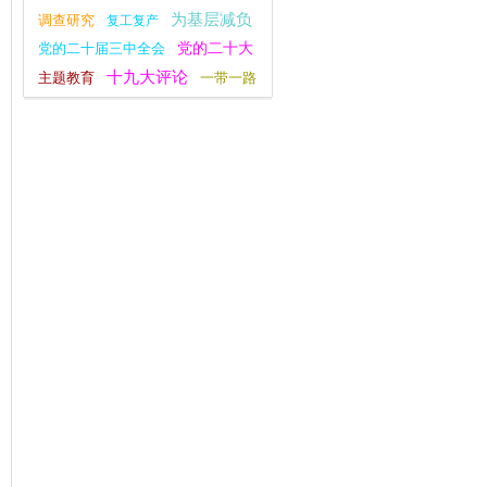
为基层减负
调查研究
复工复产
党的二十大
党的二十届三中全会
十九大评论
主题教育
一带一路
指尖上的形式主义
不忘初心
群众工作
党纪学习教育
经济工作
宣传思想文化工作
新思想主题教育
深化改革
安全工作
四下基层
习近平新时代中国特色社会主义思想
庆祝中华人民共和国成立75周年
，
观点纵论
活
底