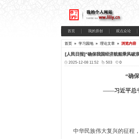
首页
我的原创
观点众论
首页
»
学习园地
»
理论文章
»
浏览内容
[人民日报]“确保我国经济航船乘风破
2025-12-08 11:52
503
0
“确
——习近平总
中华民族伟大复兴的征程