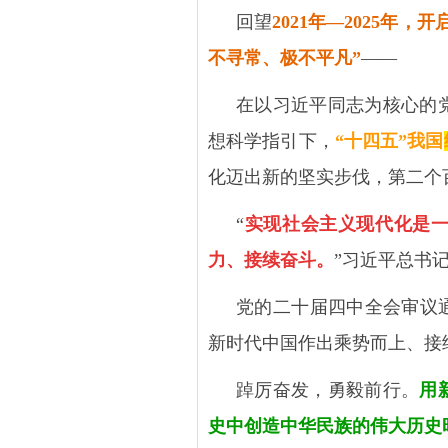
回望
2021
年—
2025
年，开
不寻常、极不平凡
”
——
在以习近平同志为核心的
想科学指引下，
“十四五”我国
化迈出新的坚实步伐，第二个
“
实现社会主义现代化是
力、接续奋斗。
”习近平总书
党的二十届四中全会审议
新时代中国作出乘势而上、接
踔厉奋发，勇毅前行。
用
史中创造中华民族的伟大历史