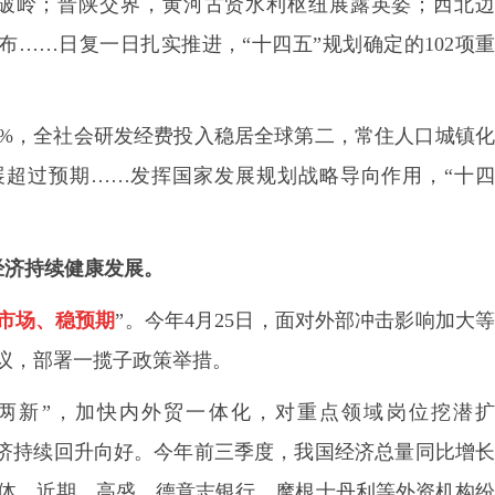
破岭；晋陕交界，黄河古贤水利枢纽展露英姿；西北边
棋布……日复一日扎实推进，“十四五”规划确定的
102
项
%
，全社会研发经费投入稳居全球第二，常住人口城镇
展超过预期……发挥国家发展规划战略导向作用，“十四
。
经济持续健康发展。
市场、稳预期
”。今年
4
月
25
日，面对外部冲击影响加大
议，部署一揽子政策举措。
”“两新”，加快内外贸一体化，对重点领域岗位挖潜
经济持续回升向好。今年前三季度，我国经济总量同比增长
体。近期，高盛、德意志银行、摩根士丹利等外资机构纷