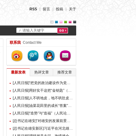
RSS
|
留言
|
投稿
|
关于
请输入关键字
联系我
Contact Me
最新发表
热评文章
推荐文章
[人民日报]“把党的政治建设作为党的根本性建设”（总书记的人民情怀）
[人民日报]用好实干这把“金钥匙”（大家谈）
[人民日报]人不哄地皮，地不哄肚皮（人民论坛）
[人民日报]油菜花田里的成长“答案”（现场评论）
[人民日报]“造势”与“造福”（人民论坛）
[总书记在雄安]“对雄安的发展前景，我们充满信心” ——习近平总书记赴雄安新区考察并主持召开深入推进雄安新区高质量建设和发展座谈会纪实
[总书记在雄安新区]习近平在河北雄安新区考察并主持召开深入推进雄安新区高质量建设和发展座谈会时强调 牢牢把握雄安新区功能定位 努力建设新时代创新高地和推动高质量发展样板 李强蔡奇丁薛祥陪同考察并出席座谈会
[人民日报]调研越是走深，政绩越会向实（人民论坛）