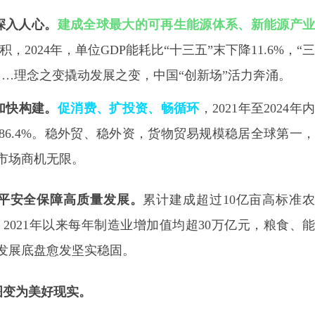
深入人心。
建成全球最大的可再生能源体系、新能源产
积，
2024
年，单位
GDP
能耗比“十三五”末下降
11.6%
，“三
…理念之变撬动发展之变，中国“创新场”活力奔涌。
加快构建。
促消费、扩投资、畅循环
，
2021
年至
2024
年
86.4%
。稳外贸、稳外资，货物贸易规模稳居全球第一
市场商机无限。
平安全保障高质量发展。
累计建成超过
10
亿亩高标准
，
2021
年以来每年制造业增加值均超
30
万亿元，粮食、
发展底盘愈发坚实稳固。
图变为美好现实。