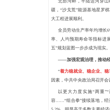
北部湾畔，平陆运河穿山
疆，
“沙戈荒”能源基地星罗
大工程进展顺利。
全员劳动生产率年均增长
6
率、人均预期寿命等指标进
五”规划蓝图一步步成为现实
——加强宏观治理，推动
“
着力稳就业、稳企业、稳
因素，中共中央政治局召开会
以更大力度实施
“两重
容……“组合拳”接续落地，
5.2%
，明显高于多数主要经济