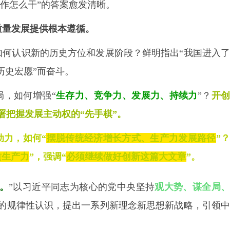
工作怎么干”的答案愈发清晰。
质量发展提供根本遵循。
如何认识新的历史方位和发展阶段？鲜明指出
“我国进入
历史宏愿”而奋斗。
局，如何增强
“
生存力、竞争力、发展力、持续力
”？
开
署把握发展主动权的“先手棋”。
动力，如何
“
摆脱传统经济增长方式、生产力发展路径
”
质生产力
”，强调“
必须继续做好创新这篇大文章
”。
。
”以习近平同志为核心的党中央坚持
观大势、谋全局
的规律性认识，提出一系列新理念新思想新战略，引领