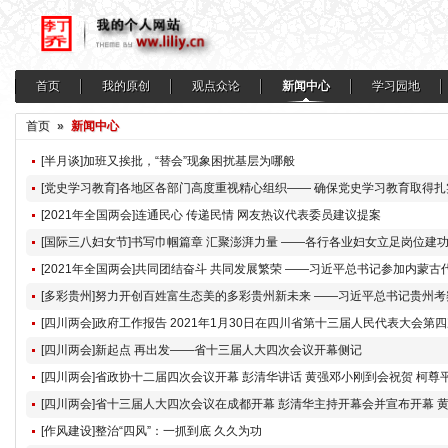
首页
我的原创
观点众论
新闻中心
学习园地
首页
»
新闻中心
[半月谈]加班又挨批，“替会”现象困扰基层为哪般
[2021年全国两会]连通民心 传递民情 网友热议代表委员建议提案
[四川两会]新起点 再出发——省十三届人大四次会议开幕侧记
[作风建设]整治“四风”：一抓到底 久久为功