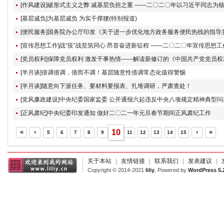
[基层减负]为基层减负 为实干撑腰(特别报道)
[便民服务]国务院办公厅印发《关于进一步优化地方政务服务便民热线的指导
[宣传思想工作]战“疫”战贫筑同心 昂首奋进新征程 ——二〇二〇年宣传思想
[半月谈]借调借调，借而不调！基层随意性借调常态化值得警惕
[半月谈]随意向下派任务、要材料要报表、扎堆调研，严肃查处！
[党风廉政建设]中央纪委国家监委 公开通报六起违反中央八项规定精神典型问
[正风肃纪]中央纪委印发通知 做好二〇二一年元旦春节期间正风肃纪工作
«
‹
10
›
»
5
6
7
8
9
11
12
13
14
15
关于本站
|
友情链接
|
联系我们
|
发表建议
|
Copyright © 2014-2021
liliy
, Powered by
WordPress 5.