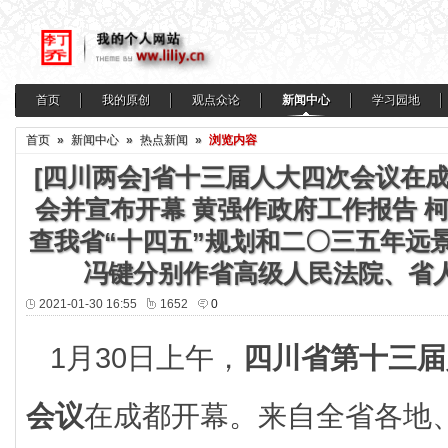
首页
我的原创
观点众论
新闻中心
学习园地
首页
»
新闻中心
»
热点新闻
»
浏览内容
[四川两会]省十三届人大四次会议在
会并宣布开幕 黄强作政府工作报告 
查我省“十四五”规划和二〇三五年远
冯键分别作省高级人民法院、省
2021-01-30 16:55
1652
0
1月30日上午，
四川省第十三届
会议
在成都开幕。来自全省各地