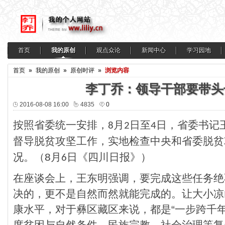
首页
我的原创
观点众论
新闻中心
学习园地
首页
»
我的原创
»
原创时评
»
浏览内容
李丁乔：领导干部要带头
2016-08-08 16:00
4835
0
按照省委统一安排，
月
日至
日，省委书记
8
2
4
督导脱贫攻坚工作，实地检查中央和省委脱贫
况。
（8
月
日《四川日报》
）
6
在座谈会上，王东明强调，要完成这些任务绝
决的，更不是自然而然就能完成的。让大小凉
康水平，对于彝区藏区来说，都是“一步跨千
度贫困与自然条件、民族宗教、社会治理等复