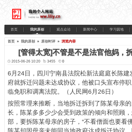
首页
我的原创
观点众论
新闻中心
学习园地
首页
»
我的原创
»
原创时评
»
浏览内容
[管得太宽]不管是不是法官他妈，
2015-06-26 10:20
3455
0
6月24日，四川宁南县法院松新法庭庭长陈
府就拆迁问题未达成协议，他被口头宣布停职
临免职和调离法院。（人民网6月26日）
按照常理来推断，当地拆迁拆到了陈某母亲的
长，陈某多多少少会受到政策的倾向和照顾，
部，要拆陈某母亲的房子，“不看僧面也要看
陈某却因母亲未能同当地政府达成拆迁协议，