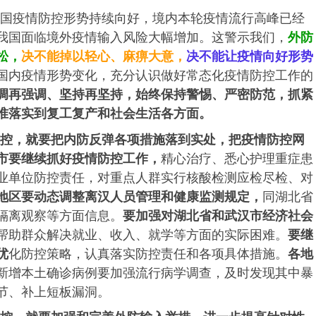
国疫情防控形势持续向好，境内本轮疫情流行高峰已经
我国面临境外疫情输入风险大幅增加。这警示我们，
外防
松，
决不能掉以轻心、麻痹大意，
决不能让疫情向好形势
国内疫情形势变化，充分认识做好常态化疫情防控工作的
调再强调、坚持再坚持，
始终保持警惕、严密防范，抓紧
准落实到复工复产和社会生活各方面。
控，就要把内防反弹各项措施落到实处，把疫情防控网
市要继续抓好疫情防控工作，
精心治疗、悉心护理重症患
业单位防控责任，对重点人群实行核酸检测应检尽检、对
地区要动态调整离汉人员管理和健康监测规定，
同湖北省
隔离观察等方面信息。
要加强对湖北省和武汉市经济社会
帮助群众解决就业、收入、就学等方面的实际困难。
要继
优
化防控策略，认真落实防控责任和各项具体措施。
各地
新增本土确诊病例要加强流行病学调查，及时发现其中暴
节、补上短板漏洞。