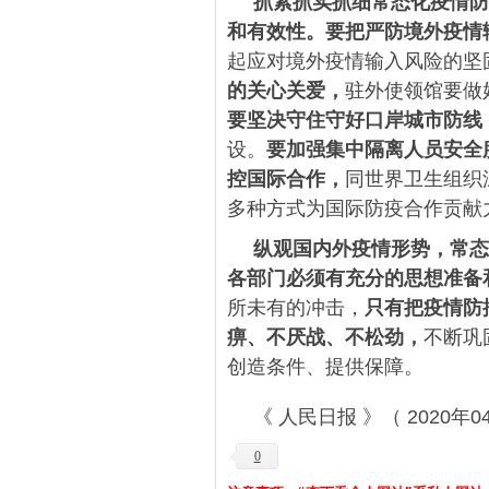
抓紧抓实抓细常态化疫情防
和有效性。
要把严防境外疫情
起应对境外疫情输入风险的坚
的关心关爱，
驻外使领馆要做
要坚决守住守好口岸城市防线
设。
要加强集中隔离人员安全
控国际合作，
同世界卫生组织
多种方式为国际防疫合作贡献
纵观国内外疫情形势，常态
各部门必须有充分的思想准备
所未有的冲击，
只有把疫情防
痹、不厌战、不松劲，
不断巩
创造条件、提供保障。
《 人民日报 》（ 2020年04
0