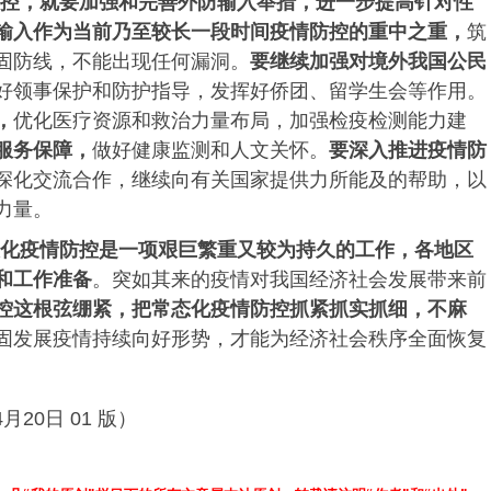
控，就要加强和完善外防输入举措，进一步提高针对性
输入作为当前乃至较长一段时间疫情防控的重中之重，
筑
固防线，不能出现任何漏洞。
要继续加强对境外我国公民
好领事保护和防护指导，发挥好侨团、留学生会等作用。
，
优化医疗资源和救治力量布局，加强检疫检测能力建
服务保障，
做好健康监测和人文关怀。
要深入推进疫情防
深化交流合作，继续向有关国家提供力所能及的帮助，以
力量。
化疫情防控是一项艰巨繁重又较为持久的工作，各地区
和工作准备
。突如其来的疫情对我国经济社会发展带来前
控这根弦绷紧，把常态化疫情防控抓紧抓实抓细，不麻
固发展疫情持续向好形势，才能为经济社会秩序全面恢复
月20日 01 版）