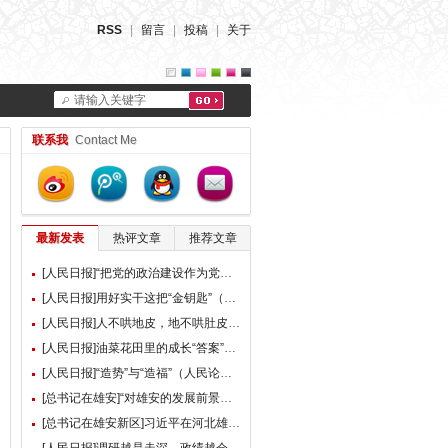
RSS
|
留言
|
投稿
|
关于
请输入关键字
联系我
Contact Me
最新发表
热评文章
推荐文章
[人民日报]“把党的政治建设作为党的根本性建设”（总书记的人民情怀）
[人民日报]用好实干这把“金钥匙”（大家谈）
[人民日报]人不哄地皮，地不哄肚皮（人民论坛）
[人民日报]油菜花田里的成长“答案”（现场评论）
[人民日报]“造势”与“造福”（人民论坛）
[总书记在雄安]“对雄安的发展前景，我们充满信心” ——习近平总书记赴雄安新区考察并主持召开深入推进雄安新区高质量建设和发展座谈会纪实
[总书记在雄安新区]习近平在河北雄安新区考察并主持召开深入推进雄安新区高质量建设和发展座谈会时强调 牢牢把握雄安新区功能定位 努力建设新时代创新高地和推动高质量发展样板 李强蔡奇丁薛祥陪同考察并出席座谈会
[人民日报]调研越是走深，政绩越会向实（人民论坛）