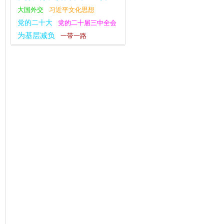
大国外交
习近平文化思想
党的二十大
党的二十届三中全会
为基层减负
一带一路
全面深化改革
复工复产
观点纵论
不忘初心
八项规定学习教育
干部作风建设
主题教育
安全工作
社会主义核心价值观
指尖上的形式主义
逃逸式辞职
习近平新时代中国特色社会主义思想
群众工作
四下基层
宣传思想文化工作