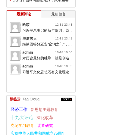
最新评论
最新留言
哈喽
12-31 23:43
习近平总书记的新年贺词，既充满温度，又饱含深情，太催人奋进了。
华夏族人
12-31 23:41
继续回答好延安“窑洞之问”，书写无愧于人民的时代答卷。
admin
10-18 10:56
对历史最好的继承，就是创造新的历史；对人类文明最大的礼敬，就是创造人类文明新形态。
admin
10-18 10:55
习近平文化思想既有文化理论观点上的创新和突破，又有文化工作布局上的部署要求，标志着我们党对中国特色社会主义文化建设规律的认识达到了新高度，表明我们党的历史自信、文化自信达到了新高度。
标签云
Tag Cloud
经济工作
新思想主题教育
十九大评论
深化改革
党纪学习教育
调查研究
庆祝中华人民共和国成立75周年