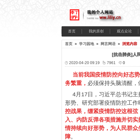
首页
我的原创
观点众论
首页
»
学习园地
»
网言网语
»
浏览内容
[抗击肺炎]
2020-04-20 09:19
7961
0
当前我国疫情防控向好态势
务繁重，
必须保持头脑清醒，
4月17日，习近平总书记
形势、研究部署疫情防控工作
控战果，绷紧疫情防控这根弦
入、内防反弹各项措施并切实
情持续向好形势，为人民群众
障
。