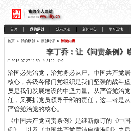
首页
我的原创
观点众论
新闻中心
学习园地
首页
»
我的原创
»
原创时评
»
浏览内容
李丁乔：让《问责条例》
2016-07-27 11:59
3122
0
治国必先治党，治党务必从严。中国共产党居
核心，各级各部门党组织是我们坚强的战斗堡
员是我们发展建设的中坚力量。从严管党治党
任，又要抓党员领导干部的责任，这二者是从
严管党治党的核心。
《中国共产党问责条例》是继新修订的《中国
例》，以及《中国共产党廉洁自律准则》之后