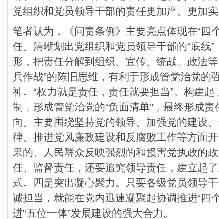
党组织和党员领导干部的责任更加严、更加实
笔者认为，《问责条例》主要亮点体现在“四
任。清晰划出党组织和党员领导干部的“底线
形，把责任分解到组织、宣传、统战、政法等
兵作战”的陈旧思维，有利于形成管党治党的
神。“权力就是责任，责任就要担当”。构建
制，形成管党治党的“负面清单”，最终形成
向。主要围绕坚持党的领导、加强党的建设、
律、推进党风廉政建设和反腐败工作等方面开
果的、人民群众反映强烈的和损害党执政的政
任、监督责任，还要追究领导责任，建立起了
式。四是突出凝心聚力。只要各级党员领导干
诚担当，就能在党内迅速凝聚起协调推进“四
进“五位一体”发展建设的强大合力。