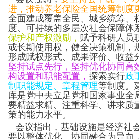
进，推动养老保险全国统筹制度
全面建成覆盖全民、城乡统筹、
度、可持续的多层次社会保障体
保护和产权激励，
赋予科研人员
或长期使用权，健全决策机制，
形成赋权形式、成果评价、收益
坚持试点先行，坚持优化协同高
构设置和职能配置，
探索实行
政
制职能规定、章程管理
等制度。
库是党中央立足党和国家事业全
要精益求精、注重科学、讲求质
策的能力水平。
会议指出，基础设施是经济社
要以整体优化、协同融合为导向