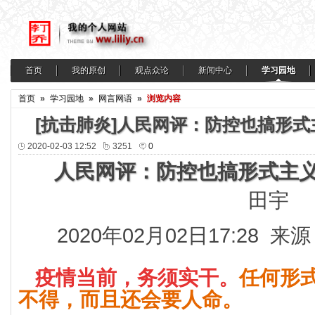
首页
我的原创
观点众论
新闻中心
学习园地
首页
»
学习园地
»
网言网语
»
浏览内容
[抗击肺炎]人民网评：防控也搞形
2020-02-03 12:52
3251
0
人民网评：防控也搞形式主
田宇
2020年02月02日17:28 来
疫情当前，务须实干。
任何形
不得，而且还会要人命。