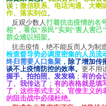
误；
微信联系、电话沟通、大喇
作、落实到位
。
反观少数人
打着抗击疫情的名
相”，看似“亲民”实则“害人害己
群众难以招架。
抗击疫情，绝不能反而人为制
检查督导势必调度密集的人员流
终归需要人口集聚，
除了增加传
谈不上疫情防控的效率。
更不用
握手、拍拍照、发发稿
；
有的会
了、我传达了
；
有的表格就是填
了
，
这些形式主义、官僚主义的
的阻击战中必须杜绝。