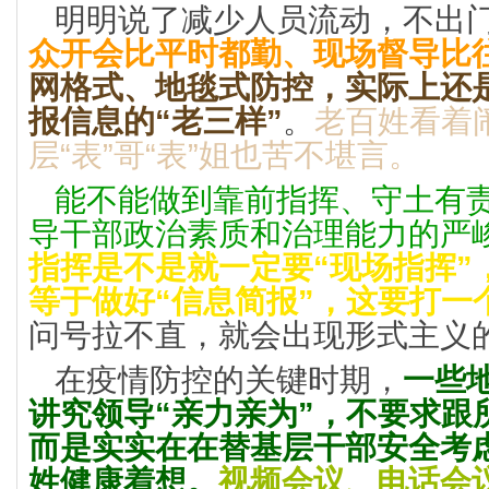
明明说了减少人员流动，不出
众开会比平时都勤、现场督导比
网格式、地毯式防控，实际上还
报信息的“老三样”
。
老百姓看着
层“表”哥“表”姐也苦不堪言。
能不能做到靠前指挥、守土有
导干部政治素质和治理能力的严
指挥是不是就一定要“现场指挥”
等于做好“信息简报”，这要打一
问号拉不直，就会出现形式主义
在疫情防控的关键时期，
一些
讲究领导“亲力亲为”，不要求跟
而是实实在在替基层干部安全考
姓健康着想。
视频会议、电话会