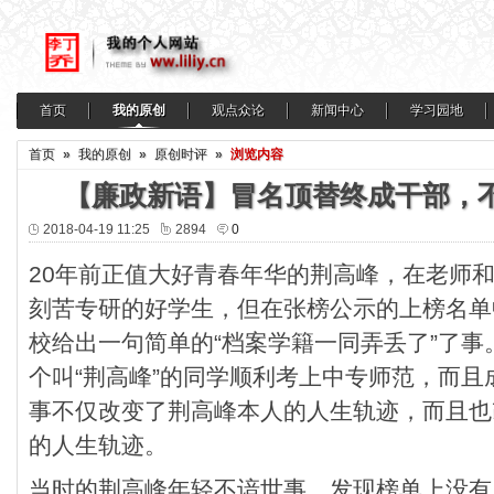
首页
我的原创
观点众论
新闻中心
学习园地
首页
»
我的原创
»
原创时评
»
浏览内容
【廉政新语】冒名顶替终成干部，
2018-04-19 11:25
2894
0
20年前正值大好青春年华的荆高峰，在老师
刻苦专研的好学生，但在张榜公示的上榜名单
校给出一句简单的“档案学籍一同弄丢了”了
个叫“荆高峰”的同学顺利考上中专师范，而
事不仅改变了荆高峰本人的人生轨迹，而且也
的人生轨迹。
当时的荆高峰年轻不谙世事，发现榜单上没有