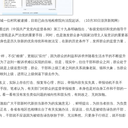
城一位村民被逮捕，目前已由当地检察院向法院起诉。（10月30日澎湃新闻网）
审议通过的《中国共产党党内监督条例》第三十九条明确指出，“各级党组织和党的领导干
监督既是从严治党的重要手段，同时，也是激发群众参与国家治理主人翁意识的重要基
身也是历久弥新的优良传统和有效法宝，在新的历史条件下，发挥群众的监督力量，
”一样，不仅“难缠”，更能以“应付”，因为群众的利益和诉求伴随着生活水平的不断提升
为了达到一般诉求难以实现的目标。但是，现实中，往往干部和群众之间，群众处于
就是上级追责问责，群众、干部和上级三者之间的关系就像老鼠、猫和大象，当群众
映到上级，进而让上级倒逼下级去作为。
的名义，实际上存在打击、报复等心理，所以，举报内容失实失真，举报动机不良不
手段。笔者认为，有关部门对群众的监督举报核查，本身也是对自身工作和干部的一
题，看一看有没有发生类似问题的倾向性和苗头性，有则改之、无则加勉。
激励广大干部新时代新担当新作为的实施意见》，鲜明提出，为担当者担当、为负责
正名，各省各地区也相继出台了有关实施办法，应该说，但凡是被错告诬告的干部，
指向，干部就不应该因为被错告诬告耿耿于怀、无法释然。只要身子行得正，就不怕影