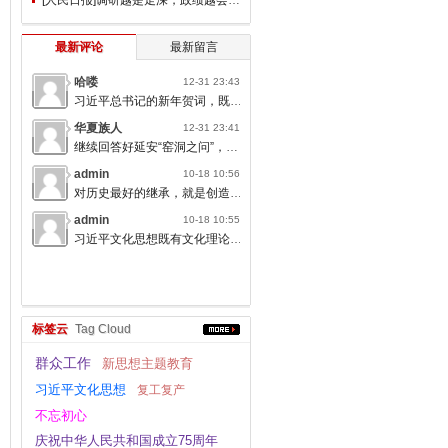
最新评论
最新留言
哈喽
12-31 23:43
习近平总书记的新年贺词，既充满温度，又饱含深情，太催人奋进了。
华夏族人
12-31 23:41
继续回答好延安“窑洞之问”，书写无愧于人民的时代答卷。
admin
10-18 10:56
对历史最好的继承，就是创造新的历史；对人类文明最大的礼敬，就是创造人类文明新形态。
admin
10-18 10:55
习近平文化思想既有文化理论观点上的创新和突破，又有文化工作布局上的部署要求，标志着我们党对中国特色社会主义文化建设规律的认识达到了新高度，表明我们党的历史自信、文化自信达到了新高度。
标签云
Tag Cloud
群众工作
新思想主题教育
习近平文化思想
复工复产
不忘初心
庆祝中华人民共和国成立75周年