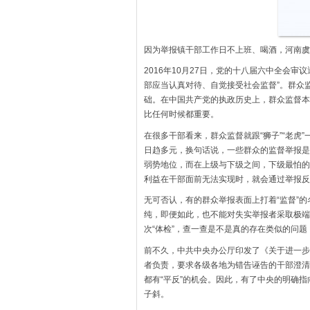
因为举报镇干部工作日不上班、喝酒，河南虞
2016年10月27日，党的十八届六中全会
部应当认真对待、自觉接受社会监督”。群众
础。在中国共产党的执政历史上，群众监督本
比任何时候都重要。
在很多干部看来，群众监督就跟“狮子”“老虎
日趋多元，换句话说，一些群众的监督举报是
弱势地位，而在上级与下级之间，下级最怕的
利益在干部面前无法实现时，就会通过举报反
无可否认，有的群众举报表面上打着“监督”
纯，即便如此，也不能对失实举报者采取极端
次“体检”，查一查是不是真的存在类似的问
前不久，中共中央办公厅印发了《关于进一步
者负责，要求各级各地为错告诬告的干部澄清
都有“平反”的机会。因此，有了中央的明确
子斜。