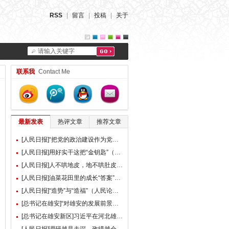
RSS
|
留言
|
投稿
|
关于
请输入关键字
联系我
Contact Me
最新发表
热评文章
推荐文章
[人民日报]“把党的政治建设作为党的根本性建设”（总书记的人民情怀）
[人民日报]用好实干这把“金钥匙”（大家谈）
[人民日报]人不哄地皮，地不哄肚皮（人民论坛）
[人民日报]油菜花田里的成长“答案”（现场评论）
[人民日报]“造势”与“造福”（人民论坛）
[总书记在雄安]“对雄安的发展前景，我们充满信心” ——习近平总书记赴雄安新区考察并主持召开深入推进雄安新区高质量建设和发展座谈会纪实
[总书记在雄安新区]习近平在河北雄安新区考察并主持召开深入推进雄安新区高质量建设和发展座谈会时强调 牢牢把握雄安新区功能定位 努力建设新时代创新高地和推动高质量发展样板 李强蔡奇丁薛祥陪同考察并出席座谈会
[人民日报]调研越是走深，政绩越会向实（人民论坛）