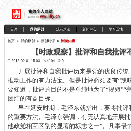
首页
我的原创
观点众论
新闻中心
学习园地
首页
»
我的原创
»
原创时评
»
浏览内容
【时政观察】批评和自我批评不
2018-02-01 15:03
4104
0
开展批评和自我批评历来是党的优良传统
推动工作的有力法宝。但是批评必须要有“辣
要知道，批评的目的不是单纯地为了“揭短”“
团结的有益目标。
早在延安时期，毛泽东就指出，要将批评
的重要方法。毛泽东强调，有无认真地开展批
他政党相互区别的显著的标志之一”。凡事最怕