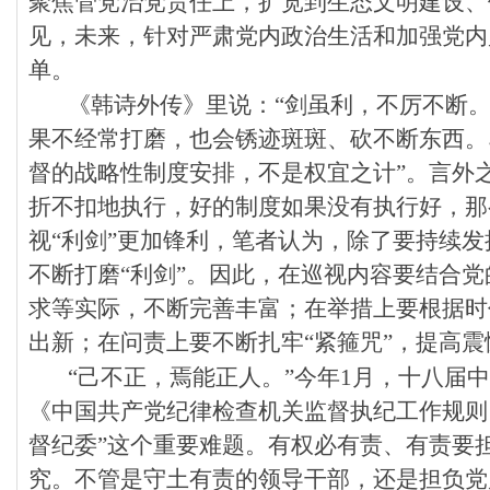
聚焦管党治党责任上，扩宽到生态文明建设、
见，未来，针对严肃党内政治生活和加强党内
单。
《韩诗外传》里说：“剑虽利，不厉不断。
果不经常打磨，也会锈迹斑斑、砍不断东西。
督的战略性制度安排，不是权宜之计”。言外
折不扣地执行，好的制度如果没有执行好，那
视“利剑”更加锋利，笔者认为，除了要持续发
不断打磨“利剑”。因此，在巡视内容要结合
求等实际，不断完善丰富；在举措上要根据时
出新；在问责上要不断扎牢“紧箍咒”，提高震
“己不正，焉能正人。”今年1月，十八届
《中国共产党纪律检查机关监督执纪工作规则
督纪委”这个重要难题。有权必有责、有责要
究。不管是守土有责的领导干部，还是担负党