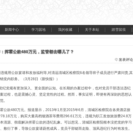
新闻中心
学习园地
我的收藏
关于本站
踏雪留痕
：挥霍公款480万元，监管都去哪儿了？
发表评论
,因违规用公款宴请和发放福利等,对清远清城区检察院6名领导班子成员进行严肃问责,其
销党内职务。（3月28日《新快报》）
项党纪党规有更加深入、更全面的认知。在长期的办案过程中，也对党员干部违法违纪
案过程，也是震撼心灵、坚定党性的过程。然而，事实证明，即便有再深刻的思想认
范。
公款480万元。报道显示，2013年1月至2015年6月，清城区检察院在各类酒店接
78.18万元，购买大量高档烟酒茶等费用296.61万元，违规为职工发放旅游费24.8万
本清源、彻底解决挥霍公款的违纪乱象。可以想见，清城区检察院根本没把党的学习
、敷衍了事，导致公款宴请蔚然成风，党员干部铤而走险、顶风违纪行为时有发生。