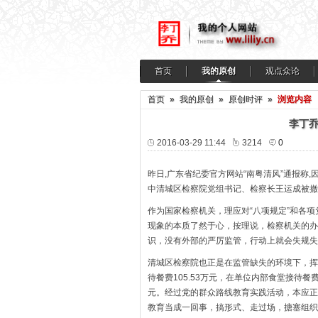
首页
我的原创
观点众论
首页
»
我的原创
»
原创时评
»
浏览内容
李丁乔
2016-03-29 11:44
3214
0
昨日,广东省纪委官方网站“南粤清风”通报称
中清城区检察院党组书记、检察长王运成被撤
作为国家检察机关，理应对“八项规定”和各
现象的本质了然于心，按理说，检察机关的办
识，没有外部的严厉监管，行动上就会失规失
清城区检察院也正是在监管缺失的环境下，挥霍
待餐费105.53万元，在单位内部食堂接待餐费
元。经过党的群众路线教育实践活动，本应正
教育当成一回事，搞形式、走过场，搪塞组织