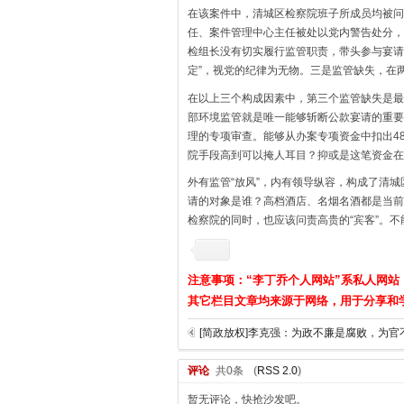
在该案件中，清城区检察院班子所成员均被问
任、案件管理中心主任被处以党内警告处分，
检组长没有切实履行监管职责，带头参与宴请
定”，视党的纪律为无物。三是监管缺失，在
在以上三个构成因素中，第三个监管缺失是最
部环境监管就是唯一能够斩断公款宴请的重要
理的专项审查。能够从办案专项资金中扣出4
院手段高到可以掩人耳目？抑或是这笔资金在
外有监管“放风”，内有领导纵容，构成了清
请的对象是谁？高档酒店、名烟名酒都是当前
检察院的同时，也应该问责高贵的“宾客”。不
注意事项：“李丁乔个人网站”系私人网站
其它栏目文章均来源于网络，用于分享和
评论
共0条
(
RSS 2.0
)
暂无评论，快抢沙发吧。