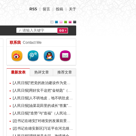
RSS
|
留言
|
投稿
|
关于
请输入关键字
联系我
Contact Me
最新发表
热评文章
推荐文章
[人民日报]“把党的政治建设作为党的根本性建设”（总书记的人民情怀）
[人民日报]用好实干这把“金钥匙”（大家谈）
[人民日报]人不哄地皮，地不哄肚皮（人民论坛）
[人民日报]油菜花田里的成长“答案”（现场评论）
[人民日报]“造势”与“造福”（人民论坛）
[总书记在雄安]“对雄安的发展前景，我们充满信心” ——习近平总书记赴雄安新区考察并主持召开深入推进雄安新区高质量建设和发展座谈会纪实
[总书记在雄安新区]习近平在河北雄安新区考察并主持召开深入推进雄安新区高质量建设和发展座谈会时强调 牢牢把握雄安新区功能定位 努力建设新时代创新高地和推动高质量发展样板 李强蔡奇丁薛祥陪同考察并出席座谈会
[人民日报]调研越是走深，政绩越会向实（人民论坛）