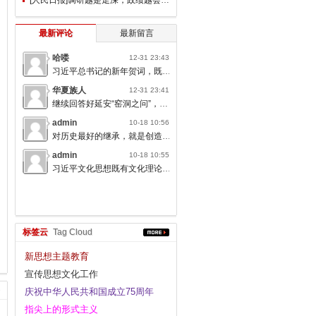
最新评论
最新留言
哈喽
12-31 23:43
习近平总书记的新年贺词，既充满温度，又饱含深情，太催人奋进了。
华夏族人
12-31 23:41
继续回答好延安“窑洞之问”，书写无愧于人民的时代答卷。
admin
10-18 10:56
对历史最好的继承，就是创造新的历史；对人类文明最大的礼敬，就是创造人类文明新形态。
admin
10-18 10:55
习近平文化思想既有文化理论观点上的创新和突破，又有文化工作布局上的部署要求，标志着我们党对中国特色社会主义文化建设规律的认识达到了新高度，表明我们党的历史自信、文化自信达到了新高度。
标签云
Tag Cloud
新思想主题教育
宣传思想文化工作
庆祝中华人民共和国成立75周年
指尖上的形式主义