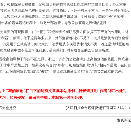
责。检察院院长被撤职，纪检组长和副检察长被处以党内严重警告处分，办公室主
其它三名党组成员也被问责处罚。究其原因，不外乎有三个方面。一是“一把手”和纪
，纵容工作人员违规吃喝。二是纪律规矩意识淡薄、党性缺失，罔顾中央“八项规
两年多的违规违纪过程中，缺乏外部监管，导致公款宴请之风悄然盛行。
为重要的可观因素。在“一把手”和纪检组长履职尽责方面发挥不了应有的作用时，外
“利器”。然而，似乎这两年多以来，外部监管都消失不见了，尤其是涉及专项资金管
80万元用于公款宴请，如此大的一笔费用从专项经费中消失不见，难道是清城区检察
整笔经费中微不足道？说到底，是有关部门对专项资金的监管缺失所致。
城区检察领导和干部的不正之风。不过，多次的公款宴请加上高档烟酒的搭配，到底宴
工作中严厉禁止的，如果没有高贵的“宾客”，检察院能如此“厚礼”相待？显然，在问责
能只让检察院院长“出钱”又“丢官”，要让违规接受宴请的“贵宾”也尝尝乱吃的恶果。
，凡“我的原创”栏目下的所有文章属本站原创，转载请注明“作者”和“出处”。
学习，如有侵权，请留言告知，本站第一时间处理。
[简政放权]李克强：为政不廉是腐败，为官不为也是变相腐败
[人民日报金台锐评]政府打官司丢人吗？
发表评论