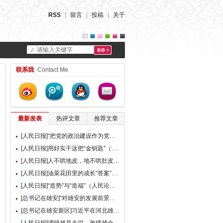
RSS
|
留言
|
投稿
|
关于
请输入关键字
联系我
Contact Me
最新发表
热评文章
推荐文章
[人民日报]“把党的政治建设作为党的根本性建设”（总书记的人民情怀）
[人民日报]用好实干这把“金钥匙”（大家谈）
[人民日报]人不哄地皮，地不哄肚皮（人民论坛）
[人民日报]油菜花田里的成长“答案”（现场评论）
[人民日报]“造势”与“造福”（人民论坛）
[总书记在雄安]“对雄安的发展前景，我们充满信心” ——习近平总书记赴雄安新区考察并主持召开深入推进雄安新区高质量建设和发展座谈会纪实
[总书记在雄安新区]习近平在河北雄安新区考察并主持召开深入推进雄安新区高质量建设和发展座谈会时强调 牢牢把握雄安新区功能定位 努力建设新时代创新高地和推动高质量发展样板 李强蔡奇丁薛祥陪同考察并出席座谈会
[人民日报]调研越是走深，政绩越会向实（人民论坛）