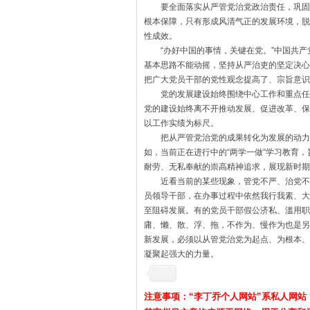
要全面落实从严管党治党政治责任，巩固发
根本保障，只有形成风清气正的发展环境，脱
性成效。
“办好中国的事情，关键在党。”中国共产
基本思路不能动摇，坚持从严治吏的坚定决心
把广大党员干部的党性观念提高了、宗旨意识
党的发展建设始终围绕中心工作和重点任务
党的建设始终离不开推动发展、促进改革、保
以工作实绩为标尺。
把从严管党治党的成果转化为发展的动力，
如，当前正在进行中的“两学一做”学习教育
耐劳、无私奉献的崇高精神追求，展现新时期
近看当前的某些现象，管党不严、治党不严
员领导干部，在办事过程中依然我行我素、大
至阻碍发展。有的党员干部假公济私、滥用职
庸、懒、散、浮、拖，不作为、慢作为也是另
新发展，必须以从管党治党为起点、为根本、
凝聚起强大的力量。
注意事项：“李丁乔个人网站”系私人网站