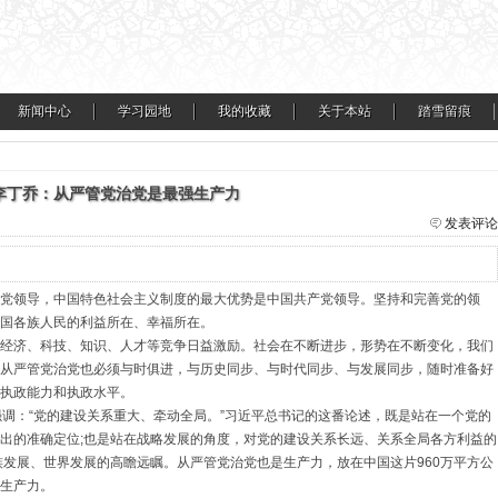
新闻中心
学习园地
我的收藏
关于本站
踏雪留痕
李丁乔：从严管党治党是最强生产力
发表评论
党领导，中国特色社会主义制度的最大优势是中国共产党领导。坚持和完善党的领
国各族人民的利益所在、幸福所在。
济、科技、知识、人才等竞争日益激励。社会在不断进步，形势在不断变化，我们
从严管党治党也必须与时俱进，与历史同步、与时代同步、与发展同步，随时准备好
执政能力和执政水平。
：“党的建设关系重大、牵动全局。”习近平总书记的这番论述，既是站在一个党的
出的准确定位;也是站在战略发展的角度，对党的建设关系长远、关系全局各方利益的
族发展、世界发展的高瞻远瞩。从严管党治党也是生产力，放在中国这片960万平方公
生产力。