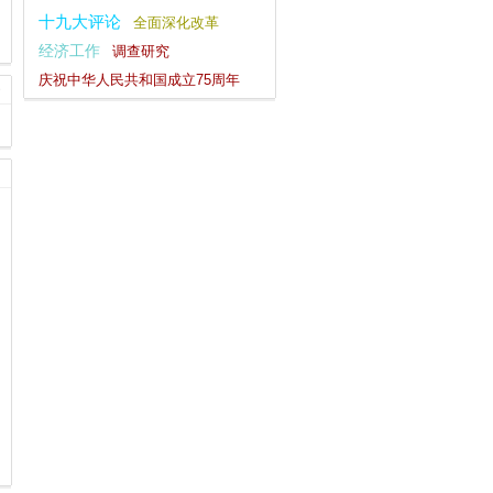
十九大评论
全面深化改革
经济工作
调查研究
庆祝中华人民共和国成立75周年
不忘初心
社会主义核心价值观
党的二十届三中全会
复工复产
一带一路
习近平新时代中国特色社会主义思想
逃逸式辞职
宣传思想文化工作
四下基层
党纪学习教育
八项规定学习教育
深化改革
安全工作
习近平文化思想
观点纵论