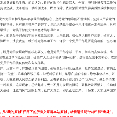
展良好政治生态。笔者认为，良好的政治生态是深入、全面、顺利推进各项工作的
贫攻坚战、改革创新、供给侧改革、民生保障、依法治国才能取得实质性成绩和突破
党作为国家和民族各项事业的领导核心，坚持党的领导的不能动摇，坚持从严管党的
不能动摇。只有把党管严了管好了，党组织的战斗堡垒作用才能充分发挥出来，只有
增强了，党员干部的先锋本色才能彰显出来。
，而党员干部必须牢固树立政治意识、大局意识、核心意识和看齐意识，换言之，
障民生、扶贫攻坚、维护稳定等各项工作，评价一个党员干部是否是合格的，也必须
既是党的发展建设的核心要义，也是党员干部忠诚、干净、担当的具体表现。比
，旨在通过学习党章党规，提高广大党员干部的“四种意识”，进而激发出不忘初心、吃苦
党员干部的优良传统和务实作风。
、治吏不严，严重破坏党内团结，损害党员干部队伍形象，阻碍发展进步。有的党
搞“一言堂”，凡事自己说了算，缺乏科学研判、集思广益的过程，导致事倍功半、甚
权，无视党和人民群众的切身利益。还有的党员干部只想当个“太平官”，做起事情来
一种腐败。这些现象，总结起来，无一不是对发展的阻碍。要释放发展活力、推动创
为基础，让党内风气清朗起来，让广大党员干部真正动起来、干起来，为实现中国梦
，凡“我的原创”栏目下的所有文章属本站原创，转载请注明“作者”和“出处”。