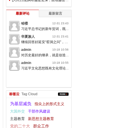
最新评论
最新留言
哈喽
12-31 23:43
习近平总书记的新年贺词，既充满温度，又饱含深情，太催人奋进了。
华夏族人
12-31 23:41
继续回答好延安“窑洞之问”，书写无愧于人民的时代答卷。
admin
10-18 10:56
对历史最好的继承，就是创造新的历史；对人类文明最大的礼敬，就是创造人类文明新形态。
admin
10-18 10:55
习近平文化思想既有文化理论观点上的创新和突破，又有文化工作布局上的部署要求，标志着我们党对中国特色社会主义文化建设规律的认识达到了新高度，表明我们党的历史自信、文化自信达到了新高度。
标签云
Tag Cloud
为基层减负
指尖上的形式主义
大国外交
干部作风建设
主题教育
新思想主题教育
党的二十大
群众工作