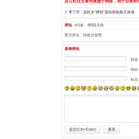
其它栏目文章均来源于网络，用于分享和
李丁乔：副区长“摆拍”是给抢险救灾添堵
评论
共0条
(
RSS 2.0
)
暂无评论，快抢沙发吧。
发表评论
姓名
Mail 
站点
提交(Ctrl+Enter)
重置