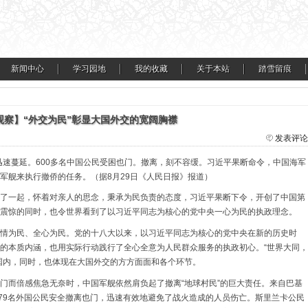
新闻中心
学习园地
我的收藏
关于本站
踏雪留痕
观察】“外交为民”彰显大国外交的宽阔胸襟
发表评论
迅速蔓延。
600
多名中国公民受困也门。撤离，刻不容缓。习近平果断命令，中国海军
军舰来执行撤侨的任务。
（据
8
月
29
日《人民日报》报道）
了一起，怀着对亲人的思念，秉承为民负责的态度，习近平果断下令，开创了中国第
震惊的同时，也令世界看到了以习近平同志为核心的党中央一心为民的执政理念。
情为民、全心为民。党的十八大以来，以习近平同志为核心的党中央在新的历史时
的本质内涵，也用实际行动践行了全心全意为人民群众服务的执政初心。
“世界大同，
国内，同时，也体现在大国外交的方方面面和各个环节。
门而倍感焦急无奈时，中国军舰依然肩负起了撤离
“地球村民”的巨大责任。来自巴基
79
名外国公民安全撤离也门，迅速有效地避免了战火造成的人员伤亡。斯里兰卡公民