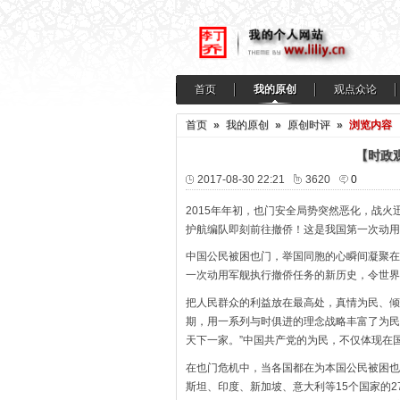
首页
我的原创
观点众论
首页
»
我的原创
»
原创时评
»
浏览内容
【时政
2017-08-30 22:21
3620
0
2015
年年初，也门安全局势突然恶化，战火
护航编队即刻前往撤侨！这是我国第一次动用
中国公民被困也门，举国同胞的心瞬间凝聚在
一次动用军舰执行撤侨任务的新历史，令世界
把人民群众的利益放在最高处，真情为民、倾
期，用一系列与时俱进的理念战略丰富了为民
天下一家。”中国共产党的为民，不仅体现在
在也门危机中，当各国都在为本国公民被困也
斯坦、印度、新加坡、意大利等
15
个国家的
2