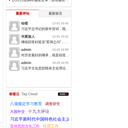
最新评论
最新留言
哈喽
12-31 23:43
习近平总书记的新年贺词，既充满温度，又饱含深情，太催人奋进了。
华夏族人
12-31 23:41
继续回答好延安“窑洞之问”，书写无愧于人民的时代答卷。
admin
10-18 10:56
对历史最好的继承，就是创造新的历史；对人类文明最大的礼敬，就是创造人类文明新形态。
admin
10-18 10:55
习近平文化思想既有文化理论观点上的创新和突破，又有文化工作布局上的部署要求，标志着我们党对中国特色社会主义文化建设规律的认识达到了新高度，表明我们党的历史自信、文化自信达到了新高度。
标签云
Tag Cloud
八项规定学习教育
调查研究
十九大评论
大国外交
习近平新时代中国特色社会主义思想
宣传思想文化工作
经济工作