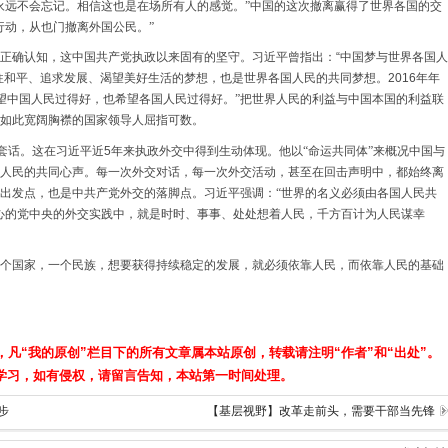
永远不会忘记。相信这也是在场所有人的感觉。”中国的这次撤离赢得了世界各国的交
行动，从也门撤离外国公民。”
正确认知，这中国共产党执政以来固有的坚守。习近平曾指出：
“中国梦与世界各国人
往和平、追求发展、渴望美好生活的梦想，也是世界各国人民的共同梦想。
2016
年年
希望中国人民过得好，也希望各国人民过得好。”把世界人民的利益与中国本国的利益联
如此宽阔胸襟的国家领导人屈指可数。
口套话。这在习近平近
5
年来执政外交中得到生动体现。他以“命运共同体”来概况中国与
人民的共同心声。每一次外交对话，每一次外交活动，甚至在回击声明中，都始终离
出发点，也是中共产党外交的落脚点。习近平强调：“世界的名义必须由各国人民共
心的党中央的外交实践中，就是时时、事事、处处想着人民，千方百计为人民谋幸
个国家，一个民族，想要获得持续稳定的发展，就必须依靠人民，而依靠人民的基础
，凡“我的原创”栏目下的所有文章属本站原创，转载请注明“作者”和“出处”。
学习，如有侵权，请留言告知，本站第一时间处理。
步
【基层视野】改革走前头，需要干部当先锋