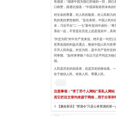
有感道：“感谢中国为我们所做的一切，我们
口称赞，路透社报道：“中国采取前所未有的
对生命的尊重，对人民的敬畏，对人民权力的
民的美好梦想相同。”旨在表明，中国人民向
末，习近平在“二·一七”新年贺词中谈到：“
系在一起，不管是在历史上还是现实中，具有
“外交为民”对中共产党来说，绝不是一句空
世界各国的利益共通点，阐述中国人民与世界
不开人民利益。外交为民，是中共产党外交的
同掌握。”如何来掌握？在以习近平同志为核
福。
人民是历史的创造者，也是历史的推动者。一
在于相信人民、依靠人民、尊重人民。
注意事项：“李丁乔个人网站”系私人网站
其它栏目文章均来源于网络，用于分享和
【廉政新语】“禁酒令”只是公务禁酒的第一