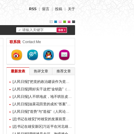
RSS
|
留言
|
投稿
|
关于
请输入关键字
联系我
Contact Me
最新发表
热评文章
推荐文章
[人民日报]“把党的政治建设作为党的根本性建设”（总书记的人民情怀）
[人民日报]用好实干这把“金钥匙”（大家谈）
[人民日报]人不哄地皮，地不哄肚皮（人民论坛）
[人民日报]油菜花田里的成长“答案”（现场评论）
[人民日报]“造势”与“造福”（人民论坛）
[总书记在雄安]“对雄安的发展前景，我们充满信心” ——习近平总书记赴雄安新区考察并主持召开深入推进雄安新区高质量建设和发展座谈会纪实
[总书记在雄安新区]习近平在河北雄安新区考察并主持召开深入推进雄安新区高质量建设和发展座谈会时强调 牢牢把握雄安新区功能定位 努力建设新时代创新高地和推动高质量发展样板 李强蔡奇丁薛祥陪同考察并出席座谈会
[人民日报]调研越是走深，政绩越会向实（人民论坛）