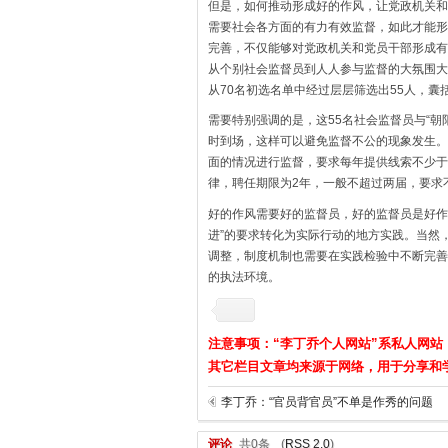
但是，如何推动形成好的作风，让党政机关和
需要社会各方面的有力有效监督，如此才能形
完善，不仅能够对党政机关和党员干部形成有
从个别社会监督员到人人参与监督的大氛围大
从70名初选名单中经过层层筛选出55人，
需要特别强调的是，这55名社会监督员与“
时到场，这样可以避免监督不公的现象发生。
面的情况进行监督，要求每年提供线索不少于
律，聘任期限为2年，一般不超过两届，要求
好的作风需要好的监督员，好的监督员是好作
进”的要求转化为实际行动的地方实践。当然
调整，制度机制也需要在实践检验中不断完善
的执法环境。
注意事项：“李丁乔个人网站”系私人网站
其它栏目文章均来源于网络，用于分享和
李丁乔：“官员背官员”不单是作秀的问题
评论
共0条
(
RSS 2.0
)