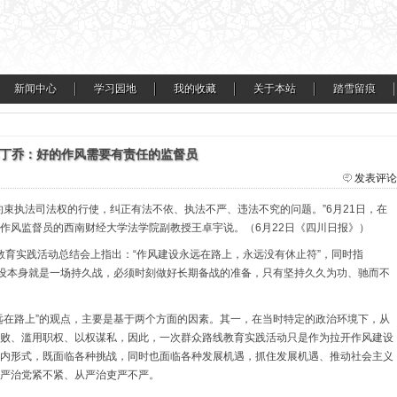
新闻中心
学习园地
我的收藏
关于本站
踏雪留痕
丁乔：好的作风需要有责任的监督员
发表评论
约束执法司法权的行使，纠正有法不依、执法不严、违法不究的问题。”6月21日，在
作风监督员的西南财经大学法学院副教授王卓宇说。（6月22日《四川日报》）
线教育实践活动总结会上指出：“作风建设永远在路上，永远没有休止符”，同时指
建设本身就是一场持久战，必须时刻做好长期备战的准备，只有坚持久久为功、驰而不
远在路上”的观点，主要是基于两个方面的因素。其一，在当时特定的政治环境下，从
败、滥用职权、以权谋私，因此，一次群众路线教育实践活动只是作为拉开作风建设
内形式，既面临各种挑战，同时也面临各种发展机遇，抓住发展机遇、推动社会主义
严治党紧不紧、从严治吏严不严。