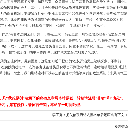
广大党员干部真抓实干、履职尽责、奋勇担当，除了需要依靠其自身的努力，同时也
成作风建设的合力。其中，社会监督对于整体作风建设而言，应是一种有效的补充和
力的倒逼机制，更能够在社会中形成具有示范性和代表性的良好风气，最终或可实现
环境。此次四川政法系统聘请的监督员来自人大、政协、高校、企事业单位和社区，
囊括了社会的各行各业，既具有广泛性、代表性，又具有针对性、实效性。
朝阳群众”有着本质的区别。第一，持证上岗，亮证监督，现场监督必须有2名监督员同
第二，明确内容，分配任务，主要围绕政法干警执行“八项规定”、行使权力等四个方
10条（次），这样可以避免监督员盲目监督、闲置不转的情况。第三，有期限、有纪
不得干预司法活动、插手具体案件，这样就为监督员划出了“红线”。
风的坚强保障。毋庸置疑，这是把习近平提出的“在从严治党上继续探索、不断前
，在实践的过程中，或许会出现监督员履职尽责不到位等情况，这时候就需要及时进行
和创新。总之，我们期待这种开诚布公的监督方式能够为我们政法系统带来风清气正
，凡“我的原创”栏目下的所有文章属本站原创，转载请注明“作者”和“出处”。
学习，如有侵权，请留言告知，本站第一时间处理。
李丁乔：把失信政府纳入黑名单后还应当有下文
发表评论