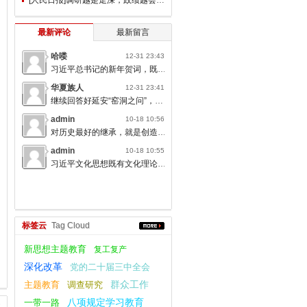
最新评论
最新留言
哈喽
12-31 23:43
习近平总书记的新年贺词，既充满温度，又饱含深情，太催人奋进了。
华夏族人
12-31 23:41
继续回答好延安“窑洞之问”，书写无愧于人民的时代答卷。
admin
10-18 10:56
对历史最好的继承，就是创造新的历史；对人类文明最大的礼敬，就是创造人类文明新形态。
admin
10-18 10:55
习近平文化思想既有文化理论观点上的创新和突破，又有文化工作布局上的部署要求，标志着我们党对中国特色社会主义文化建设规律的认识达到了新高度，表明我们党的历史自信、文化自信达到了新高度。
标签云
Tag Cloud
新思想主题教育
复工复产
深化改革
党的二十届三中全会
群众工作
主题教育
调查研究
一带一路
八项规定学习教育