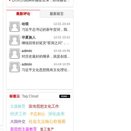
最新评论
最新留言
哈喽
12-31 23:43
习近平总书记的新年贺词，既充满温度，又饱含深情，太催人奋进了。
华夏族人
12-31 23:41
继续回答好延安“窑洞之问”，书写无愧于人民的时代答卷。
admin
10-18 10:56
对历史最好的继承，就是创造新的历史；对人类文明最大的礼敬，就是创造人类文明新形态。
admin
10-18 10:55
习近平文化思想既有文化理论观点上的创新和突破，又有文化工作布局上的部署要求，标志着我们党对中国特色社会主义文化建设规律的认识达到了新高度，表明我们党的历史自信、文化自信达到了新高度。
标签云
Tag Cloud
主题教育
宣传思想文化工作
经济工作
不忘初心
深化改革
大国外交
社会主义核心价值观
新思想主题教育
复工复产