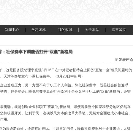
新闻中心
学习园地
我的收藏
关于本站
踏雪留痕
乔：社保费率下调能否打开“双赢”新格局
发表评论
”，这是国务院总理李克强3月16日在中外记者招待会上回答“五险一金”相关问题时的
、天津等多地宣布下调社保费率。（3月23日中新网）
企业造成压力，另一方面不利于职工个人利益。降低社保费率，既是社会的普遍呼
举措，但是能否让降低的费率真正打开既利于企业又利于职工的“双赢”新格局，还需
常明确，就是创造企业和职工“双赢”的新格局。即便当前整个国家和部分地区仍然存
坚持咬紧牙关、让利于民，这项以民为本的改革大手笔，无疑对全面建成小康社会、
作用。
，作为普通老百姓，还是有所担忧。可以肯定的是，降低社保费率对于企业来说，无疑