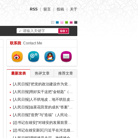
RSS
|
留言
|
投稿
|
关于
请输入关键字
联系我
Contact Me
最新发表
热评文章
推荐文章
[人民日报]“把党的政治建设作为党的根本性建设”（总书记的人民情怀）
[人民日报]用好实干这把“金钥匙”（大家谈）
[人民日报]人不哄地皮，地不哄肚皮（人民论坛）
[人民日报]油菜花田里的成长“答案”（现场评论）
[人民日报]“造势”与“造福”（人民论坛）
[总书记在雄安]“对雄安的发展前景，我们充满信心” ——习近平总书记赴雄安新区考察并主持召开深入推进雄安新区高质量建设和发展座谈会纪实
[总书记在雄安新区]习近平在河北雄安新区考察并主持召开深入推进雄安新区高质量建设和发展座谈会时强调 牢牢把握雄安新区功能定位 努力建设新时代创新高地和推动高质量发展样板 李强蔡奇丁薛祥陪同考察并出席座谈会
[人民日报]调研越是走深，政绩越会向实（人民论坛）