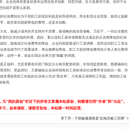
费用，企业也将有更多的资本运用在技术创新、转型升级、壮大发展等方面。但对于企
，恐怕就不是那么容易。
的社保费转化为干部职工的现实利益是轻而易举的。而在私营企业里面，能否让国家
早，能否拿到国家降低的费用，还是未知数。
大化，能减少成本的开支绝对不浪费，能省略的就全部省略。乃至于，一些企业索性
法享受到正常的福利待遇。因此，要让连职工基本保障都无法满足的企业将降低的社保
就怕，随着地方社保费率的降低，企业内部跟着进行工资调整，进而达到职工工资在
业来说就节约了双重成本，单位缴费在降低，职工方面所降低费用也计算入单位费用
样，这样一来，就会出现企业单方面“独赢”的局面。
真正福利，尤其需要相关部门制定出台相关配套机制，并加强监督检查。既要确保社
受得到、受益得到，又要确保企业保持现有的工资标准在社保费率变动前后一致。劳
搞变通损害职工利益的企业纳入失信“黑名单”。只有真正保障职工利益、增加职工收
新格局。
，凡“我的原创”栏目下的所有文章属本站原创，转载请注明“作者”和“出处”。
学习，如有侵权，请留言告知，本站第一时间处理。
李丁乔：干部躲避调查是“此地无银三百两”