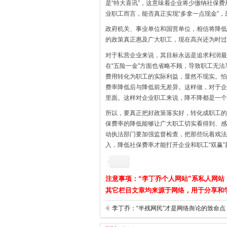
是“特大喜讯”，这意味着企业将少缴纳社保
业职工而言，能否真正实现“多拿一点现金”
政府机关、事业单位和国营单位，相信将降低
的政策真正惠及广大职工，现在高兴还为时过
对于私营企业来说，其目标永远是追求利润最
在“五险一金”方面也省略不顾，导致职工无
费用转化为职工的实际利益，显然不现实。怕
费率降低后与降低前无差异。这样做，对于企
里面。这样对企业职工来说，降不降都是一个
所以，要真正把好政策落实好，转化成职工的
保费率的降低能够让广大职工切实看得到、感
动执法部门要加强监督检查，把那些玩着戏法
入，降低社保费率才能打开企业和职工“双赢”
注意事项：“李丁乔个人网站”系私人网站
其它栏目文章均来源于网络，用于分享和
李丁乔：“半残网民”才是网络舆论的致命点