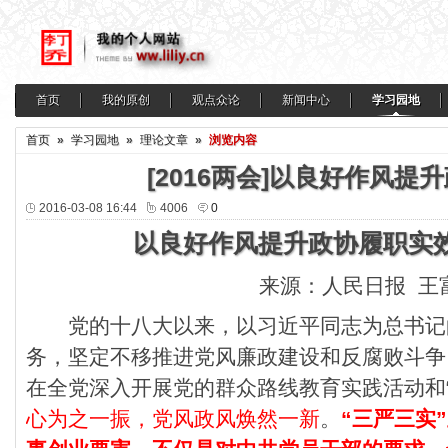
首页
我的原创
观点众论
新闻中心
学习园地
首页
»
学习园地
»
理论文章
»
浏览内容
[2016两会]以良好作风提
2016-03-08 16:44
4006
0
以良好作风提升政协履职实
来源：人民日报 王
党的十八大以来，以习近平同志为总书记
务，坚定不移推进党风廉政建设和反腐败斗争
在全党深入开展党的群众路线教育实践活动和
心为之一振，党风政风焕然一新
。
“三严三实