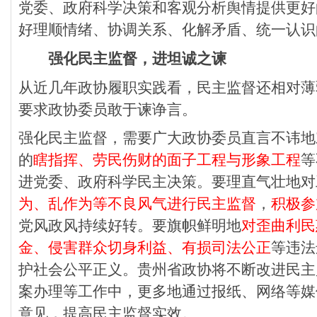
党委、政府科学决策和客观分析舆情提供更好
好理顺情绪、协调关系、化解矛盾、统一认识
强化民主监督，进坦诚之谏
从近几年政协履职实践看，民主监督还相对薄
要求政协委员敢于谏诤言。
强化民主监督，需要广大政协委员直言不讳地
的
瞎指挥、劳民伤财的面子工程与形象工程
等
进党委、政府科学民主决策。要理直气壮地对
为、乱作为等不良风气进行民主监督
，
积极参
党风政风持续好转。要旗帜鲜明地
对歪曲利民
金、侵害群众切身利益、有损司法公正
等违法
护社会公平正义。贵州省政协将不断改进民主
案办理等工作中，更多地通过报纸、网络等媒
意见，提高民主监督实效。