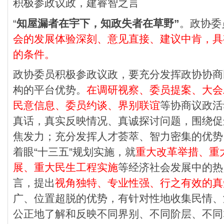
积极参政议政，建睿智之言
“
知屋漏者在宇下，知政失者在草野”
。政协委
会的发展体验深刻、意见直接、建议中肯，具
的条件。
政协委员积极参政议政，要充分发挥政协协商
构的平台优势。
在调研视察、委员提案、大会
民意信息、委员约谈、界别联谊
等协商议政活
真话，真实反映情况、真诚探讨问题，围绕促
焦发力；充分发挥人才荟萃、智力密集的优势
着眼“十三五”规划实施，就
重大改革举措、重
展、重大民生工程实施
等经济社会发展中的热
言，提出
视角独特、专业性强、行之有效的真
广、位置超脱的优势，有针对性地收集民情、
公正地了解和反映不同界别、不同阶层、不同