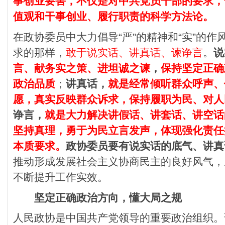
事创业要害，不仅是对中共党员干部的要求，
值观和干事创业、履行职责的科学方法论。
在政协委员中大力倡导“严”的精神和“实”的
求的那样，
敢于说实话、讲真话、谏诤言
。
说
言、献务实之策、进坦诚之谏
，
保持坚定正确
政治品质
；
讲真话，
就是经常倾听群众呼声、
愿，真实反映群众诉求，保持履职为民、对人
诤言，
就是大力解决讲假话、讲套话、讲空话
坚持真理，勇于为民立言发声，体现强化责任
本质要求。
政协委员要有说实话的底气、讲真
推动形成发展社会主义协商民主的良好风气，
不断提升工作实效。
坚定正确政治方向，懂大局之规
人民政协是中国共产党领导的重要政治组织。