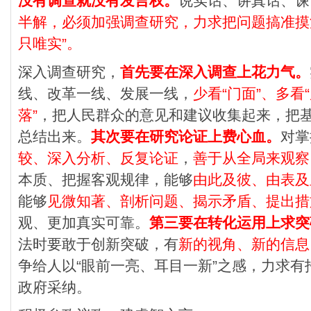
没有调查就没有发言权。
说实话、讲真话、谏
半解，必须加强调查研究，力求把问题搞准摸
只唯实”。
深入调查研究，
首先要在深入调查上花力气。
线、改革一线、发展一线，
少看“门面”、多看
落”
，把人民群众的意见和建议收集起来，把
总结出来。
其次要在研究论证上费心血。
对掌
较、深入分析、反复论证
，
善于从全局来观察
本质、把握客观规律，能够
由此及彼、由表及
能够
见微知著、剖析问题、揭示矛盾、提出措
观、更加真实可靠。
第三要在转化运用上求突
法时要敢于创新突破，有
新的视角、新的信息
争给人以“眼前一亮、耳目一新”之感，力求
政府采纳。