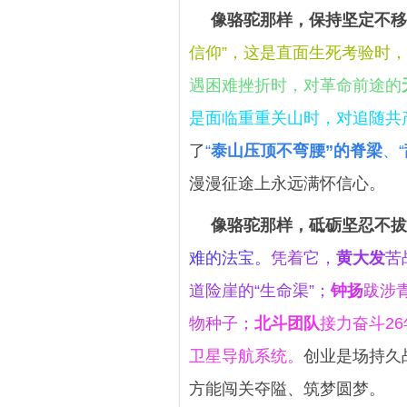
像骆驼那样，保持坚定不移
信仰”，这是直面生死考验时
遇困难挫折时，对革命前途的
是面临重重关山时，对追随共
了
“
泰山压顶不弯腰”的脊梁
、“
漫漫征途上永远满怀信心。
像骆驼那样，砥砺坚忍不拔
难的法宝。
凭着它，
黄大发
苦
道险崖的“生命渠”；
钟扬
跋涉
物种子；
北斗团队
接力奋斗2
卫星导航系统。
创业是场持久
方能闯关夺隘、筑梦圆梦。