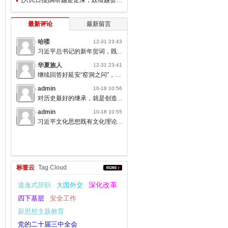
最新评论
最新留言
哈喽
12-31 23:43
习近平总书记的新年贺词，既充满温度，又饱含深情，太催人奋进了。
华夏族人
12-31 23:41
继续回答好延安“窑洞之问”，书写无愧于人民的时代答卷。
admin
10-18 10:56
对历史最好的继承，就是创造新的历史；对人类文明最大的礼敬，就是创造人类文明新形态。
admin
10-18 10:55
习近平文化思想既有文化理论观点上的创新和突破，又有文化工作布局上的部署要求，标志着我们党对中国特色社会主义文化建设规律的认识达到了新高度，表明我们党的历史自信、文化自信达到了新高度。
标签云
Tag Cloud
逃逸式辞职
大国外交
深化改革
四下基层
安全工作
新思想主题教育
党的二十届三中全会