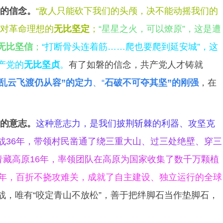
的信念。
“敌人只能砍下我们的头颅，决不能动摇我们的
，对革命理想的
无比坚定
；
“星星之火，可以燎原”，这是遭
无比坚信
；
“打断骨头连着筋……爬也要爬到延安城”，这
产党的
无比坚贞
。
有了如磐的信念，共产党人才铸就
乱云飞渡仍从容”的定力
、“
石破不可夺其坚”的刚强
，在
的意志。
这种意志力，是我们披荆斩棘的利器、攻坚克
战36年，带领村民凿通了绕三重大山、过三处绝壁、穿三
青藏高原16年，率领团队在高原为国家收集了数千万颗植
6年，百折不挠攻难关，成就了自主建设、独立运行的全球
战，唯有“咬定青山不放松”，善于把绊脚石当作垫脚石，