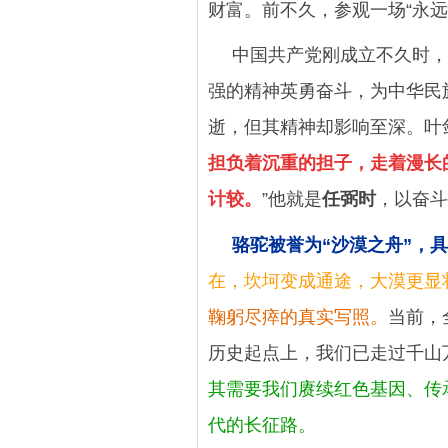
财富。前不久，参观一场“永远
中国共产党刚成立不久时，
强的精神英勇奋斗，为中华民
逝，但其精神却影响至深。叶
担负着沉重的担子，走着漫长
计较。
”他就是
任弼时
，以奋斗
骆驼被誉为“沙漠之舟”，
在，坎坷变成通途，大漠更显
鞠躬尽瘁的真实写照。
当前，
历史起点上，我们已走过千山
其需要我们赓续红色基因、传
代的长征路。