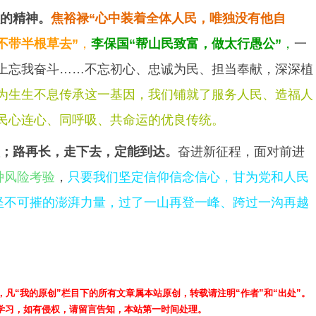
的精神。
焦裕禄“心中装着全体人民，唯独没有他自
不带半根草去”
，
李保国“帮山民致富，做太行愚公”
，
一
上忘我奋斗……不忘初心、忠诚为民、担当奉献，深深植
为生生不息传承这一基因，我们铺就了服务人民、造福人
民心连心、同呼吸、共命运的优良传统。
；路再长，走下去，定能到达。
奋进新征程，面对前进
种风险考验
，
只要我们坚定信仰信念信心，甘为党和人民
聚坚不可摧的澎湃力量，过了一山再登一峰、跨过一沟再越
，凡“我的原创”栏目下的所有文章属本站原创，转载请注明“作者”和“出处”。
学习，如有侵权，请留言告知，本站第一时间处理。