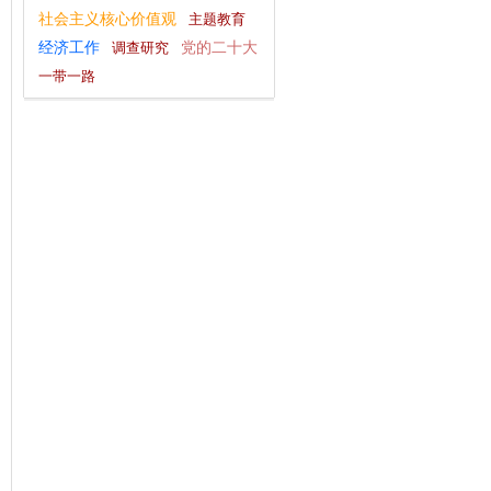
社会主义核心价值观
主题教育
党的二十大
经济工作
调查研究
一带一路
庆祝中华人民共和国成立75周年
干部作风建设
习近平文化思想
十九大评论
为基层减负
宣传思想文化工作
全面深化改革
八项规定学习教育
不忘初心
党纪学习教育
复工复产
观点纵论
习近平新时代中国特色社会主义思想
群众工作
指尖上的形式主义