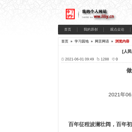
首页
我的原创
观点众论
首页
»
学习园地
»
网言网语
»
浏览内容
[人
2021-06-01 09:49
1288
0
做
2021年0
百年征程波澜壮阔，百年初