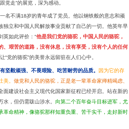
跟党走”的展览，深为感动。
一名不满18岁的青年成了党员。他以钢铁般的意志和顽
族独立和中国人民解放事业贡献了自己的一切。他英年早
剑英如此评价：“
他是我们党的骆驼，中国人民的骆驼，
的、艰苦的道路，没有休息，没有享受，没有个人的任何
让“党的骆驼”的美誉永远留驻在人们心中。
具有坚毅顽强、不畏艰险、吃苦耐劳的品质。
因为它的存
壮美。
做党和人民的骆驼，正是老一辈革命家殚精竭虑、
全面建设社会主义现代化国家新征程已经开启。站在新的
万水，但仍需跋山涉水。
向第二个百年奋斗目标进军，尤
承革命精神，像骆驼那样知重负重、苦干实干，走好新时