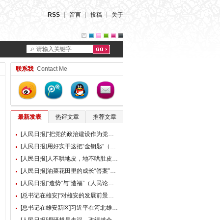
RSS
|
留言
|
投稿
|
关于
请输入关键字
联系我
Contact Me
最新发表
热评文章
推荐文章
[人民日报]“把党的政治建设作为党的根本性建设”（总书记的人民情怀）
[人民日报]用好实干这把“金钥匙”（大家谈）
[人民日报]人不哄地皮，地不哄肚皮（人民论坛）
[人民日报]油菜花田里的成长“答案”（现场评论）
[人民日报]“造势”与“造福”（人民论坛）
[总书记在雄安]“对雄安的发展前景，我们充满信心” ——习近平总书记赴雄安新区考察并主持召开深入推进雄安新区高质量建设和发展座谈会纪实
[总书记在雄安新区]习近平在河北雄安新区考察并主持召开深入推进雄安新区高质量建设和发展座谈会时强调 牢牢把握雄安新区功能定位 努力建设新时代创新高地和推动高质量发展样板 李强蔡奇丁薛祥陪同考察并出席座谈会
[人民日报]调研越是走深，政绩越会向实（人民论坛）