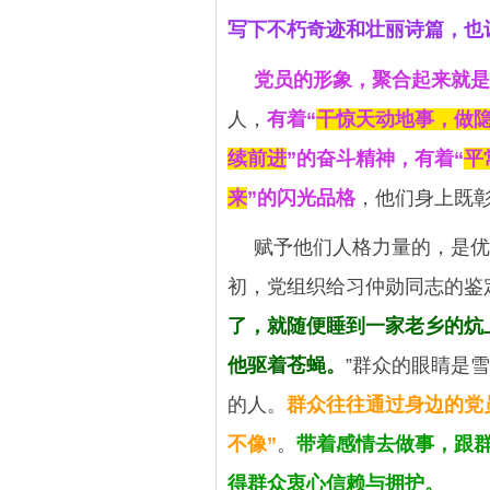
写下不朽奇迹和壮丽诗篇，也
党员的形象，聚合起来就是
人，
有着“
干惊天动地事，做
续前进
”的奋斗精神，有着“
平
来
”的闪光品格
，他们身上既
赋予他们人格力量的，是优
初，党组织给习仲勋同志的鉴
了，就随便睡到一家老乡的炕
他驱着苍蝇。
”群众的眼睛是
的人。
群众往往通过身边的党
不像”
。
带着感情去做事，跟
得群众衷心信赖与拥护。