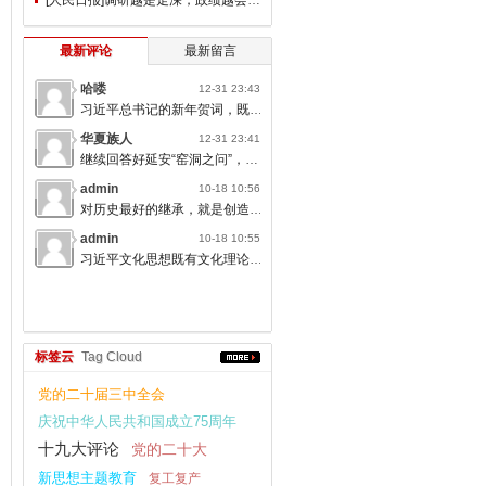
最新评论
最新留言
哈喽
12-31 23:43
习近平总书记的新年贺词，既充满温度，又饱含深情，太催人奋进了。
华夏族人
12-31 23:41
继续回答好延安“窑洞之问”，书写无愧于人民的时代答卷。
admin
10-18 10:56
对历史最好的继承，就是创造新的历史；对人类文明最大的礼敬，就是创造人类文明新形态。
admin
10-18 10:55
习近平文化思想既有文化理论观点上的创新和突破，又有文化工作布局上的部署要求，标志着我们党对中国特色社会主义文化建设规律的认识达到了新高度，表明我们党的历史自信、文化自信达到了新高度。
标签云
Tag Cloud
党的二十届三中全会
庆祝中华人民共和国成立75周年
十九大评论
党的二十大
新思想主题教育
复工复产