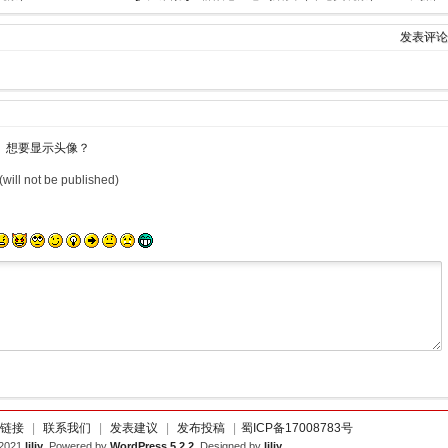
发表评论
想要显示头像？
(will not be published)
链接
|
联系我们
|
发表建议
|
发布投稿
|
蜀ICP备17008783号
-2021
liliy
, Powered by
WordPress 5.2.2
, Designed by
liliy
,