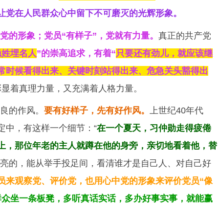
让党在人民群众心中留下不可磨灭的光辉形象。
党的形象；党员“有样子”，党就有力量。
真正的共产党
隐姓埋名人
”的崇高追求，有着“
只要还有劲儿，就应该继
常时候看得出来、关键时刻站得出来、危急关头豁得出
彰显着真理力量，又充满着人格力量。
良的作风。
要有好样子，先有好作风。
上世纪40年代
定中，有这样一个细节：“
在一个夏天，习仲勋走得疲倦
上，那位年老的主人就蹲在他的身旁，亲切地看着他，替
雪亮的，能从举手投足间，看清谁才是自己人、对自己好
员来观察党、评价党，也用心中党的形象来评价党员“像
群众坐一条板凳，多听真话实话，多办好事实事，就能赢