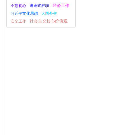
不忘初心
逃逸式辞职
经济工作
习近平文化思想
大国外交
安全工作
社会主义核心价值观
宣传思想文化工作
调查研究
群众工作
深化改革
主题教育
习近平新时代中国特色社会主义思想
观点纵论
一带一路
党纪学习教育
干部作风建设
四下基层
八项规定学习教育
全面深化改革
指尖上的形式主义
为基层减负