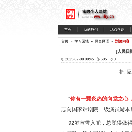
首页
我的原创
观点众论
首页
»
学习园地
»
网言网语
»
浏览内容
[人民日
2025-07-08 09:45
505
0
把“
“
你
有一颗炙热的向党之心
志向国家话剧院一级演员游本
92岁宣誓入党，总觉得做