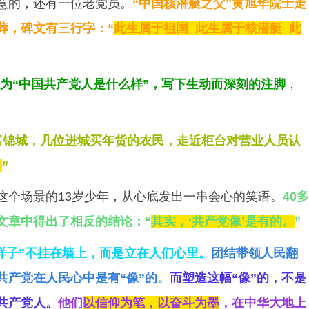
意的，还有一位老党员。
“中国核潜艇之父”黄旭华院士走
葬，碑文有三行字：“
此生属于祖国 此生属于核潜艇 此
为“中国共产党人是什么样”，写下生动而深刻的注脚
，
的富锦城，几位进城买年货的农民，走近柜台对营业人员认
。
”
历这个场景的13岁少年，从心底发出一串会心的笑语。
40多
文章中得出了相反的结论：“
其实，‘共产党像’是有的。
”
样子”不挂在墙上，而是立在人们心里。
团结带领人民翻
共产党在人民心中是有“像”的。
而塑造这幅“像”的，不是
共产党人。
他们
以信仰为笔，以奋斗为墨
，在中华大地上