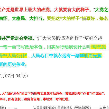
共产党是世界上最大的政党。大就要有大的样子。
”
大党之
胸怀、大格局、大担当。
要把这“大的样子”描摹好，每名
着共产党走会幸福。
”广大党员把“应有的样子”更好立起
一笔一画书写政治本色，用实际行动展现什么叫
“时代先
骨”“人民公仆”
，
人民心目中就永远有一副
鲜明而光辉
新的历史伟业。
月07日 04 版）
，凡“我的原创”栏目下的所有文章属本站原创，转载请注明“作者”和“出处”。
学习，如有侵权，请留言告知，本站第一时间处理。
[人民日报]深入推进风腐同查同治（评论员观察） ——从抓作风入手推进全面从严治党（上）
[人民日报]让群众心里感到踏实（评论员观察） ——从抓