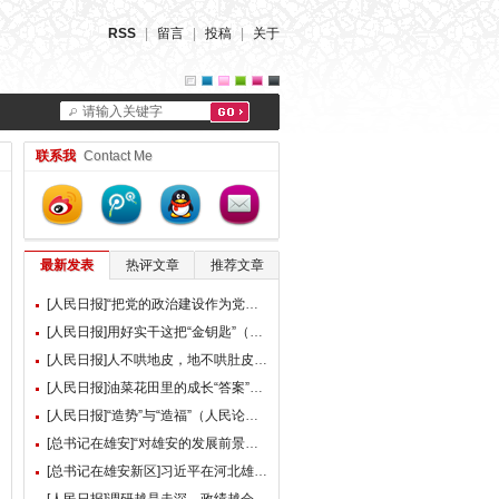
RSS
|
留言
|
投稿
|
关于
请输入关键字
联系我
Contact Me
最新发表
热评文章
推荐文章
[人民日报]“把党的政治建设作为党的根本性建设”（总书记的人民情怀）
[人民日报]用好实干这把“金钥匙”（大家谈）
[人民日报]人不哄地皮，地不哄肚皮（人民论坛）
[人民日报]油菜花田里的成长“答案”（现场评论）
[人民日报]“造势”与“造福”（人民论坛）
[总书记在雄安]“对雄安的发展前景，我们充满信心” ——习近平总书记赴雄安新区考察并主持召开深入推进雄安新区高质量建设和发展座谈会纪实
[总书记在雄安新区]习近平在河北雄安新区考察并主持召开深入推进雄安新区高质量建设和发展座谈会时强调 牢牢把握雄安新区功能定位 努力建设新时代创新高地和推动高质量发展样板 李强蔡奇丁薛祥陪同考察并出席座谈会
[人民日报]调研越是走深，政绩越会向实（人民论坛）