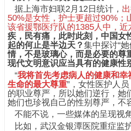
据上海市妇联2月12日统计，
出
50%是女性，护士更超过90%；
该省援鄂医疗队的1385人中，
疾，民有痛，此时此刻，中国女
起的何止是半边天？
集中探讨“她
情，不是玻璃心，而是必要的尊
现代文明意识应当具有的健康性
“
我将首先考虑病人的健康和幸
生命的最大尊重
”，女性医护人
的职业尊严，所以她们逆行，她
她们也珍视自己的性别尊严，不
不能不说，一些媒体的呈现视
比如，武汉金银潭医院重症监