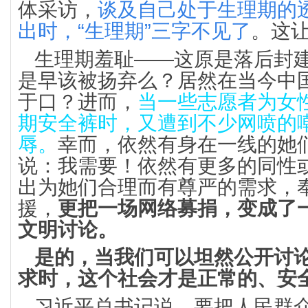
体采访，
谈及自己处于生理期的
出时，“生理期”三字不见了
。这
生理期羞耻——这原是落后封
是早该被扬弃么？居然在当今中
于口？进而，
当一些志愿者为女
期安全裤时，又遭到不少网喷的
辱。
幸而，依然有身在一线的她
说：我需要！依然有更多的同性
出为她们合理而有尊严的需求，
援，
更把一场网络募捐，变成了
文明讨论。
是的，当我们可以坦然公开讨
求时，这个社会才是正常的、安
习近平总书记说，要把人民群