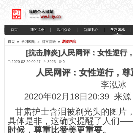
首页
我的原创
观点众论
新闻中心
学习园地
首页
»
学习园地
»
网言网语
»
浏览内容
[抗击肺炎]人民网评：女性逆行
2020-02-20 00:27
3923
0
人民网评：女性逆行，尊
李泓冰
2020年02月18日20:39 
甘肃护士含泪被剃光头的图片
具体是非，这确实提醒了人们—
时候，尊重比赞美更重要。