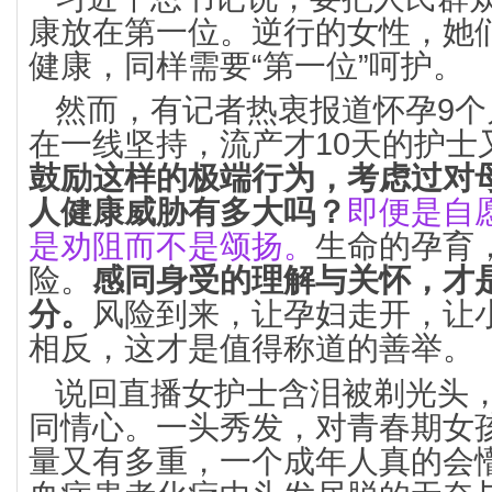
康放在第一位。逆行的女性，她
健康，同样需要“第一位”呵护。
然而，有记者热衷报道怀孕9
在一线坚持，流产才10天的护士
鼓励这样的极端行为，考虑过对
人健康威胁有多大吗？
即便是自
是劝阻而不是颂扬。
生命的孕育
险。
感同身受的理解与关怀，才
分。
风险到来，让孕妇走开，让
相反，这才是值得称道的善举。
说回直播女护士含泪被剃光头
同情心。一头秀发，对青春期女
量又有多重，一个成年人真的会