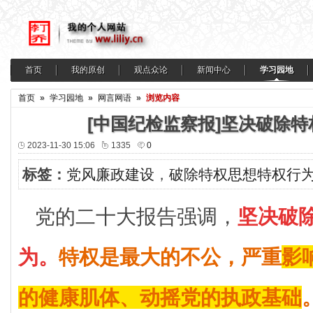
首页
我的原创
观点众论
新闻中心
学习园地
首页
»
学习园地
»
网言网语
»
浏览内容
[中国纪检监察报]坚决破除
2023-11-30 15:06
1335
0
标签：
党风廉政建设
，
破除特权思想特权行
党的二十大报告强调，
坚决破
为。
特权是最大的不公，严重
影
的健康肌体、动摇党的执政基础