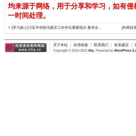
均来源于网络，用于分享和学习，如有侵
一时间处理。
[学习路上]习近平对防汛救灾工作作出重要指示 要求全力搜救失联被困人员 尽最大限度减少人员伤亡 紧盯防汛重点部位 落实落细各项防汛措施 全力保障人民群众生命财产安全和社会大局稳定 李强作出批示
[外商投
关于本站
|
友情链接
|
联系我们
|
发表建议
|
Copyright © 2014-2021
liliy
, Powered by
WordPress 5.