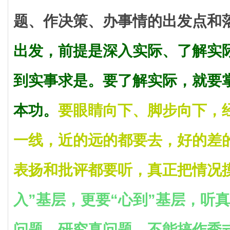
题、作决策、办事情的出发点和
出发，前提是深入实际、了解实
到实事求是。
要了解实际，就要
本功。
要眼睛向下、脚步向下，
一线，近的远的都要去，好的差
表扬和批评都要听，真正把情况
入”基层，更要“心到”基层，听
问题、研究真问题，不能搞作秀