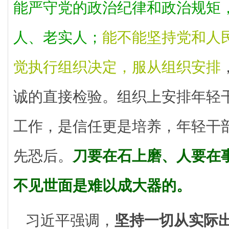
能严守党的政治纪律和政治规矩
人、老实人；
能不能坚持党和人
觉执行组织决定，服从组织安排
诚的直接检验。组织上安排年轻
工作，是信任更是培养，年轻干
先恐后。
刀要在石上磨、人要在
不见世面是难以成大器的。
习近平强调，
坚持一切从实际