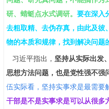
研、蜻蜓点水式调研。
要在深入
去粗取精、去伪存真，由此及彼
物的本质和规律，找到解决问题
习近平指出，
坚持从实际出发
思想方法问题，也是党性强不强
伍实际看，坚持实事求是最需要
干部是不是实事求是可以从很多