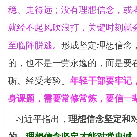
稳、走得远；没有理想信念，或
就经不起风吹浪打，关键时刻就
至临阵脱逃。
形成坚定理想信念
的，也不是一劳永逸的，而是要
砺、经受考验。
年轻干部要牢记
身课题，需要常修常炼，要信一
习近平指出，
理想信念坚定和
的。
理想信念坚定才能对党忠诚