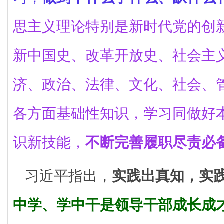
思主义理论特别是新时代党的创
新中国史、改革开放史、社会主
济、政治、法律、文化、社会、
各方面基础性知识，学习同做好
识新技能，
不断完善履职尽责必
习近平指出，
实践出真知，实
中学、学中干是领导干部成长成