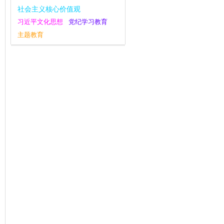
社会主义核心价值观
习近平文化思想
党纪学习教育
主题教育
庆祝中华人民共和国成立75周年
宣传思想文化工作
八项规定学习教育
党的二十届三中全会
干部作风建设
大国外交
复工复产
四下基层
逃逸式辞职
党的二十大
不忘初心
调查研究
群众工作
全面深化改革
深化改革
新思想主题教育
十九大评论