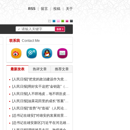
RSS
|
留言
|
投稿
|
关于
请输入关键字
联系我
Contact Me
最新发表
热评文章
推荐文章
[人民日报]“把党的政治建设作为党的根本性建设”（总书记的人民情怀）
[人民日报]用好实干这把“金钥匙”（大家谈）
[人民日报]人不哄地皮，地不哄肚皮（人民论坛）
[人民日报]油菜花田里的成长“答案”（现场评论）
[人民日报]“造势”与“造福”（人民论坛）
[总书记在雄安]“对雄安的发展前景，我们充满信心” ——习近平总书记赴雄安新区考察并主持召开深入推进雄安新区高质量建设和发展座谈会纪实
[总书记在雄安新区]习近平在河北雄安新区考察并主持召开深入推进雄安新区高质量建设和发展座谈会时强调 牢牢把握雄安新区功能定位 努力建设新时代创新高地和推动高质量发展样板 李强蔡奇丁薛祥陪同考察并出席座谈会
[人民日报]调研越是走深，政绩越会向实（人民论坛）