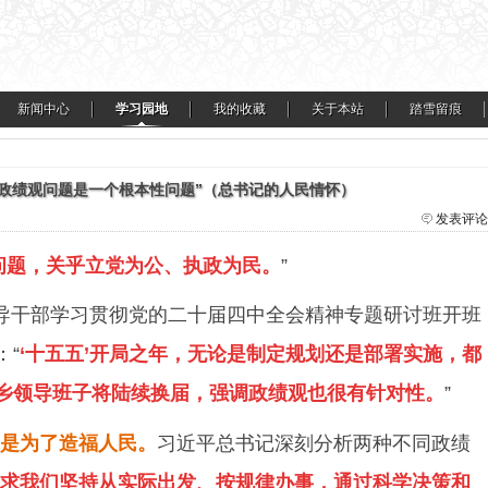
新闻中心
学习园地
我的收藏
关于本站
踏雪留痕
“政绩观问题是一个根本性问题”（总书记的人民情怀）
发表评论
问题，关乎立党为公、执政为民。
”
导干部学习贯彻党的二十届四中全会精神专题研讨班开班
：“
‘十五五’开局之年，无论是制定规划还是部署实施，都
乡领导班子将陆续换届，强调政绩观也很有针对性。
”
是为了造福人民。
习近平总书记深刻分析两种不同政绩
求我们坚持从实际出发、按规律办事，通过科学决策和