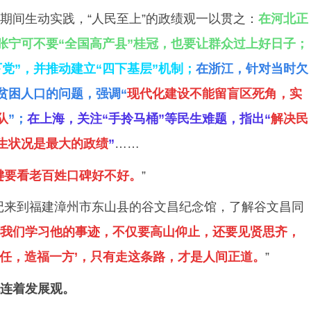
期间生动实践，“人民至上”的政绩观一以贯之：
在河北正
张宁可不要“全国高产县”桂冠，也要让群众过上好日子；
下党”，并推动建立“四下基层”机制；
在浙江，针对当时欠
贫困人口的问题，强调“
现代化建设不能留盲区死角，实
队
”；
在上海，关注“手拎马桶”等民生难题，指出“
解决民
生状况是最大的政绩
”
……
键要看老百姓口碑好不好。
”
总书记来到福建漳州市东山县的谷文昌纪念馆，了解谷文昌同
我们学习他的事迹，不仅要高山仰止，还要见贤思齐，
一任，造福一方’，只有走这条路，才是人间正道。
”
观连着发展观。