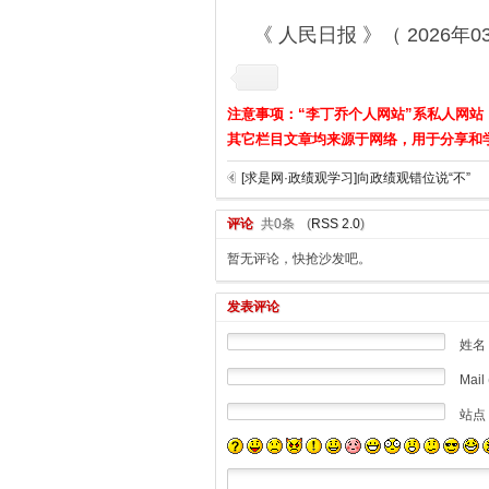
《 人民日报 》（ 2026年03
注意事项：“李丁乔个人网站”系私人网站
其它栏目文章均来源于网络，用于分享和
[求是网·政绩观学习]向政绩观错位说“不”
评论
共0条
(
RSS 2.0
)
暂无评论，快抢沙发吧。
发表评论
姓名
Mail 
站点