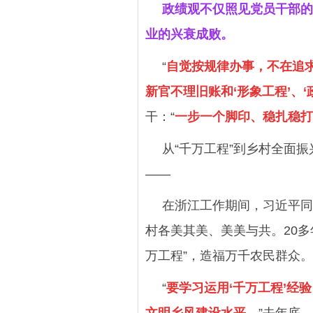
政绩观不仅照见党员干部的
业的兴衰成败。
“
自觉按规律办事，不在追
新官不理旧账和‘形象工程’、‘
干：“
一步一个脚印、稳扎稳打
从“千万工程”到乡村全面
——
在浙江工作期间，习近平同
村各美其美、美美与共。20
万工程”，造福万千农民群众。
“
要学习运用‘千万工程’经
文明乡风建设水平。
”去年底