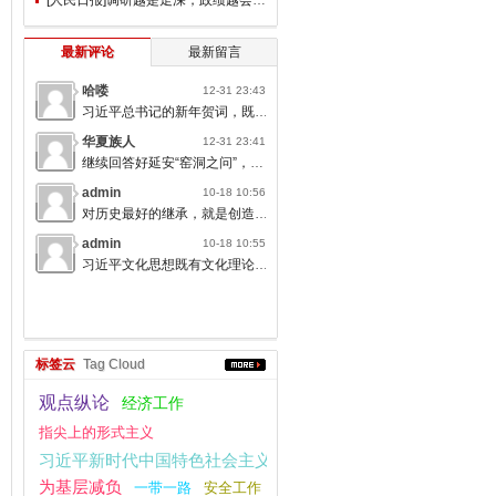
最新评论
最新留言
哈喽
12-31 23:43
习近平总书记的新年贺词，既充满温度，又饱含深情，太催人奋进了。
华夏族人
12-31 23:41
继续回答好延安“窑洞之问”，书写无愧于人民的时代答卷。
admin
10-18 10:56
对历史最好的继承，就是创造新的历史；对人类文明最大的礼敬，就是创造人类文明新形态。
admin
10-18 10:55
习近平文化思想既有文化理论观点上的创新和突破，又有文化工作布局上的部署要求，标志着我们党对中国特色社会主义文化建设规律的认识达到了新高度，表明我们党的历史自信、文化自信达到了新高度。
标签云
Tag Cloud
观点纵论
经济工作
指尖上的形式主义
习近平新时代中国特色社会主义思想
为基层减负
一带一路
安全工作