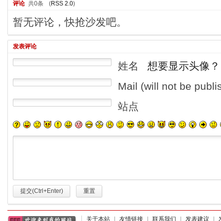
评论
共0条
(
RSS 2.0
)
暂无评论，快抢沙发吧。
发表评论
姓名
想要显示头像？
Mail (will not be publ
站点
提交(Ctrl+Enter)
重置
关于本站
|
友情链接
|
联系我们
|
发表建议
|