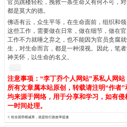
官员跳楼轻松，挽救一条生命又有何不可，对
都是莫大的德。
佛语有云，众生平等，在生命面前，组织和领
这些工作，需要做在日常，做在细节，做在官
工作不力就唾之弃之，也不能因为官员贪腐就
生，对生命而言，都是一种漠视。因此，笔者
神关怀，以生命的名义。
注意事项：“李丁乔个人网站”系私人网站
所有文章属本站原创，转载请注明“作者”
均来源于网络，用于分享和学习，如有侵
一时间处理。
给全国劳模减章，就是给行政效率提速