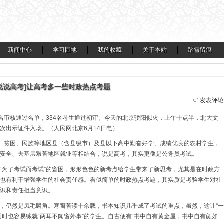
新闻中心
学习园地
我的收藏
关于本站
踏雪留痕
说说高考]让高考多一些时政热点考题
发表评论
报名审核通过名单，334名考生通过初审。今天的北京骄阳似火，上午十点半，北大文
次出示证件入场。（人民网北京6月14日电）
远、贫困、民族等地区县（含县级市）及县以下高中勤奋好学、成绩优良的农村学生，
安全、去基层艰苦地区就业等相结合，说是高考，其实更像是公务员考试。
“为了考试而考试”的窘困，形形色色的新考点给学生带来了新思考，尤其是在时政方
也有利于增强学生的社会责任感。看似简单的时政热点考题，其实质是考验学生对社
识和责任担当意识。
，仍然是凤毛麟角。寒窗苦读十余载，书本知识几乎成了考试的重点，虽然，这让“一
同时也容易练就“两耳不闻窗外事”的学生。自古便有“书中自有黄金屋，书中自有颜如