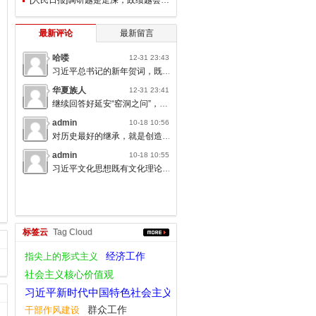
最新评论
最新留言
哈喽
12-31 23:43
习近平总书记的新年贺词，既充满温度，又饱含深情，太催人奋进了。
华夏族人
12-31 23:41
继续回答好延安“窑洞之问”，书写无愧于人民的时代答卷。
admin
10-18 10:56
对历史最好的继承，就是创造新的历史；对人类文明最大的礼敬，就是创造人类文明新形态。
admin
10-18 10:55
习近平文化思想既有文化理论观点上的创新和突破，又有文化工作布局上的部署要求，标志着我们党对中国特色社会主义文化建设规律的认识达到了新高度，表明我们党的历史自信、文化自信达到了新高度。
标签云
Tag Cloud
指尖上的形式主义
经济工作
社会主义核心价值观
习近平新时代中国特色社会主义思想
群众工作
干部作风建设