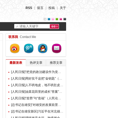
RSS
|
留言
|
投稿
|
关于
请输入关键字
联系我
Contact Me
最新发表
热评文章
推荐文章
[人民日报]“把党的政治建设作为党的根本性建设”（总书记的人民情怀）
[人民日报]用好实干这把“金钥匙”（大家谈）
[人民日报]人不哄地皮，地不哄肚皮（人民论坛）
[人民日报]油菜花田里的成长“答案”（现场评论）
[人民日报]“造势”与“造福”（人民论坛）
[总书记在雄安]“对雄安的发展前景，我们充满信心” ——习近平总书记赴雄安新区考察并主持召开深入推进雄安新区高质量建设和发展座谈会纪实
[总书记在雄安新区]习近平在河北雄安新区考察并主持召开深入推进雄安新区高质量建设和发展座谈会时强调 牢牢把握雄安新区功能定位 努力建设新时代创新高地和推动高质量发展样板 李强蔡奇丁薛祥陪同考察并出席座谈会
[人民日报]调研越是走深，政绩越会向实（人民论坛）