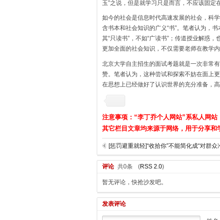
玉”之说，但是就学习只是而言，不应该固定
如今的社会是信息时代高速发展的社会，科学
含书本和社会知识的广义“书”。笔者认为，
其“只读书”，不如“广读书”；传道授业解
更加全面的社会知识，不仅需要老师在教学内
北京大学自主招生的面试考题就是一次非常有
赞。笔者认为，这种尝试和探索不妨在面上更
在思想上已经做好了认识世界的充分准备，高
注意事项：“李丁乔个人网站”系私人网站
其它栏目文章均来源于网络，用于分享和
[惩罚避重就轻]“收拾你”不能简化成“对群众
评论
共0条
(
RSS 2.0
)
暂无评论，快抢沙发吧。
发表评论