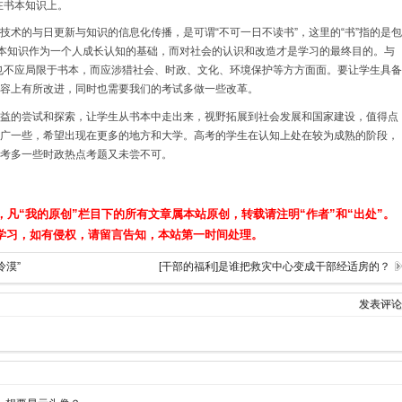
在书本知识上。
技术的与日更新与知识的信息化传播，是可谓“不可一日不读书”，这里的“书”指的是包
书本知识作为一个人成长认知的基础，而对社会的认识和改造才是学习的最终目的。与
惑，也不应局限于书本，而应涉猎社会、时政、文化、环境保护等方方面面。要让学生具备
容上有所改进，同时也需要我们的考试多做一些改革。
益的尝试和探索，让学生从书本中走出来，视野拓展到社会发展和国家建设，值得点
广一些，希望出现在更多的地方和大学。高考的学生在认知上处在较为成熟的阶段，
考多一些时政热点考题又未尝不可。
，凡“我的原创”栏目下的所有文章属本站原创，转载请注明“作者”和“出处”。
学习，如有侵权，请留言告知，本站第一时间处理。
冷漠”
[干部的福利]是谁把救灾中心变成干部经适房的？
发表评论