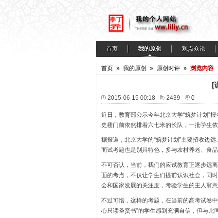
首页
我的原创
观点众论
首页
»
我的原创
»
原创时评
»
浏览内容
[
2015-06-15 00:18
2439
0
近日，教育部公示今年北京大学“筑梦计划”
史楼门前依然排着六七米的长队，一批学生依
据报道，北京大学的“筑梦计划”主要招收边
面试考题也是别具特色，多与农村养老、食品
不可否认，当前，我们的应试教育正逐步远离
面的考点，不仅让学生们提前认识社会，同时
会和国家发展的关注度，考验学生的主人翁意
不过可惜，这样的考题，在当前的高考试卷中
心只读圣贤书”的学生感到充满自信，但与此