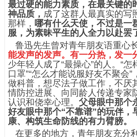
最过硬的能力素质，
在最关键的
神品质，
成了这群人最真实的写
那样，
哪有什么天使，不过是一
服，为素昧平生的人全力以赴罢
鲁迅先生曾对青年朋友语重心长
能发声的发声。有一分热，发一
少年轻人成了“最操心”的人。“
口罩”“怎么才能说服好友不聚会
做科普，想尽法子做工作，不厌
情防控进展、向同龄人传递专家
认识和侥幸心理。
父母眼中那个
好友眼中那个“不靠谱”的玩伴，
康、构筑生命防线的有力臂膀。
在更多的地方，青年朋友充分