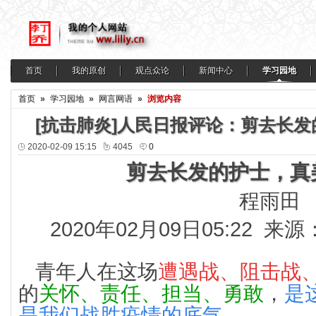
首页
我的原创
观点众论
新闻中心
学习园地
首页
»
学习园地
»
网言网语
»
浏览内容
[抗击肺炎]人民日报评论：剪去长
2020-02-09 15:15
4045
0
剪去长发的护士，真
程雨田
2020年02月09日05:22
青年人在这场
遭遇战、阻击战
的
关怀、责任、担当、勇敢
，
是
是我们战胜疫情的底气