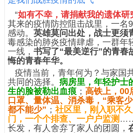
“
如有不幸，请捐献我的遗体研
其来的疫情防控阻击战里，一名9
感动。
英雄莫问出处，战士更须
毒感染的肺炎疫情肆虐，一群年
一线，
书写了“最美逆行”的青春
悔的青春年华。
疫情当前，青年何为？与家国
共同的选择。
病房里，年轻护士
生的脸被勒出血痕
；
高铁上，0
口罩、量体温、消杀毒，“乘客
都不能少”
；
社区里，刚入职不久
门，一个个排查、一户户监测
…
长发，有人舍弃了家人的团圆，