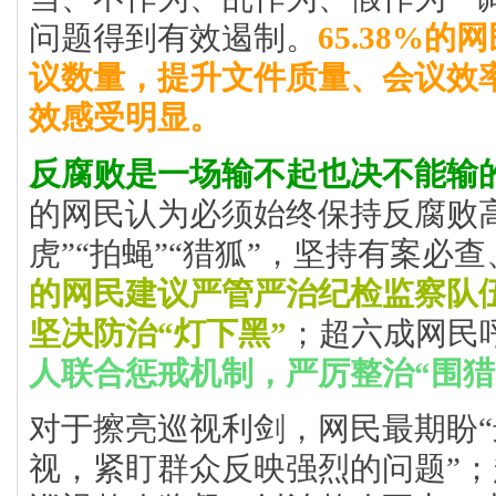
问题得到有效遏制。
65.38%
议数量，提升文件质量、会议效
效感受明显。
反腐败是一场输不起也决不能输
的网民认为必须始终保持反腐败
虎”“拍蝇”“猎狐”，坚持有案必
的网民建议严管严治纪检监察队
坚决防治“灯下黑”
；超六成网民
人联合惩戒机制，严厉整治“围猎
对于擦亮巡视利剑，网民最期盼
视，紧盯群众反映强烈的问题”