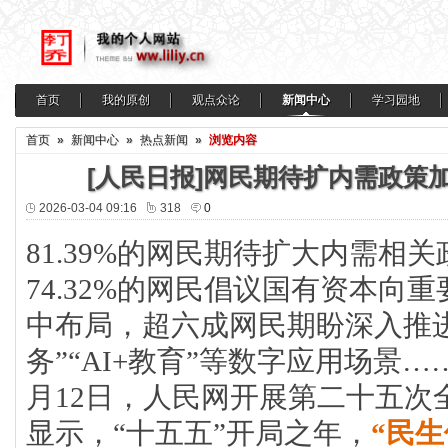
首页
我的原创
观点众论
新闻中心
学习园地
首页
»
新闻中心
»
热点新闻
»
浏览内容
[人民日报]网民期待扩内需政策
2026-03-04 09:16
318
0
81.39%的网民期待扩大内需相
74.32%的网民倡议国有资本向
中布局，超六成网民期盼深入推进“A
务”“AI+教育”等数字应用场景……
月12日，人民网开展第二十五次
显示，“十五五”开局之年，
“民生