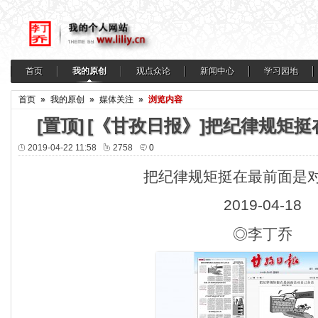
首页
我的原创
观点众论
新闻中心
学习园地
首页
»
我的原创
»
媒体关注
»
浏览内容
[置顶]
[《甘孜日报》]把纪律规矩
2019-04-22 11:58
2758
0
把纪律规矩挺在最前面是
2019-04-18
◎李丁乔