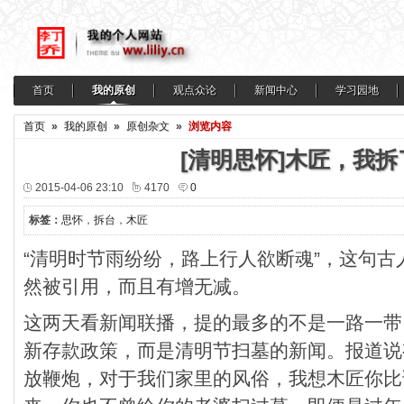
首页
我的原创
观点众论
新闻中心
学习园地
首页
»
我的原创
»
原创杂文
»
浏览内容
[清明思怀]木匠，我
2015-04-06 23:10
4170
0
标签：
思怀
，
拆台
，
木匠
“清明时节雨纷纷，路上行人欲断魂”，这句
然被引用，而且有增无减。
这两天看新闻联播，提的最多的不是一路一带
新存款政策，而是清明节扫墓的新闻。报道说
放鞭炮，对于我们家里的风俗，我想木匠你比