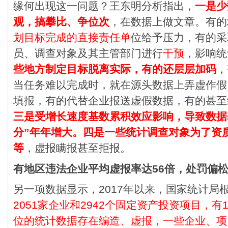
缘何出现这一问题？王东明分析指出，
一是少
观，搞攀比、争位次
，在数据上做文章。有的
划目标完成的直接责任单
位给予压力，有的采
员、调查对象及其主管部门进行
干预
，影响统
些地方制定目标脱离实际，有的还层层加码
，
当任务难以完成时，就在源头数据上弄虚作假
填报，有的代替企业报送虚假数据，有的甚至
三是受增长速度基数累积效应影响，导致数据
分”年年增大。
四是一些统计调查对象为了资
等
，虚报瞒报甚至拒报。
有地区违法企业平均虚报率达56倍，处罚偏
另一项数据显示，2017年以来，国家统计局
2051家企业和2942个固定资产投资项目，有1
位的统计数据存在编造、虚报，一些企业、项