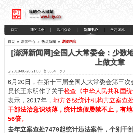
首页
我的原创
观点众论
新闻中心
学习园地
首页
»
新闻中心
»
热点新闻
»
浏览内容
[澎湃新闻网]全国人大常委会：少数
上做文章
2018-06-20 21:03
3654
0
6月20日，在第十三届全国人大常委会第三
员长王东明作了关于
检查《中华人民共和国统
表示，2017年，
地方各级统计机构共立案查处
干部法治意识淡薄，统计造假屡禁不止，有地
56倍。
去年立案查处7479起统计违法案件，个别干